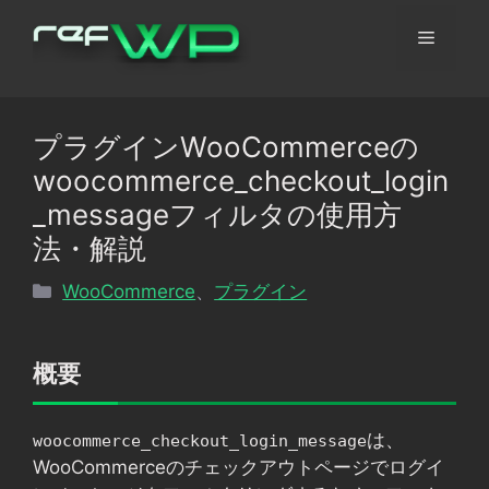
コ
メ
ン
テ
ン
ニ
ツ
プラグインWooCommerceの
へ
ュ
woocommerce_checkout_login
ス
キ
_messageフィルタの使用方
ッ
ー
法・解説
プ
カ
WooCommerce
、
プラグイン
テ
ゴ
リ
概要
ー
は、
woocommerce_checkout_login_message
WooCommerceのチェックアウトページでログイ