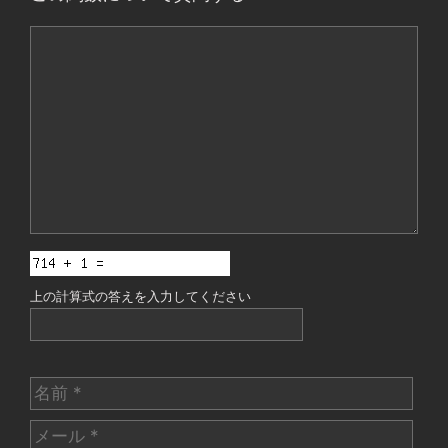
コ
メ
ン
ト
上の計算式の答えを入力してください
名
前
メ