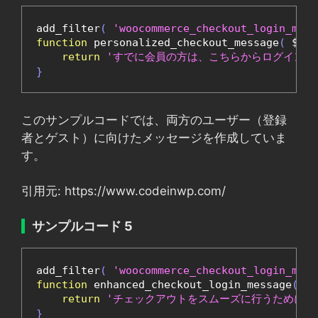
add_filter
(
'woocommerce_checkout_login_mess
function
 personalized_checkout_message
(
 $mes
return
'すでに会員の方は、こちらからログインで
}
このサンプルコードでは、両方のユーザー（登録
者とゲスト）に向けたメッセージを作成していま
す。
引用元: https://www.codeinwp.com/
サンプルコード 5
add_filter
(
'woocommerce_checkout_login_mess
function
 enhanced_checkout_login_message
(
 $m
return
'チェックアウトをスムーズに行うためにロ
}