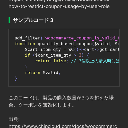
how-to-restrict-coupon-usage-by-user-role
サンプルコード 3
add_filter
(
'woocommerce_coupon_is_valid_for_
function
 quantity_based_coupon
(
$valid
,
 $coup
    $cart_item_qty 
=
 WC
()->
cart
->
get_cart_it
if
(
$cart_item_qty 
>
3
)
{
return
false
;
// 3個以上の購入時にはク
}
return
 $valid
;
}
このコードは、製品の購入数量が3つを超えた場
合、クーポンを無効化します。
出典:
https://www.chipcloud.com/docs/woocommerc