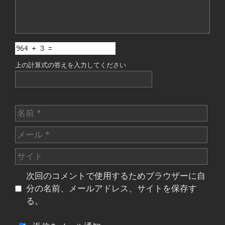
上の計算式の答えを入力してください
名
前
メ
ー
サ
ル
イ
次回のコメントで使用するためブラウザーに自
ト
分の名前、メールアドレス、サイトを保存す
る。