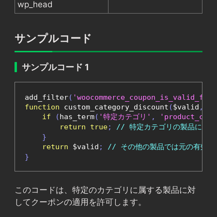
wp_head
サンプルコード
サンプルコード 1
add_filter
(
'woocommerce_coupon_is_valid_for_
function
 custom_category_discount
(
$valid
,
 $c
if
(
has_term
(
'特定カテゴリ'
,
'product_cat'
return
true
;
// 特定カテゴリの製品には
}
return
 $valid
;
// その他の製品では元の有効性
}
このコードは、特定のカテゴリに属する製品に対
してクーポンの適用を許可します。