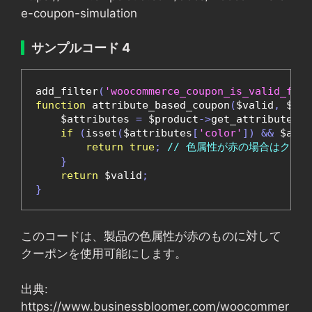
e-coupon-simulation
サンプルコード 4
add_filter
(
'woocommerce_coupon_is_valid_for_
function
 attribute_based_coupon
(
$valid
,
 $cou
    $attributes 
=
 $product
->
get_attributes
()
if
(
isset
(
$attributes
[
'color'
])
&&
 $attr
return
true
;
// 色属性が赤の場合はクー
}
return
 $valid
;
}
このコードは、製品の色属性が赤のものに対して
クーポンを使用可能にします。
出典:
https://www.businessbloomer.com/woocommer