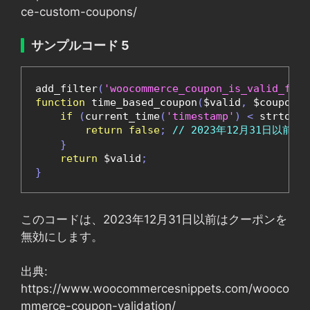
ce-custom-coupons/
サンプルコード 5
add_filter
(
'woocommerce_coupon_is_valid_for_
function
 time_based_coupon
(
$valid
,
 $coupon
,
 
if
(
current_time
(
'timestamp'
)
<
 strtotim
return
false
;
// 2023年12月31日以前
}
return
 $valid
;
}
このコードは、2023年12月31日以前はクーポンを
無効にします。
出典:
https://www.woocommercesnippets.com/wooco
mmerce-coupon-validation/