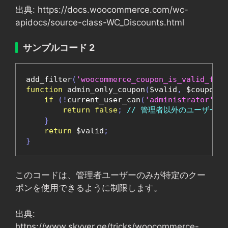
出典: https://docs.woocommerce.com/wc-
apidocs/source-class-WC_Discounts.html
サンプルコード 2
add_filter
(
'woocommerce_coupon_is_valid_for_
function
 admin_only_coupon
(
$valid
,
 $coupon
,
 
if
(!
current_user_can
(
'administrator'
))
return
false
;
// 管理者以外のユーザーに
}
return
 $valid
;
}
このコードは、管理者ユーザーのみが特定のクー
ポンを使用できるように制限します。
出典:
https://www.skyver.ge/tricks/woocommerce-