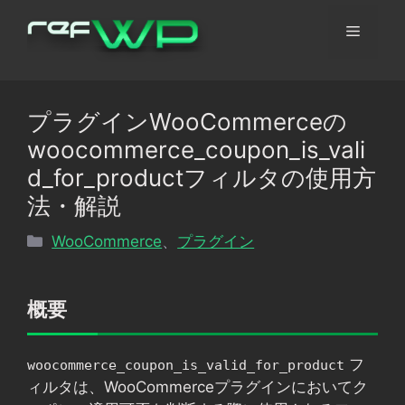
コ
メ
ン
テ
ン
ニ
ツ
プラグインWooCommerceの
へ
ュ
woocommerce_coupon_is_vali
ス
キ
d_for_productフィルタの使用方
ッ
ー
法・解説
プ
カ
WooCommerce
、
プラグイン
テ
ゴ
リ
概要
ー
フ
woocommerce_coupon_is_valid_for_product
ィルタは、WooCommerceプラグインにおいてク