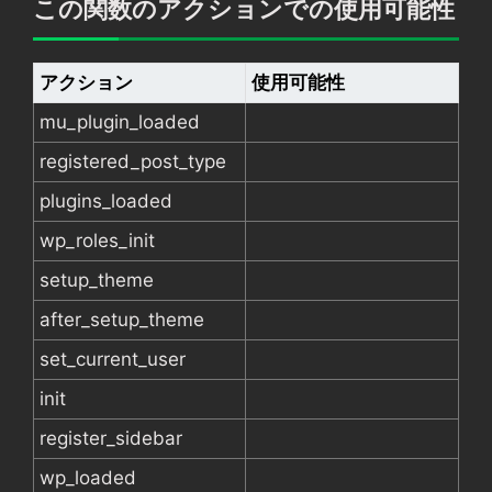
この関数のアクションでの使用可能性
アクション
使用可能性
mu_plugin_loaded
registered_post_type
plugins_loaded
wp_roles_init
setup_theme
after_setup_theme
set_current_user
init
register_sidebar
wp_loaded