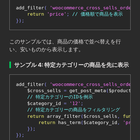
add_filter
(
'woocommerce_cross_sells_orderby
return
'price'
;
// 価格順で商品を表示
});
このサンプルでは、商品の価格で並べ替えを行
い、安いものから表示します。
サンプル 4: 特定カテゴリーの商品を先に表示
add_filter
(
'woocommerce_cross_sells_orderby
    $cross_sells 
=
 get_post_meta
(
$product_id
// 特定カテゴリーのIDを例示
    $category_id 
=
'12'
;
// 特定カテゴリーの商品をフィルタリング
return
 array_filter
(
$cross_sells
,
functi
return
 has_term
(
$category_id
,
'produ
});
});