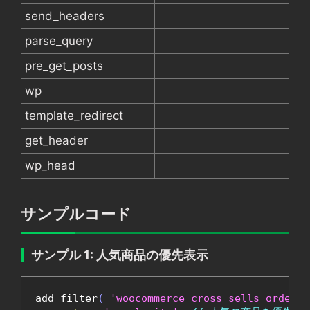
send_headers
parse_query
pre_get_posts
wp
template_redirect
get_header
wp_head
サンプルコード
サンプル 1: 人気商品の優先表示
add_filter
(
'woocommerce_cross_sells_orderby