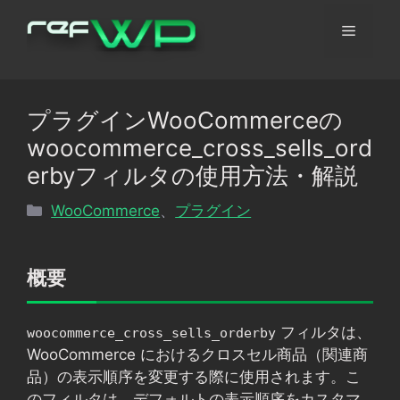
コ
メ
ン
テ
ン
ニ
ツ
プラグインWooCommerceの
へ
ュ
woocommerce_cross_sells_ord
ス
キ
erbyフィルタの使用方法・解説
ッ
ー
カ
WooCommerce
、
プラグイン
プ
テ
ゴ
リ
概要
ー
フィルタは、
woocommerce_cross_sells_orderby
WooCommerce におけるクロスセル商品（関連商
品）の表示順序を変更する際に使用されます。こ
のフィルタは、デフォルトの表示順序をカスタマ