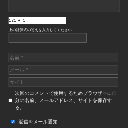
上の計算式の答えを入力してください
名
前
メ
ー
サ
ル
イ
次回のコメントで使用するためブラウザーに自
ト
分の名前、メールアドレス、サイトを保存す
る。
返信をメール通知