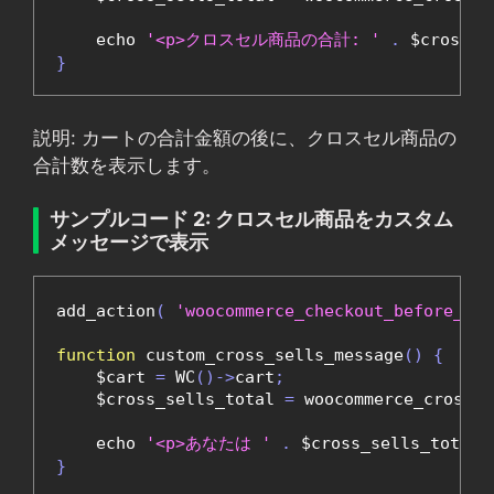
    echo 
'<p>クロスセル商品の合計: '
.
 $cross_s
}
説明: カートの合計金額の後に、クロスセル商品の
合計数を表示します。
サンプルコード 2: クロスセル商品をカスタム
メッセージで表示
add_action
(
'woocommerce_checkout_before_ord
function
 custom_cross_sells_message
()
{
    $cart 
=
 WC
()->
cart
;
    $cross_sells_total 
=
 woocommerce_cross_s
    echo 
'<p>あなたは '
.
 $cross_sells_total 
}