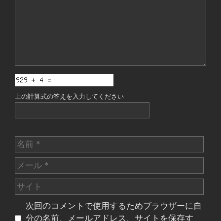
ト
上の計算式の答えを入力してください
名
前
メ
ー
サ
ル
イ
次回のコメントで使用するためブラウザーに自
ト
分の名前、メールアドレス、サイトを保存す