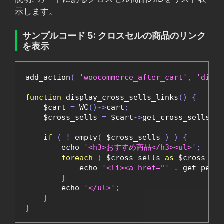
示します。
サンプルコード 5: クロスセルの商品のリンク
を表示
add_action
(
'woocommerce_after_cart'
,
'displ
function
 display_cross_sells_links
()
{
    $cart 
=
 WC
()->
cart
;
    $cross_sells 
=
 $cart
->
get_cross_sells
();
if
(
!
 empty
(
 $cross_sells 
)
)
{
        echo 
'<h3>おすすめ商品</h3><ul>'
;
foreach
(
 $cross_sells 
as
 $cross_sel
            echo 
'<li><a href="'
.
 get_perma
}
        echo 
'</ul>'
;
}
}