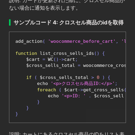
説明: カートが更新された際に、クロスセル商品が
ない場合に通知を表示します。
サンプルコード 4: クロスセル商品のidを取得
add_action
(
'woocommerce_before_cart'
,
'list
function
 list_cross_sells_ids
()
{
    $cart 
=
 WC
()->
cart
;
    $cross_sells_total 
=
 woocommerce_cross_s
if
(
 $cross_sells_total 
>
0
)
{
        echo 
'<p>クロスセル商品ID:</p>'
;
foreach
(
 $cart
->
get_cross_sells
()
a
            echo 
'<p>ID: '
.
 $cross_sell 
.
'
}
}
}
説明: カートにあるクロスセル商品のIDをリスト表