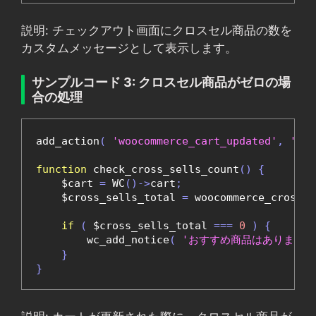
説明: チェックアウト画面にクロスセル商品の数を
カスタムメッセージとして表示します。
サンプルコード 3: クロスセル商品がゼロの場
合の処理
add_action
(
'woocommerce_cart_updated'
,
'che
function
 check_cross_sells_count
()
{
    $cart 
=
 WC
()->
cart
;
    $cross_sells_total 
=
 woocommerce_cross_s
if
(
 $cross_sells_total 
===
0
)
{
        wc_add_notice
(
'おすすめ商品はありません
}
}