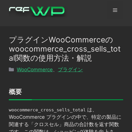
コ
メ
ン
テ
ン
ニ
ツ
プラグインWooCommerceの
へ
ュ
woocommerce_cross_sells_tot
ス
キ
al関数の使用方法・解説
ッ
ー
カ
WooCommerce
、
プラグイン
プ
テ
ゴ
リ
概要
ー
は、
woocommerce_cross_sells_total
WooCommerce プラグインの中で、特定の製品に
関連する「クロスセル」商品の合計数を返す関数
です。この関数は、ショッピング体験を向上さ