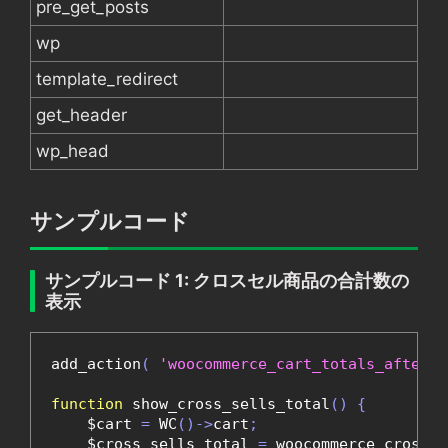
pre_get_posts
wp
template_redirect
get_header
wp_head
サンプルコード
サンプルコード 1: クロスセル商品の合計数の
表示
add_action
(
'woocommerce_cart_totals_after_o
function
 show_cross_sells_total
()
{
    $cart 
=
 WC
()->
cart
;
    $cross_sells_total 
=
 woocommerce_cross_s