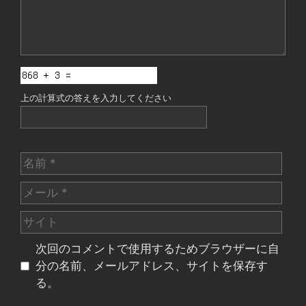
上の計算式の答えを入力してください
名
前
メ
ー
サ
ル
イ
次回のコメントで使用するためブラウザーに自
ト
分の名前、メールアドレス、サイトを保存す
る。