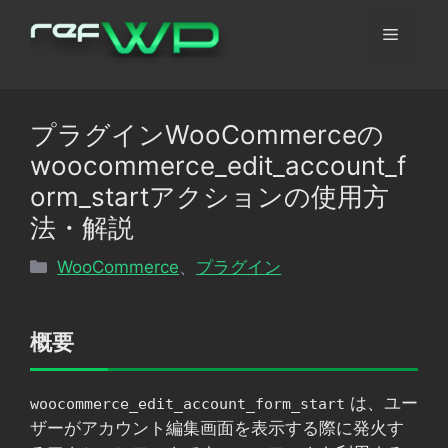
コ
メ
ン
テ
ン
ニ
ツ
プラグインWooCommerceの
へ
ュ
woocommerce_edit_account_f
ス
キ
orm_startアクションの使用方
ッ
ー
法・解説
プ
カ
WooCommerce
、
プラグイン
テ
ゴ
リ
概要
ー
は、ユー
woocommerce_edit_account_form_start
ザーがアカウント編集画面を表示する際に発火す