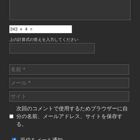
上の計算式の答えを入力してください
名
前
メ
ー
サ
ル
イ
次回のコメントで使用するためブラウザーに自
ト
分の名前、メールアドレス、サイトを保存す
る。
返信をメール通知