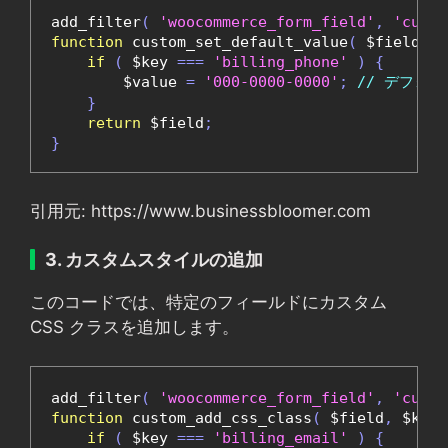
add_filter
(
'woocommerce_form_field'
,
'custo
function
 custom_set_default_value
(
 $field
,
 $
if
(
 $key 
===
'billing_phone'
)
{
        $value 
=
'000-0000-0000'
;
// デフォ
}
return
 $field
;
}
引用元: https://www.businessbloomer.com
3. カスタムスタイルの追加
このコードでは、特定のフィールドにカスタム
CSS クラスを追加します。
add_filter
(
'woocommerce_form_field'
,
'custo
function
 custom_add_css_class
(
 $field
,
 $key
,
if
(
 $key 
===
'billing_email'
)
{