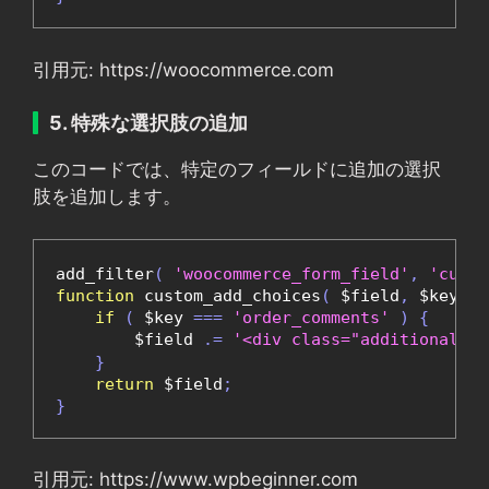
引用元: https://woocommerce.com
5. 特殊な選択肢の追加
このコードでは、特定のフィールドに追加の選択
肢を追加します。
add_filter
(
'woocommerce_form_field'
,
'custo
function
 custom_add_choices
(
 $field
,
 $key
,
 $
if
(
 $key 
===
'order_comments'
)
{
        $field 
.=
'<div class="additional-op
}
return
 $field
;
}
引用元: https://www.wpbeginner.com