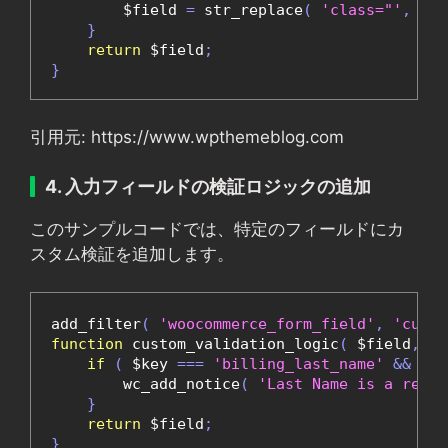
        $field 
=
 str_replace
(
'class="'
,
'cl
}
return
 $field
;
}
引用元: https://www.wpthemeblog.com
4. 入力フィールドの検証ロジックの追加
このサンプルコードでは、特定のフィールドにカ
スタム検証を追加します。
add_filter
(
'woocommerce_form_field'
,
'custo
function
 custom_validation_logic
(
 $field
,
 $k
if
(
 $key 
===
'billing_last_name'
&&
 emp
        wc_add_notice
(
'Last Name is a requi
}
return
 $field
;
}