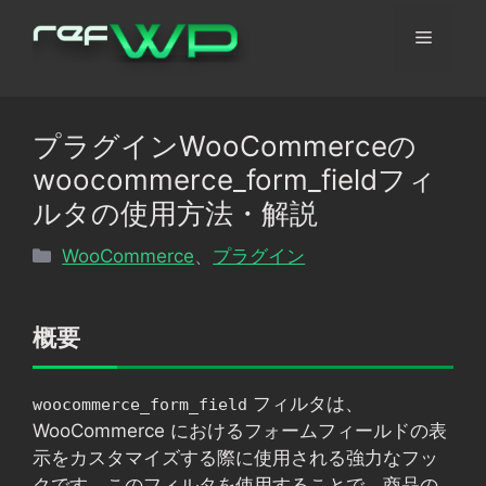
コ
メ
ン
テ
ン
ニ
ツ
プラグインWooCommerceの
へ
ュ
woocommerce_form_fieldフィ
ス
キ
ルタの使用方法・解説
ッ
ー
カ
WooCommerce
、
プラグイン
プ
テ
ゴ
リ
概要
ー
フィルタは、
woocommerce_form_field
WooCommerce におけるフォームフィールドの表
示をカスタマイズする際に使用される強力なフッ
クです。このフィルタを使用することで、商品の