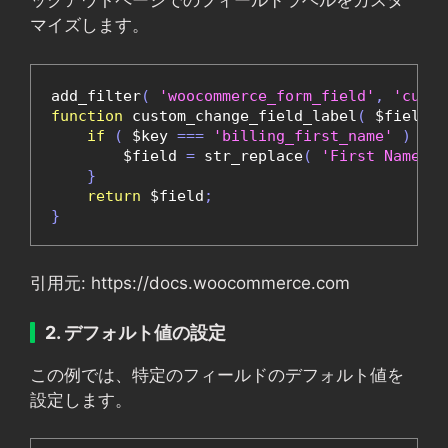
ックアウトページでのフィールドラベルをカスタ
マイズします。
add_filter
(
'woocommerce_form_field'
,
'custo
function
 custom_change_field_label
(
 $field
,
 
if
(
 $key 
===
'billing_first_name'
)
{
        $field 
=
 str_replace
(
'First Name'
,
}
return
 $field
;
}
引用元: https://docs.woocommerce.com
2. デフォルト値の設定
この例では、特定のフィールドのデフォルト値を
設定します。