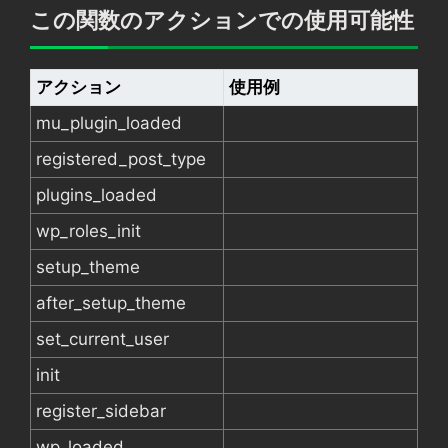
この関数のアクションでの使用可能性
アクション
使用例
mu_plugin_loaded
registered_post_type
plugins_loaded
wp_roles_init
setup_theme
after_setup_theme
set_current_user
init
register_sidebar
wp_loaded