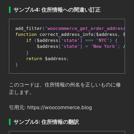
サンプル4: 住所情報への間違い訂正
add_filter
(
'woocommerce_get_order_address'
,
function
 correct_address_info
(
$address
,
 $ord
if
(
$address
[
'state'
]
===
'NYC'
)
{
        $address
[
'state'
]
=
'New York'
;
//
}
return
 $address
;
}
このコードは、住所情報の州名を正しいものに修
正します。
引用元: https://woocommerce.blog
サンプル5: 住所情報の翻訳