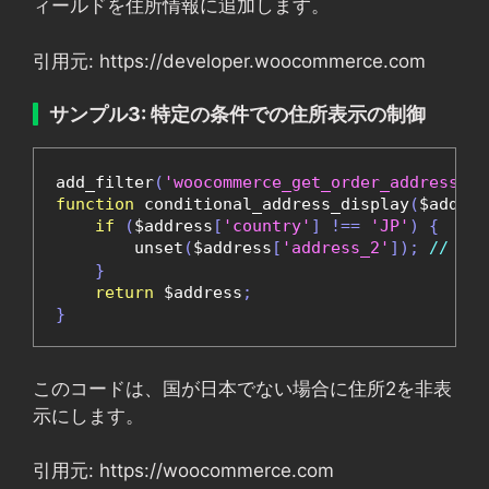
ィールドを住所情報に追加します。
引用元: https://developer.woocommerce.com
サンプル3: 特定の条件での住所表示の制御
add_filter
(
'woocommerce_get_order_address'
,
function
 conditional_address_display
(
$addres
if
(
$address
[
'country'
]
!==
'JP'
)
{
        unset
(
$address
[
'address_2'
]);
// 
}
return
 $address
;
}
このコードは、国が日本でない場合に住所2を非表
示にします。
引用元: https://woocommerce.com