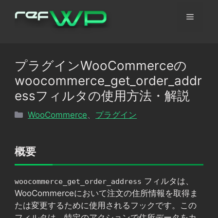
コ
メ
ン
テ
ン
ニ
ツ
プラグインWooCommerceの
へ
ュ
woocommerce_get_order_addr
ス
キ
essフィルタの使用方法・解説
ッ
ー
カ
WooCommerce
、
プラグイン
プ
テ
ゴ
リ
概要
ー
フィルタは、
woocommerce_get_order_address
WooCommerceにおいて注文の住所情報を取得ま
たは変更するために使用されるフックです。この
フィルタは、特定のアクションで住所データをカ