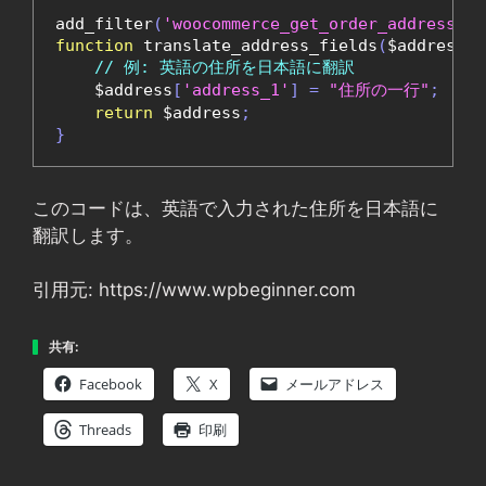
add_filter
(
'woocommerce_get_order_address'
,
function
 translate_address_fields
(
$address
,
 
// 例: 英語の住所を日本語に翻訳
    $address
[
'address_1'
]
=
"住所の一行"
;
return
 $address
;
}
このコードは、英語で入力された住所を日本語に
翻訳します。
引用元: https://www.wpbeginner.com
共有:
Facebook
X
メールアドレス
Threads
印刷