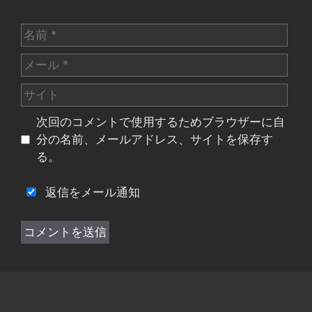
名
前
メ
ー
サ
ル
イ
次回のコメントで使用するためブラウザーに自
ト
分の名前、メールアドレス、サイトを保存す
る。
返信をメール通知