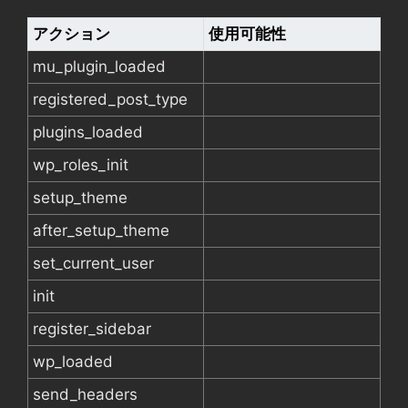
アクション
使用可能性
mu_plugin_loaded
registered_post_type
plugins_loaded
wp_roles_init
setup_theme
after_setup_theme
set_current_user
init
register_sidebar
wp_loaded
send_headers