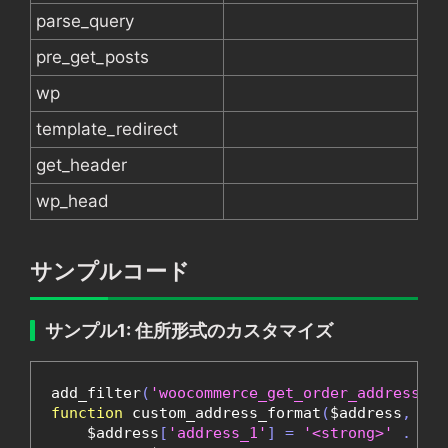
parse_query
pre_get_posts
wp
template_redirect
get_header
wp_head
サンプルコード
サンプル1: 住所形式のカスタマイズ
add_filter
(
'woocommerce_get_order_address'
,
function
 custom_address_format
(
$address
,
 $or
    $address
[
'address_1'
]
=
'<strong>'
.
 $ad