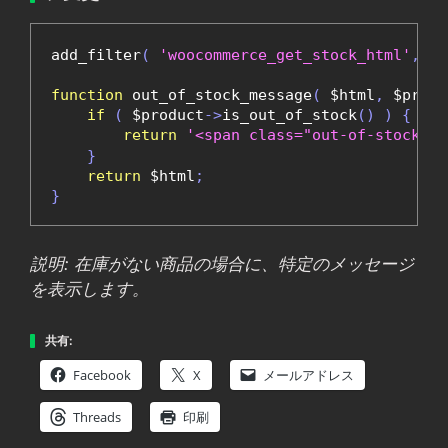
add_filter
(
'woocommerce_get_stock_html'
,
'o
function
 out_of_stock_message
(
 $html
,
 $produ
if
(
 $product
->
is_out_of_stock
()
)
{
return
'<span class="out-of-stock"
}
return
 $html
;
}
説明: 在庫がない商品の場合に、特定のメッセージ
を表示します。
共有:
Facebook
X
メールアドレス
Threads
印刷