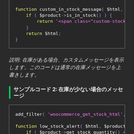
function
 custom_in_stock_message
(
 $html
,
 $pr
if
(
 $product
->
is_in_stock
()
)
{
return
'<span class="custom-stoc
}
return
 $html
;
}
説明: 在庫がある場合、カスタムメッセージを表示
します。このコードは通常の在庫メッセージを上
書きします。
サンプルコード 2: 在庫が少ない場合のメッセ
ージ
add_filter
(
'woocommerce_get_stock_html'
,
'l
function
 low_stock_alert
(
 $html
,
 $product 
)
if
(
 $product
->
get_stock_quantity
()
<
5