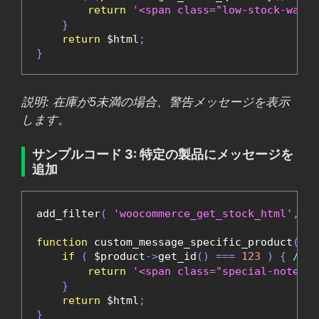
return
'<span class="low-stock-wa
}
return
 $html
;
}
説明: 在庫が5未満の場合、警告メッセージを表示
します。
サンプルコード 3: 特定の製品にメッセージを
追加
add_filter
(
'woocommerce_get_stock_html'
,
'c
function
 custom_message_specific_product
(
 $h
if
(
 $product
->
get_id
()
===
123
)
{
// 
return
'<span class="special-note
}
return
 $html
;
}