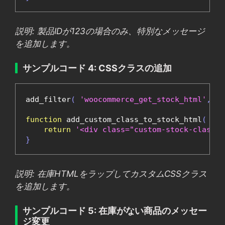
説明: 製品IDが123の場合のみ、特別なメッセージ
を追加します。
サンプルコード 4: CSSクラスの追加
add_filter
(
'woocommerce_get_stock_html'
,
'a
function
 add_custom_class_to_stock_html
(
 $ht
return
'<div class="custom-stock-class">
}
説明: 在庫HTMLをラップしてカスタムCSSクラス
を追加します。
サンプルコード 5: 在庫がない商品のメッセー
ジ変更