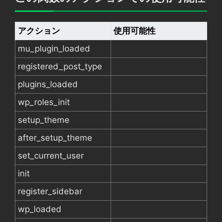
アクション
使用可能性
mu_plugin_loaded
registered_post_type
plugins_loaded
wp_roles_init
setup_theme
after_setup_theme
set_current_user
init
register_sidebar
wp_loaded