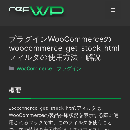
コ
メ
ン
テ
ン
ニ
ツ
プラグインWooCommerceの
へ
ュ
woocommerce_get_stock_html
ス
キ
フィルタの使用方法・解説
ッ
ー
カ
WooCommerce
、
プラグイン
プ
テ
ゴ
リ
概要
ー
フィルタは、
woocommerce_get_stock_html
WooCommerceの製品在庫状況を表示する際に使
用されるフックです。このフィルタを使うこと
で、在庫情報の表示内容をカスタマイズしたり、