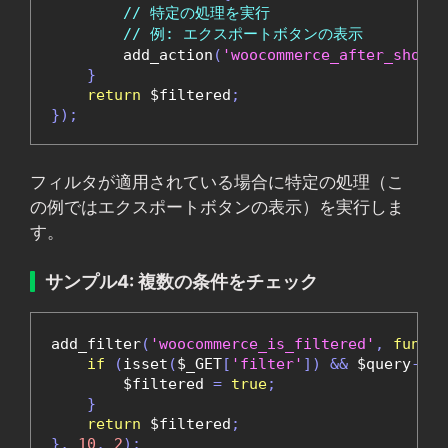
// 特定の処理を実行
// 例: エクスポートボタンの表示
        add_action
(
'woocommerce_after_shop_l
}
return
 $filtered
;
});
フィルタが適用されている場合に特定の処理（こ
の例ではエクスポートボタンの表示）を実行しま
す。
サンプル4: 複数の条件をチェック
add_filter
(
'woocommerce_is_filtered'
,
functi
if
(
isset
(
$_GET
[
'filter'
])
&&
 $query
->
is
        $filtered 
=
true
;
}
return
 $filtered
;
},
10
,
2
);