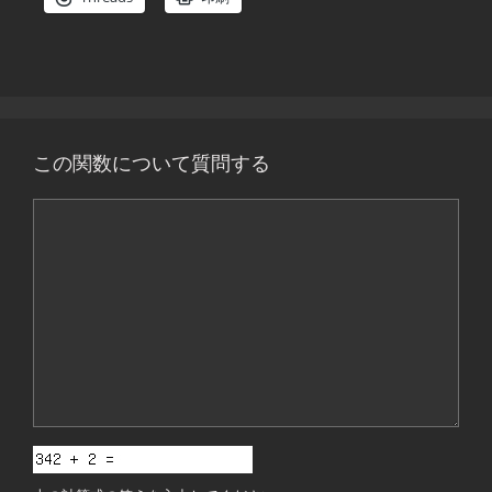
この関数について質問する
コ
メ
ン
ト