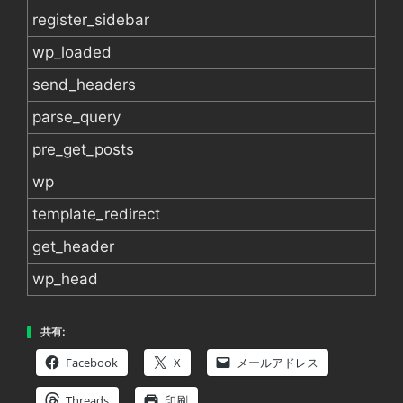
register_sidebar
wp_loaded
send_headers
parse_query
pre_get_posts
wp
template_redirect
get_header
wp_head
共有:
Facebook
X
メールアドレス
Threads
印刷