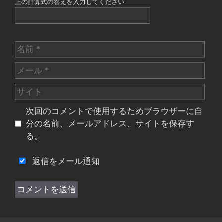
上の計算式の答えを入力してください
名
前
メ
ー
サ
ル
イ
次回のコメントで使用するためブラウザーに自
ト
分の名前、メールアドレス、サイトを保存す
る。
返信をメール通知