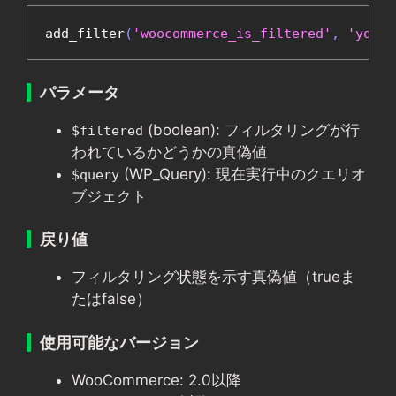
add_filter
(
'woocommerce_is_filtered'
,
'your_
パラメータ
(boolean): フィルタリングが行
$filtered
われているかどうかの真偽値
(WP_Query): 現在実行中のクエリオ
$query
ブジェクト
戻り値
フィルタリング状態を示す真偽値（trueま
たはfalse）
使用可能なバージョン
WooCommerce: 2.0以降