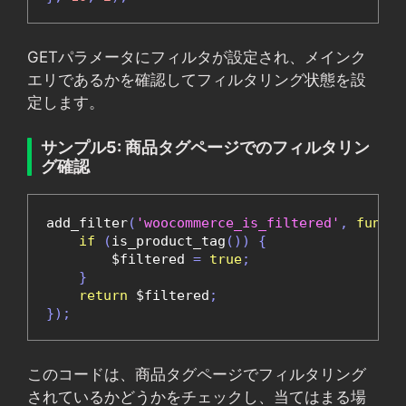
GETパラメータにフィルタが設定され、メインク
エリであるかを確認してフィルタリング状態を設
定します。
サンプル5: 商品タグページでのフィルタリン
グ確認
add_filter
(
'woocommerce_is_filtered'
,
functi
if
(
is_product_tag
())
{
        $filtered 
=
true
;
}
return
 $filtered
;
});
このコードは、商品タグページでフィルタリング
されているかどうかをチェックし、当てはまる場