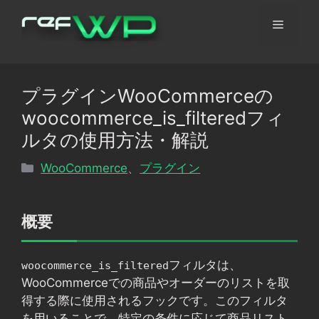
コ
メ
ン
テ
ン
ニ
ツ
プラグインWooCommerceの
へ
ュ
woocommerce_is_filteredフィ
ス
キ
ルタの使用方法・解説
ッ
ー
カ
WooCommerce
、
プラグイン
プ
テ
ゴ
リ
概要
ー
フィルタは、
woocommerce_is_filtered
WooCommerceでの商品やオーダーのリストを取
得する際に使用されるフックです。このフィルタ
を用いることで、特定の条件に応じて商品リスト