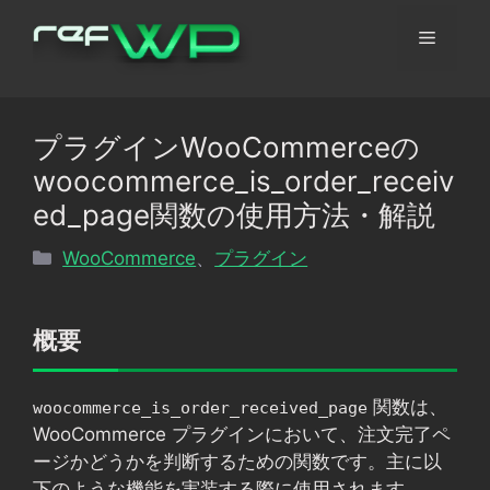
コ
メ
ン
テ
ン
ニ
ツ
プラグインWooCommerceの
へ
ュ
woocommerce_is_order_receiv
ス
キ
ed_page関数の使用方法・解説
ッ
ー
カ
WooCommerce
、
プラグイン
プ
テ
ゴ
リ
概要
ー
関数は、
woocommerce_is_order_received_page
WooCommerce プラグインにおいて、注文完了ペ
ージかどうかを判断するための関数です。主に以
下のような機能を実装する際に使用されます。