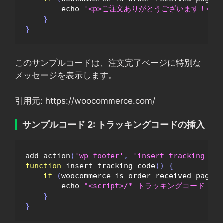
        echo 
'<p>ご注文ありがとうございます！</p>
}
}
このサンプルコードは、注文完了ページに特別な
メッセージを表示します。
引用元: https://woocommerce.com/
サンプルコード 2: トラッキングコードの挿入
add_action
(
'wp_footer'
,
'insert_tracking_cod
function
 insert_tracking_code
()
{
if
(
woocommerce_is_order_received_page
()
        echo 
"<script>/* トラッキングコード */</
}
}