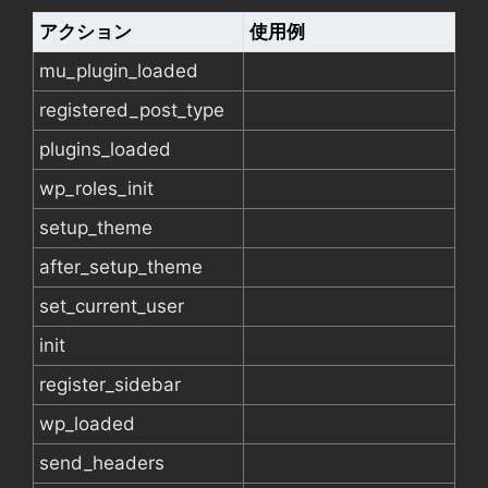
アクション
使用例
mu_plugin_loaded
registered_post_type
plugins_loaded
wp_roles_init
setup_theme
after_setup_theme
set_current_user
init
register_sidebar
wp_loaded
send_headers