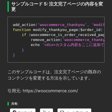
サンプルコード 5: 注文完了ページの内容を変
更
add_action
(
'woocommerce_thankyou'
,
'modify_t
function
 modify_thankyou_page
(
$order_id
)
{
if
(
woocommerce_is_order_received_page
()
        remove_action
(
'woocommerce_thankyou'
        echo 
'<div>カスタム内容をここに追加できます
}
}
このサンプルコードは、注文完了ページの既存の
コンテンツを変更する方法を示しています。
引用元: https://woocommerce.com/
共有: