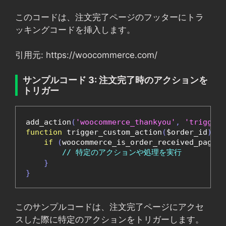
このコードは、注文完了ページのフッターにトラ
ッキングコードを挿入します。
引用元: https://woocommerce.com/
サンプルコード 3: 注文完了時のアクションを
トリガー
add_action
(
'woocommerce_thankyou'
,
'trigger_
function
 trigger_custom_action
(
$order_id
)
{
if
(
woocommerce_is_order_received_page
()
// 特定のアクションや処理を実行
}
}
このサンプルコードは、注文完了ページにアクセ
スした際に特定のアクションをトリガーします。