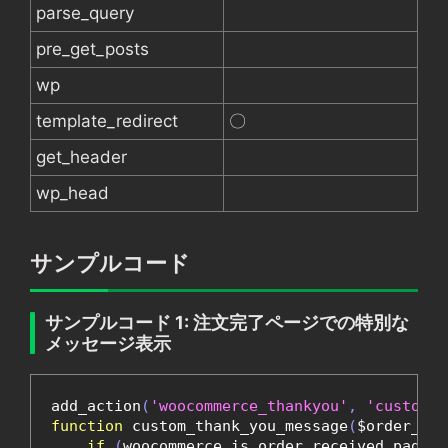
parse_query
pre_get_posts
wp
template_redirect
〇
get_header
wp_head
サンプルコード
サンプルコード 1: 注文完了ページでの特別な
メッセージ表示
add_action
(
'woocommerce_thankyou'
,
'custom_t
function
 custom_thank_you_message
(
$order_id
)
if
(
woocommerce_is_order_received_page
()