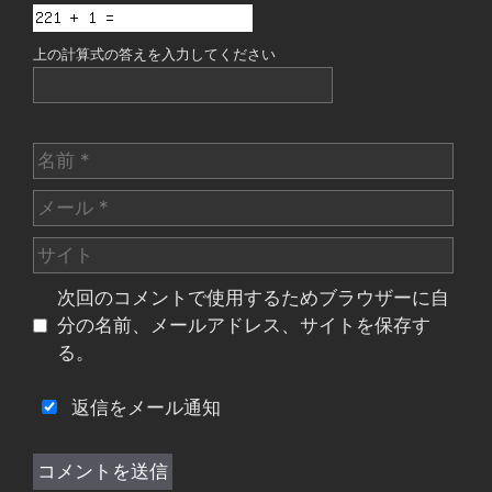
上の計算式の答えを入力してください
名
前
メ
ー
サ
ル
イ
次回のコメントで使用するためブラウザーに自
ト
分の名前、メールアドレス、サイトを保存す
る。
返信をメール通知