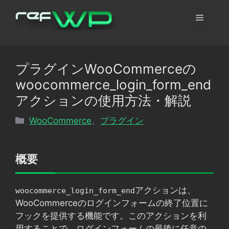
コ
メ
ン
テ
ン
ニ
ツ
プラグインWooCommerceの
へ
ュ
woocommerce_login_form_end
ス
キ
アクションの使用方法・解説
ッ
ー
カ
WooCommerce
、
プラグイン
プ
テ
ゴ
リ
概要
ー
アクションは、
woocommerce_login_form_end
WooCommerceのログインフォームの終了位置に
フックを提供する機能です。このアクションを利
用することで、ログインフォームの最後に任意の