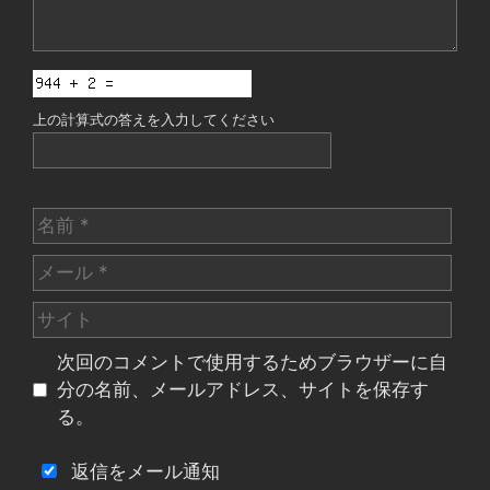
上の計算式の答えを入力してください
名
前
メ
ー
サ
ル
イ
次回のコメントで使用するためブラウザーに自
ト
分の名前、メールアドレス、サイトを保存す
る。
返信をメール通知