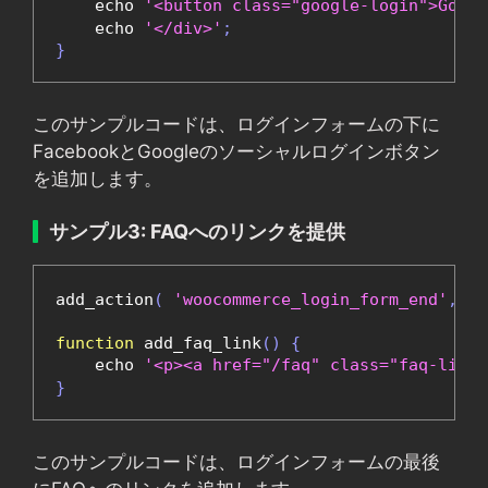
    echo 
'<button class="google-login">Go
    echo 
'</div>'
;
}
このサンプルコードは、ログインフォームの下に
FacebookとGoogleのソーシャルログインボタン
を追加します。
サンプル3: FAQへのリンクを提供
add_action
(
'woocommerce_login_form_end'
,
'a
function
 add_faq_link
()
{
    echo 
'<p><a href="/faq" class="faq-lin
}
このサンプルコードは、ログインフォームの最後