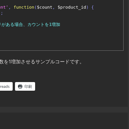
unt'
,
function
(
$count
,
 $product_id
)
{
);
エリがある場合、カウントを1増加
数を1増加させるサンプルコードです。
reads
印刷