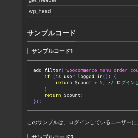
get_header
wp_head
サンプルコード
サンプルコード1
add_filter
(
'woocommerce_menu_order_co
if
(
is_user_logged_in
())
{
return
 $count 
+
5
;
// ログイ
}
return
 $count
;
});
このサンプルは、ログインしているユーザーに
サンプルコード2