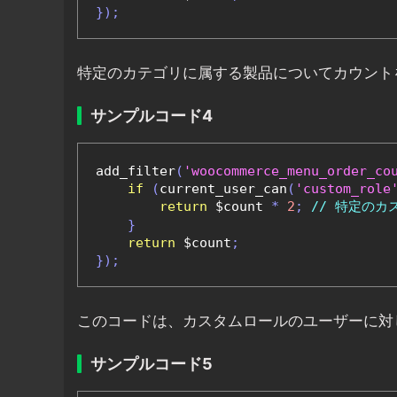
});
特定のカテゴリに属する製品についてカウント
サンプルコード4
add_filter
(
'woocommerce_menu_order_co
if
(
current_user_can
(
'custom_role
return
 $count 
*
2
;
// 特定の
}
return
 $count
;
});
このコードは、カスタムロールのユーザーに対
サンプルコード5