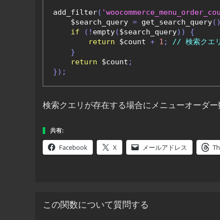
add_filter
(
'woocommerce_menu_order_co
    $search_query 
=
 get_search_query
(
if
(!
empty
(
$search_query
))
{
return
 $count 
+
1
;
// 検索ク
}
return
 $count
;
});
検索クエリが存在する場合にメニューオーダー
共有:
Facebook
X
メールアドレス
Th
この関数について質問する