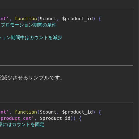
unt'
,
function
(
$count
,
 $product_id
)
{
/ プロモーション期間の条件
ーション期間中はカウントを減少
2減少させるサンプルです。
unt'
,
function
(
$count
,
 $product_id
)
{
'product_cat'
,
 $product_id
))
{
製品にはカウントを固定