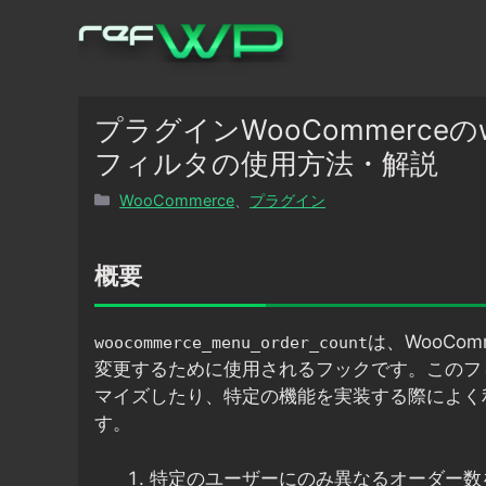
コ
ン
テ
ン
ツ
プラグインWooCommerceのwoo
へ
フィルタの使用方法・解説
ス
カ
WooCommerce
、
プラグイン
キ
テ
ッ
ゴ
プ
リ
概要
ー
は、WooCo
woocommerce_menu_order_count
変更するために使用されるフックです。このフ
マイズしたり、特定の機能を実装する際によく
す。
特定のユーザーにのみ異なるオーダー数