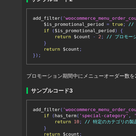
add_filter
(
'woocommerce_menu_order_co
    $is_promotional_period 
=
true
;
/
if
(
$is_promotional_period
)
{
return
 $count 
-
2
;
// プロモ
}
return
 $count
;
});
プロモーション期間中にメニューオーダー数を
サンプルコード3
add_filter
(
'woocommerce_menu_order_co
if
(
has_term
(
'special-category'
,
return
10
;
// 特定のカテゴリの
}
return
 $count
;