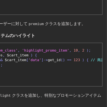
ーザーに対して
クラスを追加します。
premium
イテムのハイライト
em_class'
,
'highlight_promo_item'
,
10
,
2
);
es
,
 $cart_item 
)
{
&&
 $cart_item
[
'data'
]->
get_id
()
==
123
)
{
// 商品I
'
;
クラスを追加し、特別なプロモーションアイテム
light