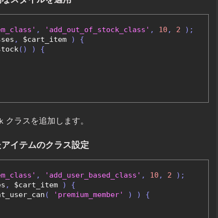
em_class'
,
'add_out_of_stock_class'
,
10
,
2
);
sses
,
 $cart_item 
)
{
stock
()
)
{
クラスを追加します。
k
いたアイテムのクラス設定
em_class'
,
'add_user_based_class'
,
10
,
2
);
es
,
 $cart_item 
)
{
nt_user_can
(
'premium_member'
)
)
{