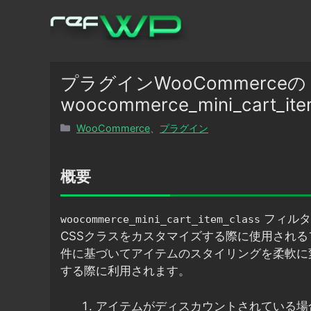
コ
ン
テ
ン
ツ
プラグインWooCommerceの
へ
woocommerce_mini_car
ス
カ
WooCommerce
、
プラグイン
キ
テ
ッ
ゴ
プ
リ
概要
ー
フィルタ
woocommerce_mini_cart_item_class
CSSクラスをカスタマイズする際に使用され
件に基づいてアイテムのスタイリングを柔軟に
する際に利用されます。
アイテムがディスカウントされている場