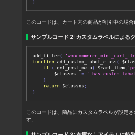
}
このコードは、カート内の商品が割引中の場
サンプルコード 2: カスタムラベルによる
add_filter
(
'woocommerce_mini_cart_it
function
 add_custom_label_class
(
 $cla
if
(
 get_post_meta
(
 $cart_item
[
'p
        $classes 
.=
' has-custom-labe
}
return
 $classes
;
}
このコードは、商品にカスタムラベルが設定さ
す。
サンプルコード 3: 在庫なしアイテムに特