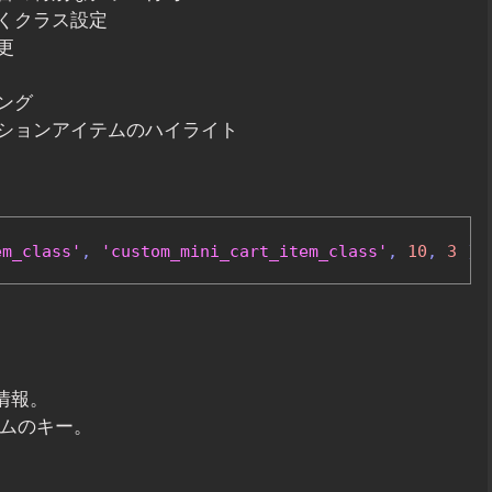
くクラス設定
更
ング
ションアイテムのハイライト
em_class'
,
'custom_mini_cart_item_class'
,
10
,
3
);
の情報。
イテムのキー。