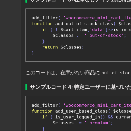
add_filter
(
'woocommerce_mini_cart_it
function
 add_out_of_stock_class
(
 $cla
if
(
!
 $cart_item
[
'data'
]->
is_in_
        $classes 
.=
' out-of-stock'
;
}
return
 $classes
;
}
このコードは、在庫がない商品に
out-of-stoc
サンプルコード 4: 特定ユーザーに基づ
add_filter
(
'woocommerce_mini_cart_it
function
 add_user_based_class
(
 $class
if
(
 is_user_logged_in
()
&&
 curre
        $classes 
.=
' premium'
;
}