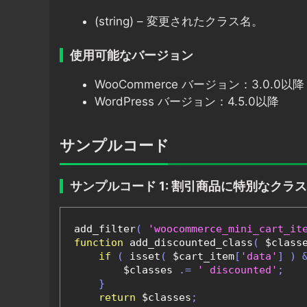
(string) – 変更されたクラス名。
使用可能なバージョン
WooCommerce バージョン：3.0.0以降
WordPress バージョン：4.5.0以降
サンプルコード
サンプルコード 1: 割引商品に特別なクラ
add_filter
(
'woocommerce_mini_cart_it
function
 add_discounted_class
(
 $class
if
(
 isset
(
 $cart_item
[
'data'
]
)
        $classes 
.=
' discounted'
;
}
return
 $classes
;