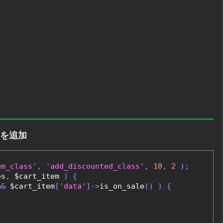
スを追加
em_class'
,
'add_discounted_class'
,
10
,
2
);
es
,
 $cart_item 
)
{
&&
 $cart_item
[
'data'
]->
is_on_sale
()
)
{