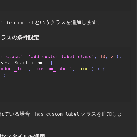
合に
というクラスを追加します。
discounted
クラスの条件設定
em_class'
,
'add_custom_label_class'
,
10
,
2
);
sses
,
 $cart_item 
)
{
roduct_id'
],
'custom_label'
,
true
)
)
{
l'
;
れている場合、
クラスを追加しま
has-custom-label
別なスタイルを適用