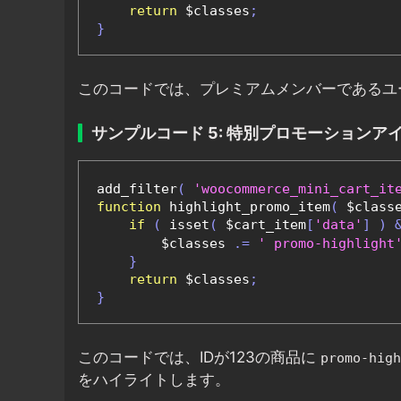
return
 $classes
;
}
このコードでは、プレミアムメンバーであるユ
サンプルコード 5: 特別プロモーションア
add_filter
(
'woocommerce_mini_cart_it
function
 highlight_promo_item
(
 $class
if
(
 isset
(
 $cart_item
[
'data'
]
)
        $classes 
.=
' promo-highlight
}
return
 $classes
;
}
このコードでは、IDが123の商品に
promo-high
をハイライトします。