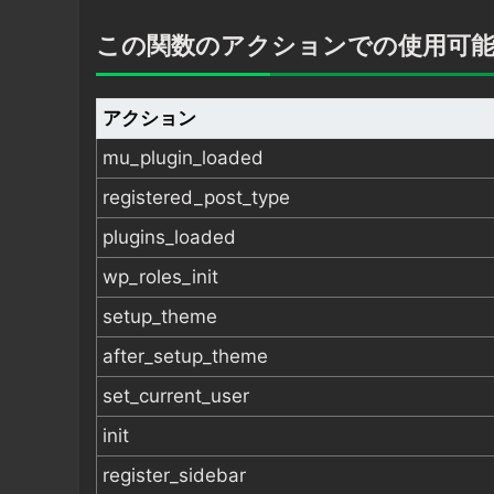
この関数のアクションでの使用可
アクション
mu_plugin_loaded
registered_post_type
plugins_loaded
wp_roles_init
setup_theme
after_setup_theme
set_current_user
init
register_sidebar