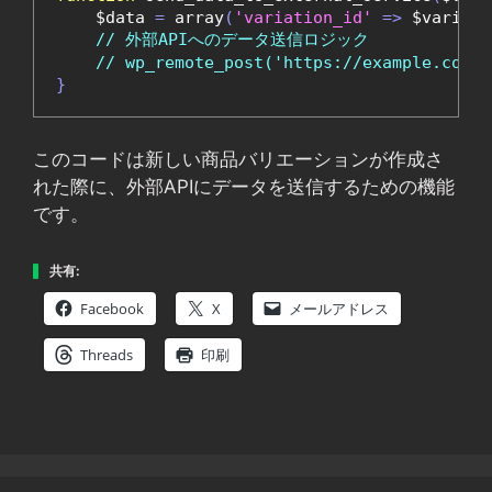
    $data 
=
 array
(
'variation_id'
=>
 $variati
// 外部APIへのデータ送信ロジック
// wp_remote_post('https://example.com/a
}
このコードは新しい商品バリエーションが作成さ
れた際に、外部APIにデータを送信するための機能
です。
共有:
Facebook
X
メールアドレス
Threads
印刷