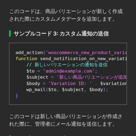
このコードは、商品バリエーションが新しく作成
された際にカスタムメタデータを追加します。
サンプルコード 3: カスタム通知の送信
add_action
(
'woocommerce_new_product_variatio
function
 send_notification_on_new_variation
(
// 新しいバリエーションの通知を送信
    $to 
=
'admin@example.com'
;
    $subject 
=
'新しい商品バリエーションが追加され
    $body 
=
'Variation ID: '
.
 $variation_id
    wp_mail
(
$to
,
 $subject
,
 $body
);
}
このコードは新しい商品バリエーションが作成さ
れた際に、管理者にメール通知を送信します。