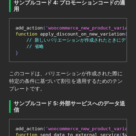
サンプルコード 4: プロモーションコードの適
用
add_action
(
'woocommerce_new_product_variatio
function
 apply_discount_on_new_variation
(
$va
// 新しいバリエーションが作成されたときにディ
// 省略
}
このコードは、バリエーションが作成された際に
特定の条件に基づいて割引を適用するためのテン
プレートです。
サンプルコード 5: 外部サービスへのデータ送
信
add_action
(
'woocommerce_new_product_variatio
function
 send_data_to_external_service
(
$vari