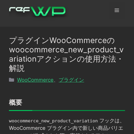
コ
メ
ン
テ
ン
ニ
ツ
プラグインWooCommerceの
へ
ュ
woocommerce_new_product_v
ス
キ
ariationアクションの使用方法・
ッ
ー
解説
プ
カ
WooCommerce
、
プラグイン
テ
ゴ
リ
概要
ー
フックは、
woocommerce_new_product_variation
WooCommerce プラグイン内で新しい商品バリエ