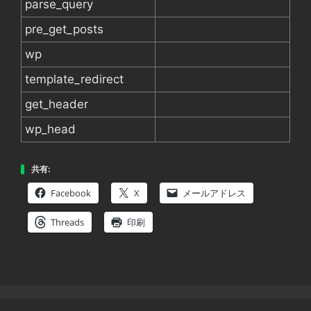
parse_query
pre_get_posts
wp
template_redirect
get_header
wp_head
共有:
Facebook
X
メールアドレス
Threads
印刷