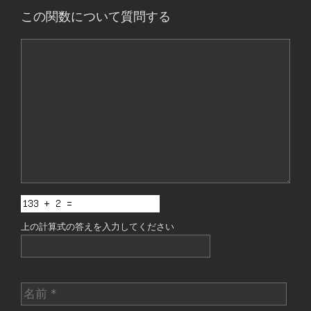
この関数について質問する
コ
メ
ン
ト
上の計算式の答えを入力してください
名
前