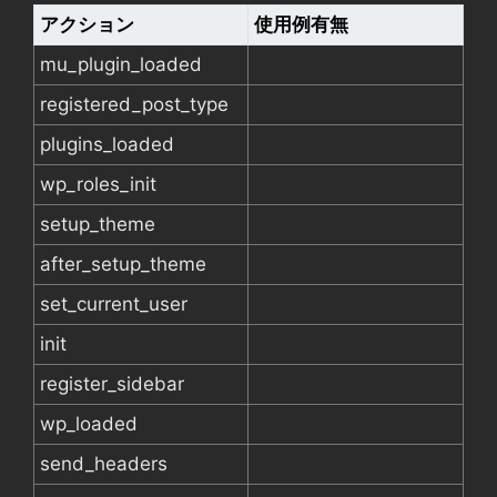
アクション
使用例有無
mu_plugin_loaded
registered_post_type
plugins_loaded
wp_roles_init
setup_theme
after_setup_theme
set_current_user
init
register_sidebar
wp_loaded
send_headers