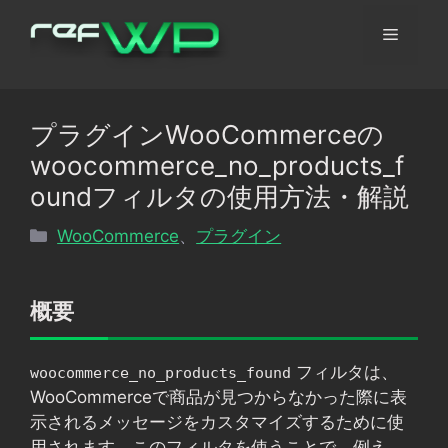
コ
メ
ン
テ
ン
ニ
ツ
プラグインWooCommerceの
へ
ュ
woocommerce_no_products_f
ス
キ
oundフィルタの使用方法・解説
ッ
ー
カ
WooCommerce
、
プラグイン
プ
テ
ゴ
リ
概要
ー
フィルタは、
woocommerce_no_products_found
WooCommerceで商品が見つからなかった際に表
示されるメッセージをカスタマイズするために使
用されます。このフィルタを使うことで、例え