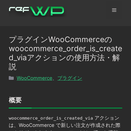
コ
メ
ン
テ
ン
ニ
ツ
プラグインWooCommerceの
へ
ュ
woocommerce_order_is_create
ス
キ
d_viaアクションの使用方法・解
ッ
ー
説
プ
カ
WooCommerce
、
プラグイン
テ
ゴ
リ
概要
ー
アクション
woocommerce_order_is_created_via
は、WooCommerce で新しい注文が作成された際