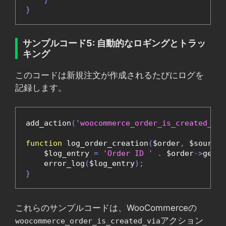
}
サンプルコード5: 自動的なロギングとトラッ
キング
このコードは新規注文が作成されるたびにログを
記録します。
add_action
(
'woocommerce_order_is_created_via
function
 log_order_creation
(
$order
,
 $source
)
    $log_entry 
=
'Order ID '
.
 $order
->
get_i
    error_log
(
$log_entry
);
}
これらのサンプルコードは、WooCommerceの
アクション
woocommerce_order_is_created_via