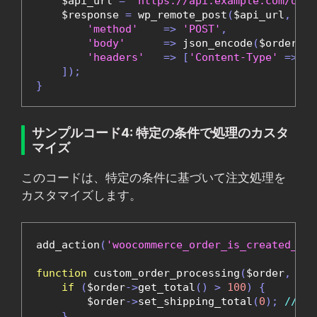
    $api_url 
=
'https://api.example.com/orde
    $response 
=
 wp_remote_post
(
$api_url
,
[
'method'
=>
'POST'
,
'body'
=>
 json_encode
(
$order
->
g
'headers'
=>
[
'Content-Type'
=>
'a
]);
}
サンプルコード4: 特定の条件で処理のカスタ
マイズ
このコードは、特定の条件に基づいて注文処理を
カスタマイズします。
add_action
(
'woocommerce_order_is_created_via
function
 custom_order_processing
(
$order
,
 $so
if
(
$order
->
get_total
()
>
100
)
{
        $order
->
set_shipping_total
(
0
);
// 
}