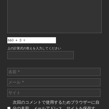
ト
上の計算式の答えを入力してください
名
前
メ
ー
サ
ル
イ
次回のコメントで使用するためブラウザーに自
ト
分の名前、メールアドレス、サイトを保存す