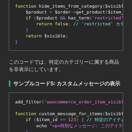
function
 hide_items_from_category
(
$visible
,
 
    $product 
=
 $order
->
get_product
(
$item_id
)
if
(
$product 
&&
 has_term
(
'restricted'
,
'
return
false
;
// 'restricted' カ
}
return
 $visible
;
}
このコードでは、特定のカテゴリーに属する商品
を非表示にしています。
サンプルコード5: カスタムメッセージの表示
add_filter
(
'woocommerce_order_item_visible'
,
function
 custom_message_for_items
(
$visible
,
 
if
(
$item_id 
==
123
)
{
// 特定のアイテムI
        echo 
"<p>特別なメッセージ: このアイテムは