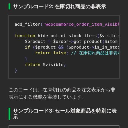
サンプルコード2: 在庫切れ商品の非表示
add_filter
(
'woocommerce_order_item_visible'
,
function
 hide_out_of_stock_items
(
$visible
,
 $
    $product 
=
 $order
->
get_product
(
$item_id
)
if
(
$product 
&&
!
$product
->
is_in_stock
()
return
false
;
// 在庫切れ商品は非表示
}
return
 $visible
;
}
このコードは、在庫切れの商品を注文表示から非
表示にする機能を実装しています。
サンプルコード3: セール対象商品を特別に表
示