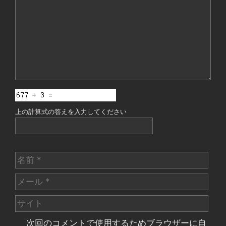
ン
ト
上の計算式の答えを入力してください
名
前
メ
ー
サ
ル
イ
次回のコメントで使用するためブラウザーに自