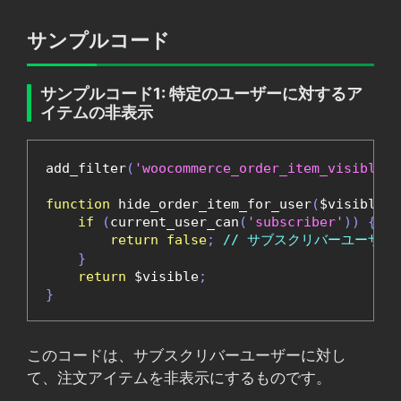
サンプルコード
サンプルコード1: 特定のユーザーに対するア
イテムの非表示
add_filter
(
'woocommerce_order_item_visible'
,
function
 hide_order_item_for_user
(
$visible
,
 
if
(
current_user_can
(
'subscriber'
))
{
return
false
;
// サブスクリバーユーザ
}
return
 $visible
;
}
このコードは、サブスクリバーユーザーに対し
て、注文アイテムを非表示にするものです。