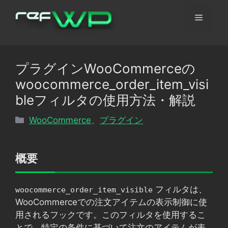
コ
メ
ン
テ
ン
ニ
ツ
プラグインWooCommerceの
へ
ュ
woocommerce_order_item_visi
ス
キ
bleフィルタの使用方法・解説
ッ
ー
カ
WooCommerce
、
プラグイン
プ
テ
ゴ
リ
概要
ー
フィルタは、
woocommerce_order_item_visible
WooCommerceでの注文アイテムの表示制御に使
用されるフックです。このフィルタを使用するこ
とで、特定の条件に基づいて注文のアイテムが表