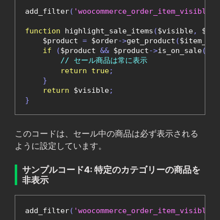
add_filter
(
'woocommerce_order_item_visible'
,
function
 highlight_sale_items
(
$visible
,
 $ite
    $product 
=
 $order
->
get_product
(
$item_id
)
if
(
$product 
&&
 $product
->
is_on_sale
())
// セール商品は常に表示
return
true
;
}
return
 $visible
;
}
このコードは、セール中の商品は必ず表示される
ように設定しています。
サンプルコード4: 特定のカテゴリーの商品を
非表示
add_filter
(
'woocommerce_order_item_visible'
,