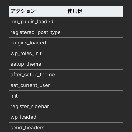
アクション
使用例
mu_plugin_loaded
registered_post_type
plugins_loaded
wp_roles_init
setup_theme
after_setup_theme
set_current_user
init
register_sidebar
wp_loaded
send_headers