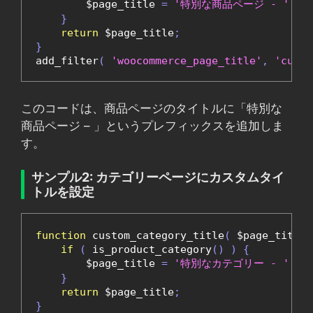
        $page_title 
=
'特別な商品ページ - '
.
 
}
return
 $page_title
;
}
add_filter
(
'woocommerce_page_title'
,
'custo
このコードは、商品ページのタイトルに「特別な
商品ページ – 」というプレフィックスを追加しま
す。
サンプル2: カテゴリーページにカスタムタイ
トルを設定
function
 custom_category_title
(
 $page_title 
if
(
 is_product_category
()
)
{
        $page_title 
=
'特別なカテゴリー - '
.
 
}
return
 $page_title
;
}