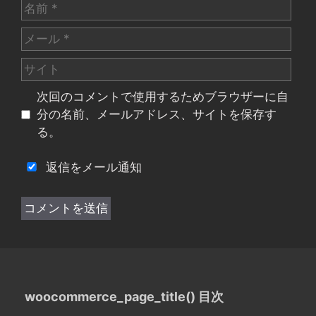
名
前
メ
ー
サ
ル
イ
次回のコメントで使用するためブラウザーに自
ト
分の名前、メールアドレス、サイトを保存す
る。
返信をメール通知
woocommerce_page_title() 目次