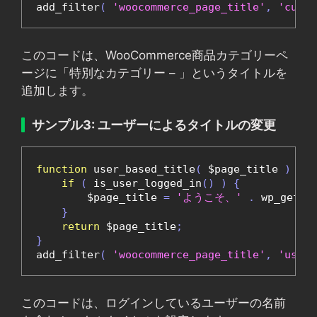
add_filter
(
'woocommerce_page_title'
,
'custo
このコードは、WooCommerce商品カテゴリーペ
ージに「特別なカテゴリー – 」というタイトルを
追加します。
サンプル3: ユーザーによるタイトルの変更
function
 user_based_title
(
 $page_title 
)
{
if
(
 is_user_logged_in
()
)
{
        $page_title 
=
'ようこそ、'
.
 wp_get_c
}
return
 $page_title
;
}
add_filter
(
'woocommerce_page_title'
,
'user_
このコードは、ログインしているユーザーの名前