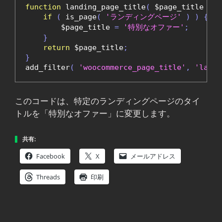
function
 landing_page_title
(
 $page_title 
)
{
if
(
 is_page
(
'ランディングページ'
)
)
{
        $page_title 
=
'特別なオファー'
;
}
return
 $page_title
;
}
add_filter
(
'woocommerce_page_title'
,
'landi
このコードは、特定のランディングページのタイ
トルを「特別なオファー」に変更します。
共有:
Facebook
X
メールアドレス
Threads
印刷