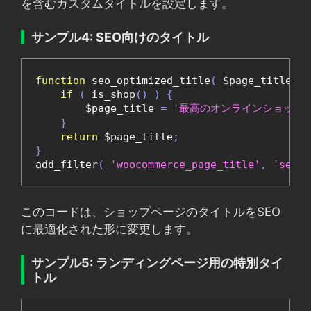
を含むカスタムタイトルを設定します。
サンプル4: SEO向けのタイトル
function
 seo_optimized_title
(
 $page_title 
)
if
(
 is_shop
()
)
{
        $page_title 
=
'最高のオンラインショップ 
}
return
 $page_title
;
}
add_filter
(
'woocommerce_page_title'
,
'seo_o
このコードは、ショップページのタイトルをSEO
に最適化された形に変更します。
サンプル5: ランディングページ用の特別タイ
トル