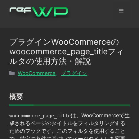
コ
メ
ン
テ
ン
ニ
ツ
プラグインWooCommerceの
へ
ュ
woocommerce_page_titleフィ
ス
キ
ルタの使用方法・解説
ッ
ー
カ
WooCommerce
、
プラグイン
プ
テ
ゴ
リ
概要
ー
は、WooCommerceで生
woocommerce_page_title
成されるページのタイトルをフィルタリングする
ためのフックです。このフィルタを使用すること
で、特定の条件に基づいてページタイトルを変更