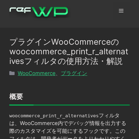
コ
メ
ン
テ
ン
ニ
ツ
プラグインWooCommerceの
へ
ュ
woocommerce_print_r_alternat
ス
キ
ivesフィルタの使用方法・解説
ッ
ー
カ
WooCommerce
、
プラグイン
プ
テ
ゴ
リ
概要
ー
フィルタ
woocommerce_print_r_alternatives
は、WooCommerce内でデバッグ情報を出力する
際のカスタマイズを可能にするフックです。この
フィルタは、開発者がデータをよりわかりやすく