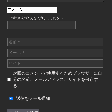
上の計算式の答えを入力してください
名
前
メ
ー
サ
ル
イ
次回のコメントで使用するためブラウザーに自
ト
分の名前、メールアドレス、サイトを保存す
る。
返信をメール通知