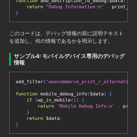
function
 add_description_to_debug
(
$data
)
{
return
"Debug Information:n"
.
 print_r
(
$
}
このコードは、デバッグ情報の前に説明テキスト
を追加し、何の情報であるかを明示します。
サンプル4: モバイルデバイス専用のデバッグ
情報
add_filter
(
'woocommerce_print_r_alternatives
function
 mobile_debug_info
(
$data
)
{
if
(
wp_is_mobile
())
{
return
'Mobile Debug Info:n'
.
 print
}
return
 $data
;
}