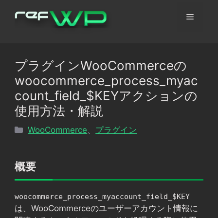
コ
メ
ン
テ
ン
ニ
ツ
プラグインWooCommerceの
へ
ュ
woocommerce_process_myac
ス
キ
count_field_$KEYアクションの
ッ
ー
使用方法・解説
プ
カ
WooCommerce
、
プラグイン
テ
ゴ
リ
概要
ー
woocommerce_process_myaccount_field_$KEY
は、WooCommerceのユーザーアカウント情報に