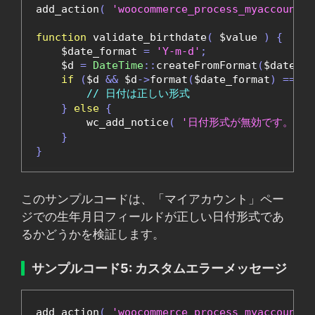
add_action
(
'woocommerce_process_myaccount_f
function
 validate_birthdate
(
 $value 
)
{
    $date_format 
=
'Y-m-d'
;
    $d 
=
DateTime
::
createFromFormat
(
$date_fo
if
(
$d 
&&
 $d
->
format
(
$date_format
)
===
 $
// 日付は正しい形式
}
else
{
        wc_add_notice
(
'日付形式が無効です。YYY
}
}
このサンプルコードは、「マイアカウント」ペー
ジでの生年月日フィールドが正しい日付形式であ
るかどうかを検証します。
サンプルコード5: カスタムエラーメッセージ
add_action
(
'woocommerce_process_myaccount_f