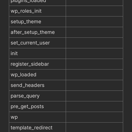
plugins_loaded
wp_roles_init
setup_theme
after_setup_theme
set_current_user
init
register_sidebar
wp_loaded
send_headers
parse_query
pre_get_posts
wp
template_redirect