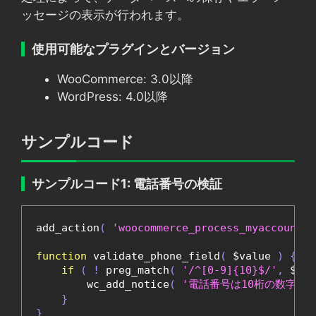
ッセージの表示が行われます。
使用可能なプラグインとバージョン
WooCommerce: 3.0以降
WordPress: 4.0以降
サンプルコード
サンプルコード1: 電話番号の検証
add_action
(
'woocommerce_process_myaccount_f
function
 validate_phone_field
(
 $value 
)
{
if
(
!
 preg_match
(
'/^[0-9]{10}$/'
,
 $val
        wc_add_notice
(
'電話番号は10桁の数字で
}
}