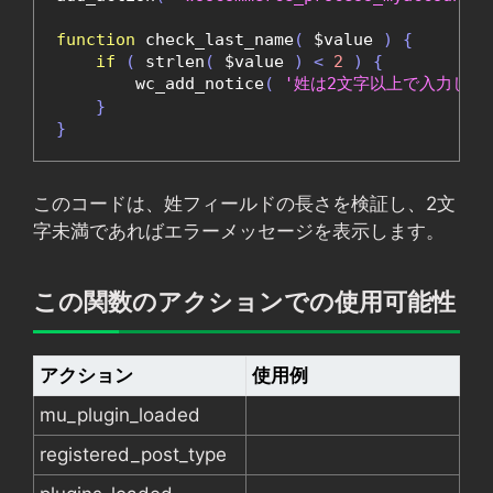
function
 check_last_name
(
 $value 
)
{
if
(
 strlen
(
 $value 
)
<
2
)
{
        wc_add_notice
(
'姓は2文字以上で入力して
}
}
このコードは、姓フィールドの長さを検証し、2文
字未満であればエラーメッセージを表示します。
この関数のアクションでの使用可能性
アクション
使用例
mu_plugin_loaded
registered_post_type