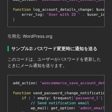
function
 log_account_details_change
(
 $user_i
    error_log
(
'User with ID '
.
 $user_id 
.
}
引用元: WordPress.org
サンプル2: パスワード変更時に通知を送る
このコードは、ユーザーがパスワードを更新した
ときにメール通知を送ります。
add_action
(
'woocommerce_save_account_detail
function
 send_password_change_notification
(
 
if
(
!
 empty
(
 $request
[
'password_1'
]
)
)
// Send notification email
        wp_mail
(
 get_option
(
'admin_email'
)