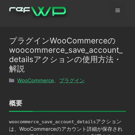
コ
メ
ン
テ
ン
ニ
ツ
プラグインWooCommerceの
へ
ュ
woocommerce_save_account_
ス
キ
detailsアクションの使用方法・
ッ
ー
解説
プ
カ
WooCommerce
、
プラグイン
テ
ゴ
リ
概要
ー
アクション
woocommerce_save_account_details
は、WooCommerceのアカウント詳細が保存され