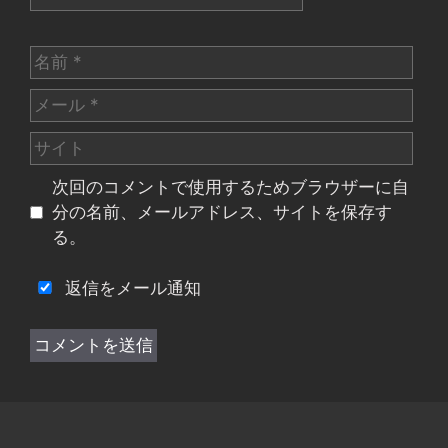
名
前
メ
ー
サ
ル
イ
次回のコメントで使用するためブラウザーに自
ト
分の名前、メールアドレス、サイトを保存す
る。
返信をメール通知