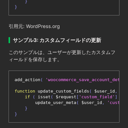
}
}
引用元: WordPress.org
サンプル3: カスタムフィールドの更新
このサンプルは、ユーザーが更新したカスタムフ
ィールドを保存します。
add_action
(
'woocommerce_save_account_detail
function
 update_custom_fields
(
 $user_id
,
 $re
if
(
 isset
(
 $request
[
'custom_field'
]
)
)
        update_user_meta
(
 $user_id
,
'custom_
}
}