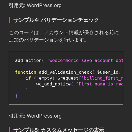
引用元: WordPress.org
サンプル4: バリデーションチェック
このコードは、アカウント情報が保存される前に
追加のバリデーションを行います。
add_action
(
'woocommerce_save_account_detail
function
 add_validation_check
(
 $user_id
,
 $re
if
(
 empty
(
 $request
[
'billing_first_name
        wc_add_notice
(
'First name is requir
}
}
引用元: WordPress.org
サンプル5: カスタムメッセージの表示