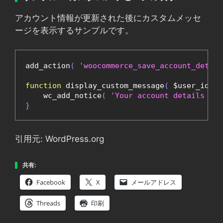
アカウント情報が更新された後にカスタムメッセ
ージを表示するサンプルです。
add_action
(
'woocommerce_save_account_detail
function
 display_custom_message
(
 $user_id
,
 $
    wc_add_notice
(
'Your account details hav
}
引用元: WordPress.org
共有:
Facebook
X
メールアドレス
Threads
印刷