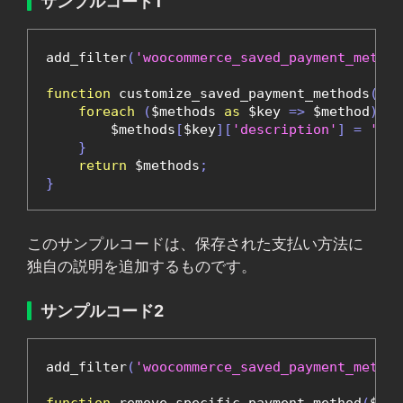
サンプルコード1
add_filter
(
'woocommerce_saved_payment_method
function
 customize_saved_payment_methods
(
$me
foreach
(
$methods 
as
 $key 
=>
 $method
)
{
        $methods
[
$key
][
'description'
]
=
'You
}
return
 $methods
;
}
このサンプルコードは、保存された支払い方法に
独自の説明を追加するものです。
サンプルコード2
add_filter
(
'woocommerce_saved_payment_method
function
 remove_specific_payment_method
(
$met