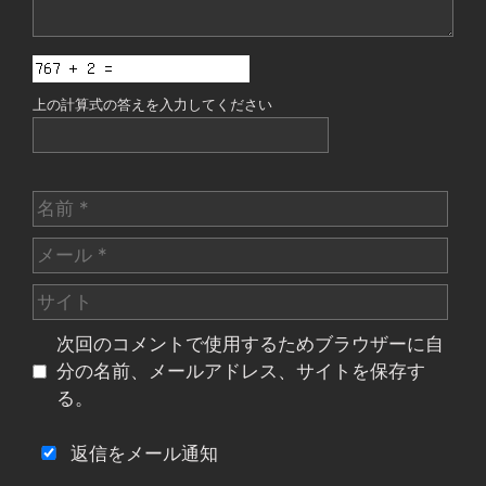
上の計算式の答えを入力してください
名
前
メ
ー
サ
ル
イ
次回のコメントで使用するためブラウザーに自
ト
分の名前、メールアドレス、サイトを保存す
る。
返信をメール通知