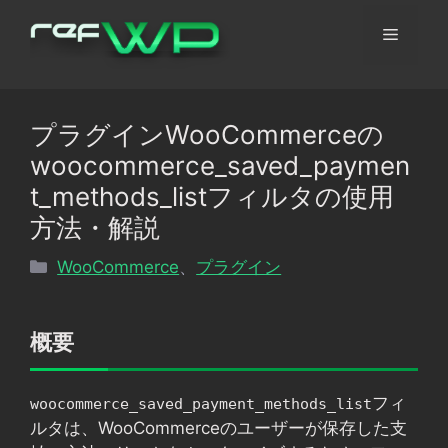
コ
メ
ン
テ
ン
ニ
ツ
プラグインWooCommerceの
へ
ュ
woocommerce_saved_paymen
ス
キ
t_methods_listフィルタの使用
ッ
ー
方法・解説
プ
カ
WooCommerce
、
プラグイン
テ
ゴ
リ
概要
ー
フィ
woocommerce_saved_payment_methods_list
ルタは、WooCommerceのユーザーが保存した支