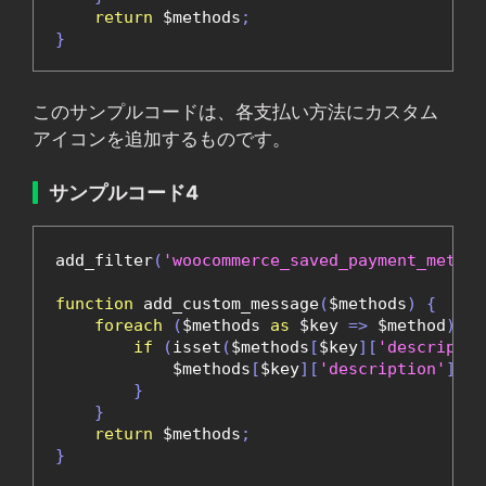
return
 $methods
;
}
このサンプルコードは、各支払い方法にカスタム
アイコンを追加するものです。
サンプルコード4
add_filter
(
'woocommerce_saved_payment_method
function
 add_custom_message
(
$methods
)
{
foreach
(
$methods 
as
 $key 
=>
 $method
)
{
if
(
isset
(
$methods
[
$key
][
'descriptio
            $methods
[
$key
][
'description'
]
.=
}
}
return
 $methods
;
}