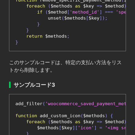
foreach
(
$methods 
as
 $key 
=>
 $method
)
{
if
(
$method
[
'method_id'
]
===
'specif
            unset
(
$methods
[
$key
]);
}
}
return
 $methods
;
}
このサンプルコードは、特定の支払い方法をリス
トから削除します。
サンプルコード3
add_filter
(
'woocommerce_saved_payment_method
function
 add_custom_icon
(
$methods
)
{
foreach
(
$methods 
as
 $key 
=>
 $method
)
{
        $methods
[
$key
][
'icon'
]
=
'<img src="
}