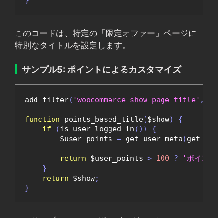
}
このコードは、特定の「限定オファー」ページに
特別なタイトルを設定します。
サンプル5: ポイントによるカスタマイズ
add_filter
(
'woocommerce_show_page_title'
,
'p
function
 points_based_title
(
$show
)
{
if
(
is_user_logged_in
())
{
        $user_points 
=
 get_user_meta
(
get_cur
return
 $user_points 
>
100
?
'ポイント
}
return
 $show
;
}