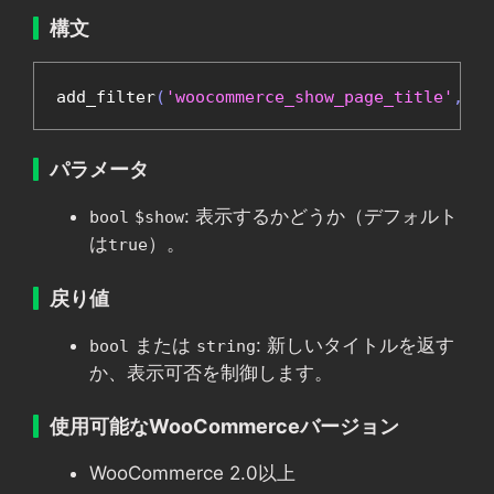
構文
add_filter
(
'woocommerce_show_page_title'
,
'c
パラメータ
: 表示するかどうか（デフォルト
bool
$show
は
）。
true
戻り値
または
: 新しいタイトルを返す
bool
string
か、表示可否を制御します。
使用可能なWooCommerceバージョン
WooCommerce 2.0以上