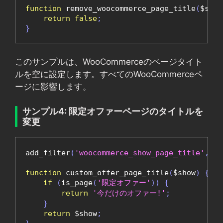
function
 remove_woocommerce_page_title
(
$show
return
false
;
}
このサンプルは、WooCommerceのページタイト
ルを空に設定します。すべてのWooCommerceペ
ージに影響します。
サンプル4: 限定オファーページのタイトルを
変更
add_filter
(
'woocommerce_show_page_title'
,
'c
function
 custom_offer_page_title
(
$show
)
{
if
(
is_page
(
'限定オファー'
))
{
return
'今だけのオファー!'
;
}
return
 $show
;