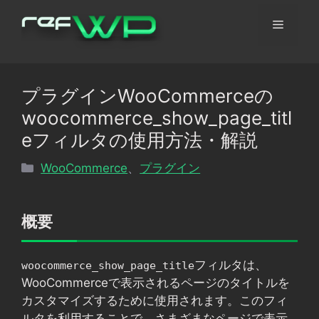
コ
メ
ン
テ
ン
ニ
ツ
プラグインWooCommerceの
へ
ュ
woocommerce_show_page_titl
ス
キ
eフィルタの使用方法・解説
ッ
ー
カ
WooCommerce
、
プラグイン
プ
テ
ゴ
リ
概要
ー
フィルタは、
woocommerce_show_page_title
WooCommerceで表示されるページのタイトルを
カスタマイズするために使用されます。このフィ
ルタを利用することで、さまざまなページで表示