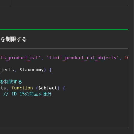
力を制限する
cts_product_cat'
,
'limit_product_cat_objects'
,
10
,
bjects
,
 $taxonomy
)
{
{
トを制限する
cts
,
function
(
$object
)
{
;
// ID 15の商品を除外