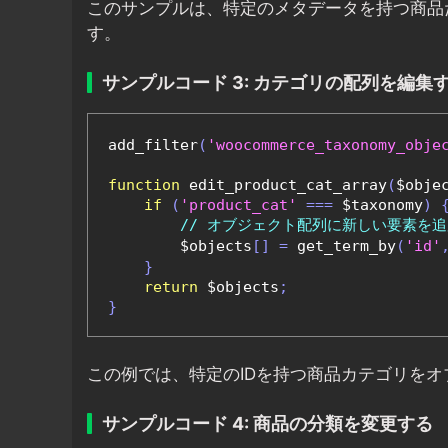
このサンプルは、特定のメタデータを持つ商品
す。
サンプルコード 3: カテゴリの配列を編集
add_filter
(
'woocommerce_taxonomy_obje
function
 edit_product_cat_array
(
$obje
if
(
'product_cat'
===
 $taxonomy
)
// オブジェクト配列に新しい要素を追
        $objects
[]
=
 get_term_by
(
'id'
}
return
 $objects
;
}
この例では、特定のIDを持つ商品カテゴリを
サンプルコード 4: 商品の分類を変更する