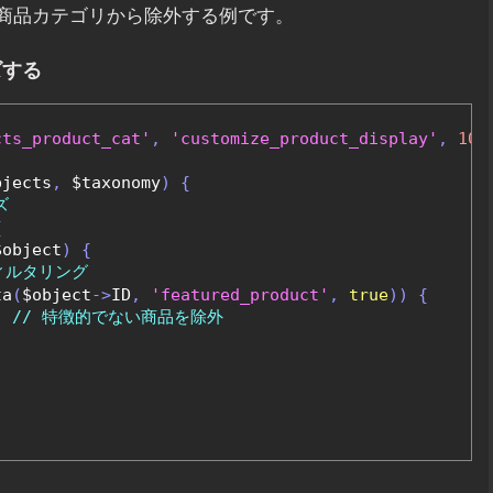
を商品カテゴリから除外する例です。
ズする
cts_product_cat'
,
'customize_product_display'
,
10
,
bjects
,
 $taxonomy
)
{
ズ
{
$object
)
{
ィルタリング
ta
(
$object
->
ID
,
'featured_product'
,
true
))
{
;
// 特徴的でない商品を除外