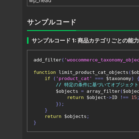
wp_head
サンプルコード
サンプルコード 1: 商品カテゴリごとの能
add_filter
(
'woocommerce_taxonomy_obje
function
 limit_product_cat_objects
(
$o
if
(
'product_cat'
===
 $taxonomy
)
// 特定の条件に基づいてオブジェク
        $objects 
=
 array_filter
(
$obje
return
 $object
->
ID 
!==
15
});
}
return
 $objects
;
}