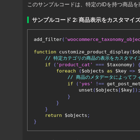
このサンプルコードは、特定のIDを持つ商品
サンプルコード 2: 商品表示をカスタマイ
add_filter
(
'woocommerce_taxonomy_obje
function
 customize_product_display
(
$o
// 特定カテゴリの商品の表示をカスタマイ
if
(
'product_cat'
===
 $taxonomy
)
foreach
(
$objects 
as
 $key 
=>
 
// 商品のメタデータによってフ
if
(
'yes'
!==
 get_post_me
                unset
(
$objects
[
$key
])
}
}
}
return
 $objects
;
}