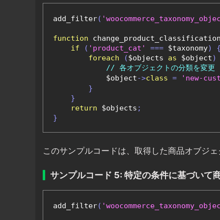
add_filter
(
'woocommerce_taxonomy_obje
function
 change_product_classificatio
if
(
'product_cat'
===
 $taxonomy
)
foreach
(
$objects 
as
 $object
)
// 各オブジェクトの分類を変更
            $object
->
class
=
'new-cus
}
}
return
 $objects
;
}
このサンプルコードは、取得した商品オブジェ
サンプルコード 5: 特定の条件に基づいて
add_filter
(
'woocommerce_taxonomy_obje