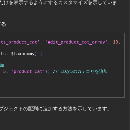
だけを表示するようにするカスタマイズを示していま
する
cts_product_cat'
,
'edit_product_cat_array'
,
10
,
2
)
cts
,
 $taxonomy
)
{
{
加
,
5
,
'product_cat'
);
// IDが5のカテゴリを追加
オブジェクトの配列に追加する方法を示しています。