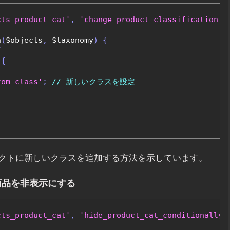
cts_product_cat'
,
'change_product_classification'
,
n
(
$objects
,
 $taxonomy
)
{
{
{
tom-class'
;
// 新しいクラスを設定
クトに新しいクラスを追加する方法を示しています。
商品を非表示にする
cts_product_cat'
,
'hide_product_cat_conditionally'