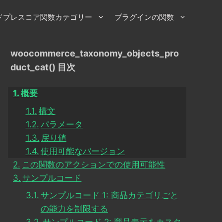
ドプレスコア関数カテゴリー
プラグインの関数
woocommerce_taxonomy_objects_pro
duct_cat() 目次
概要
構文
パラメータ
戻り値
使用可能なバージョン
この関数のアクションでの使用可能性
サンプルコード
サンプルコード 1: 商品カテゴリごと
の能力を制限する