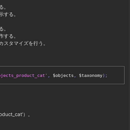
る。
示する。
る。
作する。
のカスタマイズを行う。
bjects_product_cat'
,
 $objects
,
 $taxonomy
);
。
uct_cat’）。