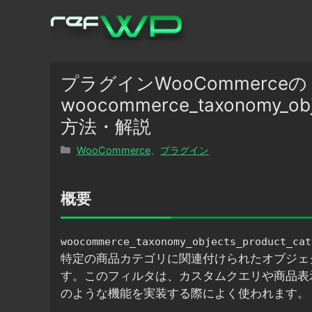
コ
ン
テ
ン
ツ
プラグインWooCommerceの
へ
woocommerce_taxonomy_o
ス
方法・解説
キ
ッ
カ
WooCommerce
、
プラグイン
プ
テ
ゴ
リ
概要
ー
woocommerce_taxonomy_objects_product_cat
特定の商品カテゴリに関連付けられたオブジェ
す。このフィルタは、カスタムクエリや商品表
のような機能を実装する際によく使われます。