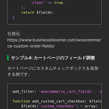
'clear'
=>
true
,
);
return
 $fields
;
}
引用元:
https://www.businessbloomer.com/woocommer
ce-custom-order-fields/
サンプル4: カートページのフィールド調整
カートページにカスタムチェックボックスを追加
する例です。
add_filter
(
'woocommerce_cart_fields'
,
'add_
function
 add_custom_cart_checkbox
(
 $fields 
)
    $fields
[
'custom_checkbox'
]
=
 array
(