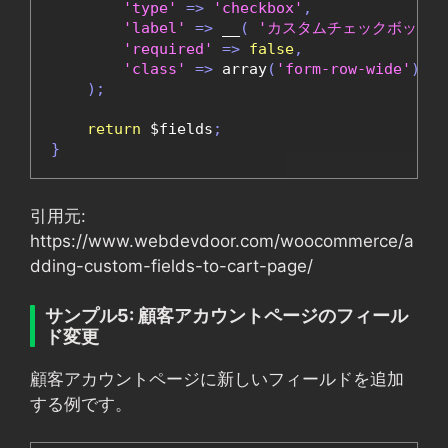
'type'
=>
'checkbox'
,
'label'
=>
 __
(
'カスタムチェックボックス
'required'
=>
false
,
'class'
=>
 array
(
'form-row-wide'
),
);
return
 $fields
;
}
引用元:
https://www.webdevdoor.com/woocommerce/a
dding-custom-fields-to-cart-page/
サンプル5: 顧客アカウントページのフィール
ド変更
顧客アカウントページに新しいフィールドを追加
する例です。