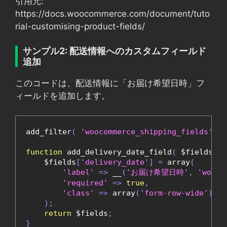
引用元:
https://docs.woocommerce.com/document/tuto
rial-customising-product-fields/
サンプル2: 配送情報へのカスタムフィールド
追加
このコードは、配送情報に「お届け希望日時」フ
ィールドを追加します。
add_filter
(
'woocommerce_shipping_fields'
,
'
function
 add_delivery_date_field
(
 $fields 
)
    $fields
[
'delivery_date'
]
=
 array
(
'label'
=>
 __
(
'お届け希望日時'
,
'wooco
'required'
=>
true
,
'class'
=>
 array
(
'form-row-wide'
),
);
return
 $fields
;
}