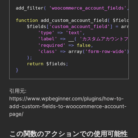
add_filter
(
'woocommerce_account_fields'
,
'a
function
 add_custom_account_field
(
 $fields 
)
    $fields
[
'custom_account_field'
]
=
 array
(
'type'
=>
'text'
,
'label'
=>
 __
(
'カスタムアカウントフィー
'required'
=>
false
,
'class'
=>
 array
(
'form-row-wide'
),
);
return
 $fields
;
}
引用元:
https://www.wpbeginner.com/plugins/how-to-
add-custom-fields-to-woocommerce-account-
page/
この関数のアクションでの使用可能性