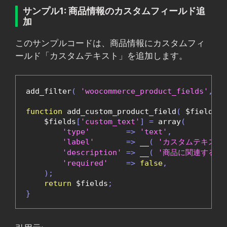
サンプル1: 商品情報のカスタムフィールド追
加
このサンプルコードは、商品情報にカスタムフィ
ールド「カスタムテキスト」を追加します。
add_filter
(
'woocommerce_product_fields'
,
'a
function
 add_custom_product_field
(
 $fields 
)
    $fields
[
'custom_text'
]
=
 array
(
'type'
=>
'text'
,
'label'
=>
 __
(
'カスタムテキスト
'description'
=>
 __
(
'商品に関連するカ
'required'
=>
false
,
);
return
 $fields
;
}