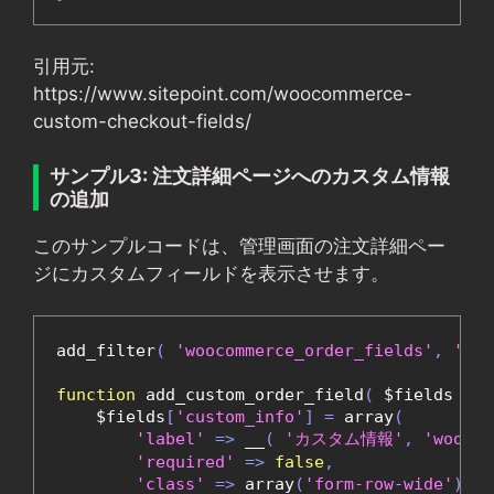
引用元:
https://www.sitepoint.com/woocommerce-
custom-checkout-fields/
サンプル3: 注文詳細ページへのカスタム情報
の追加
このサンプルコードは、管理画面の注文詳細ペー
ジにカスタムフィールドを表示させます。
add_filter
(
'woocommerce_order_fields'
,
'add
function
 add_custom_order_field
(
 $fields 
)
{
    $fields
[
'custom_info'
]
=
 array
(
'label'
=>
 __
(
'カスタム情報'
,
'woocom
'required'
=>
false
,
'class'
=>
 array
(
'form-row-wide'
),