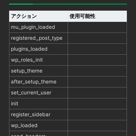
アクション
使用可能性
mu_plugin_loaded
registered_post_type
plugins_loaded
wp_roles_init
setup_theme
after_setup_theme
set_current_user
init
register_sidebar
wp_loaded