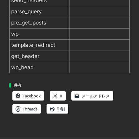
send_headers
parse_query
pre_get_posts
wp
template_redirect
get_header
wp_head
共有:
Facebook
X
メールアドレス
Threads
印刷