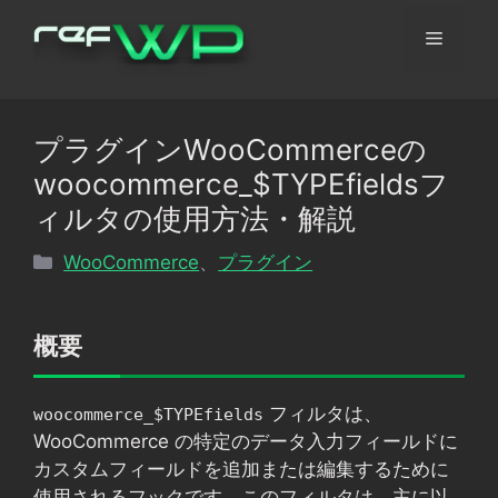
コ
メ
ン
テ
ン
ニ
ツ
プラグインWooCommerceの
へ
ュ
woocommerce_$TYPEfieldsフ
ス
キ
ィルタの使用方法・解説
ッ
ー
カ
WooCommerce
、
プラグイン
プ
テ
ゴ
リ
概要
ー
フィルタは、
woocommerce_$TYPEfields
WooCommerce の特定のデータ入力フィールドに
カスタムフィールドを追加または編集するために
使用されるフックです。このフィルタは、主に以