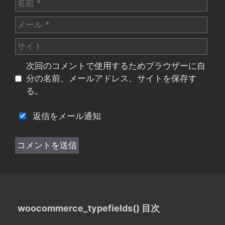
名
前
メ
ー
サ
ル
イ
次回のコメントで使用するためブラウザーに自
ト
分の名前、メールアドレス、サイトを保存す
る。
返信をメール通知
woocommerce_typefields() 目次