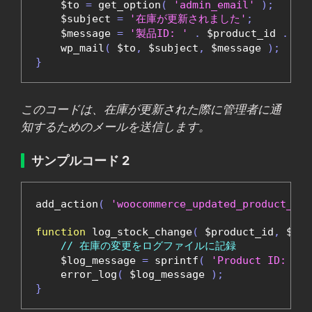
    $to 
=
 get_option
(
'admin_email'
);
    $subject 
=
'在庫が更新されました'
;
    $message 
=
'製品ID: '
.
 $product_id 
.
'
    wp_mail
(
 $to
,
 $subject
,
 $message 
);
}
このコードは、在庫が更新された際に管理者に通
知するためのメールを送信します。
サンプルコード 2
add_action
(
'woocommerce_updated_product_sto
function
 log_stock_change
(
 $product_id
,
 $old
// 在庫の変更をログファイルに記録
    $log_message 
=
 sprintf
(
'Product ID: %d,
    error_log
(
 $log_message 
);
}