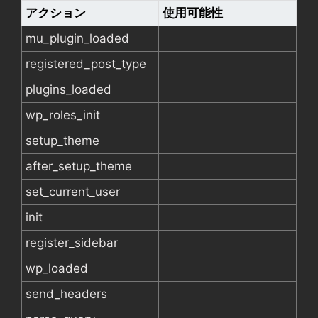
アクション
使用可能性
mu_plugin_loaded
registered_post_type
plugins_loaded
wp_roles_init
setup_theme
after_setup_theme
set_current_user
init
register_sidebar
wp_loaded
send_headers