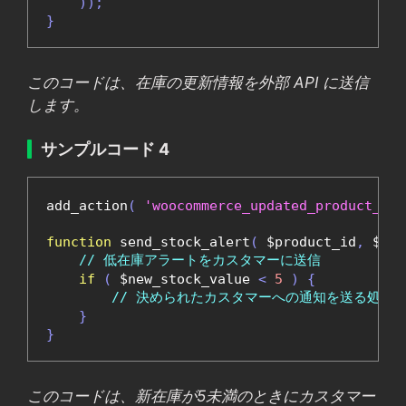
));
}
このコードは、在庫の更新情報を外部 API に送信
します。
サンプルコード 4
add_action
(
'woocommerce_updated_product_sto
function
 send_stock_alert
(
 $product_id
,
 $old
// 低在庫アラートをカスタマーに送信
if
(
 $new_stock_value 
<
5
)
{
// 決められたカスタマーへの通知を送る処理
}
}
このコードは、新在庫が5未満のときにカスタマー