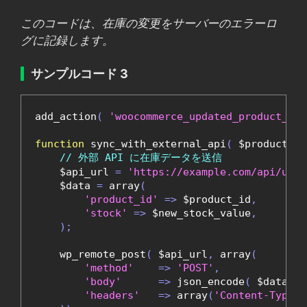
このコードは、在庫の変更をサーバーのエラーロ
グに記録します。
サンプルコード 3
add_action
(
'woocommerce_updated_product_sto
function
 sync_with_external_api
(
 $product_id
// 外部 API に在庫データを送信
    $api_url 
=
'https://example.com/api/upda
    $data 
=
 array
(
'product_id'
=>
 $product_id
,
'stock'
=>
 $new_stock_value
,
);
    wp_remote_post
(
 $api_url
,
 array
(
'method'
=>
'POST'
,
'body'
=>
 json_encode
(
 $data 
),
'headers'
=>
 array
(
'Content-Type'