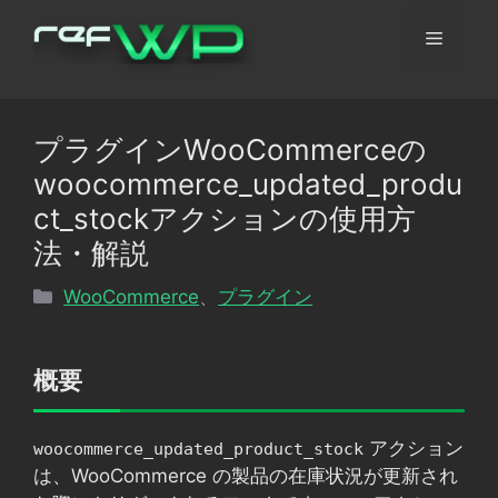
コ
メ
ン
テ
ン
ニ
ツ
プラグインWooCommerceの
へ
ュ
woocommerce_updated_produ
ス
キ
ct_stockアクションの使用方
ッ
ー
法・解説
プ
カ
WooCommerce
、
プラグイン
テ
ゴ
リ
概要
ー
アクション
woocommerce_updated_product_stock
は、WooCommerce の製品の在庫状況が更新され