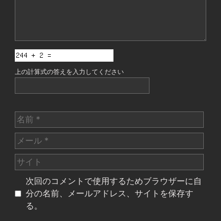
上の計算式の答えを入力してください
名
前
メ
ー
サ
ル
イ
次回のコメントで使用するためブラウザーに自
ト
分の名前、メールアドレス、サイトを保存す
る。