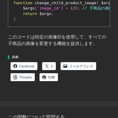
function
 change_child_product_image
(
 $args
,
 
    $args
[
'image_id'
]
=
123
;
// 子商品の画像を
return
 $args
;
}
このコードは特定の画像IDを使用して、すべての
子商品の画像を変更する機能を提供します。
共有:
Facebook
X
メールアドレス
Threads
印刷
この関数について質問する