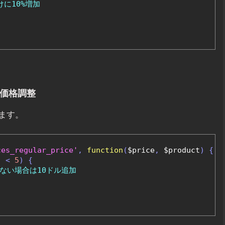
けに10%増加
た価格調整
ます。
ces_regular_price'
,
function
(
$price
,
 $product
)
{
)
<
5
)
{
少ない場合は10ドル追加