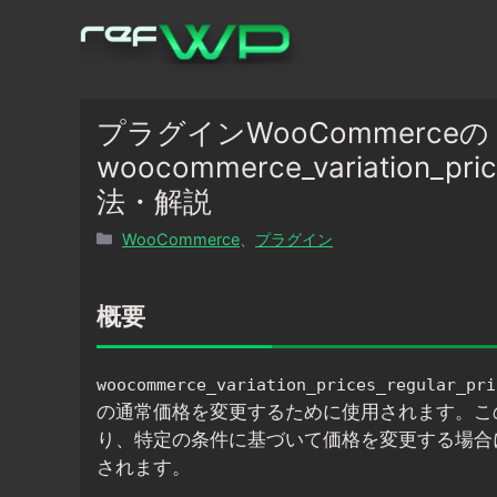
コ
ン
テ
ン
ツ
プラグインWooCommerceの
へ
woocommerce_variation_p
ス
法・解説
キ
ッ
カ
WooCommerce
、
プラグイン
プ
テ
ゴ
リ
概要
ー
woocommerce_variation_prices_regular_pri
の通常価格を変更するために使用されます。こ
り、特定の条件に基づいて価格を変更する場合
されます。