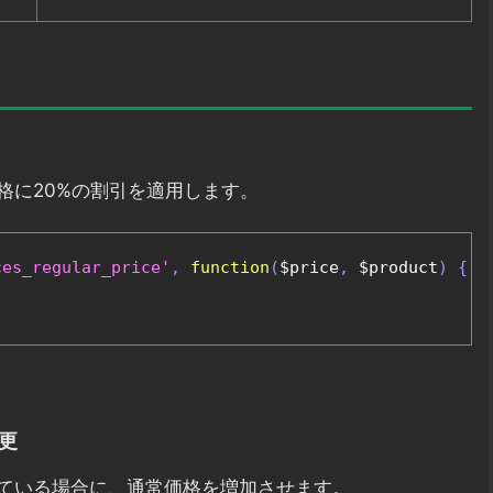
格に20%の割引を適用します。
ces_regular_price'
,
function
(
$price
,
 $product
)
{
更
ている場合に、通常価格を増加させます。