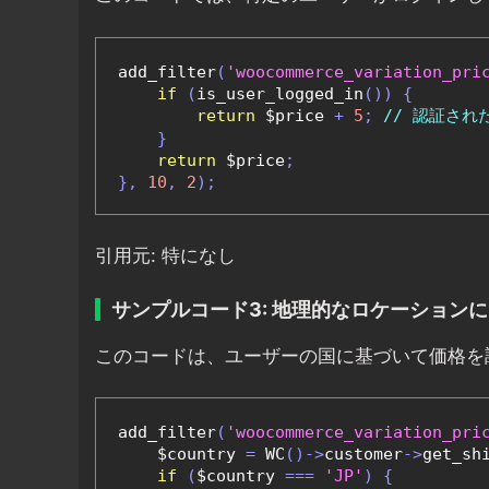
add_filter
(
'woocommerce_variation_pri
if
(
is_user_logged_in
())
{
return
 $price 
+
5
;
// 認証され
}
return
 $price
;
},
10
,
2
);
引用元: 特になし
サンプルコード3: 地理的なロケーション
このコードは、ユーザーの国に基づいて価格を
add_filter
(
'woocommerce_variation_pri
    $country 
=
 WC
()->
customer
->
get_sh
if
(
$country 
===
'JP'
)
{