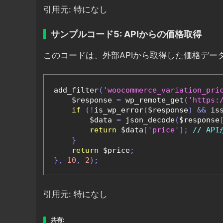
引用元: 特になし
サンプルコード5: APIからの価格取得
このコードは、外部APIから取得した価格デー
add_filter
(
'woocommerce_variation_pri
    $response 
=
 wp_remote_get
(
'https:
if
(!
is_wp_error
(
$response
)
&&
 is
        $data 
=
 json_decode
(
$response
return
 $data
[
'price'
];
// A
}
return
 $price
;
},
10
,
2
);
引用元: 特になし
共有: