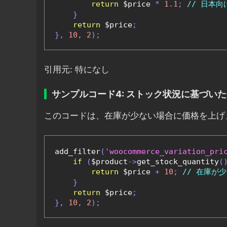
return
 $price 
*
1.1
;
// 日本向
}
return
 $price
;
},
10
,
2
);
引用元: 特になし
サンプルコード4: ストック状況に基づい
このコードは、在庫が少ない場合に価格を上げ
add_filter
(
'woocommerce_variation_pri
if
(
$product
->
get_stock_quantity
(
return
 $price 
+
10
;
// 在庫が
}
return
 $price
;
},
10
,
2
);