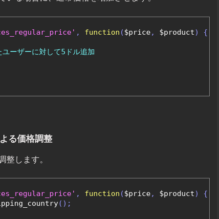
ces_regular_price'
,
function
(
$price
,
 $product
)
{
たユーザーに対して5ドル追加
による価格調整
調整します。
ces_regular_price'
,
function
(
$price
,
 $product
)
{
ipping_country
();