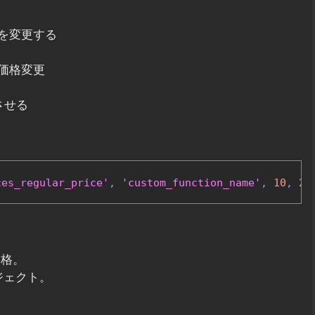
を変更する
価格変更
させる
ces_regular_price'
,
'custom_function_name'
,
10
,
2
)
価格。
ブジェクト。