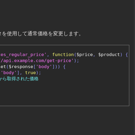
タを使用して通常価格を変更します。
ces_regular_price'
,
function
(
$price
,
 $product
)
{
//api.example.com/get-price'
);
set
(
$response
[
'body'
]))
{
[
'body'
],
true
);
PIから取得された価格