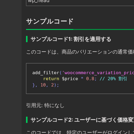
wp_head
サンプルコード
サンプルコード1: 割引を適用する
このコードは、商品のバリエーションの通常価
add_filter
(
'woocommerce_variation_pri
return
 $price 
*
0.8
;
// 20% 割引
},
10
,
2
);
引用元: 特になし
サンプルコード2: ユーザーに基づく価格変
このコードでは、特定のユーザーがログインし