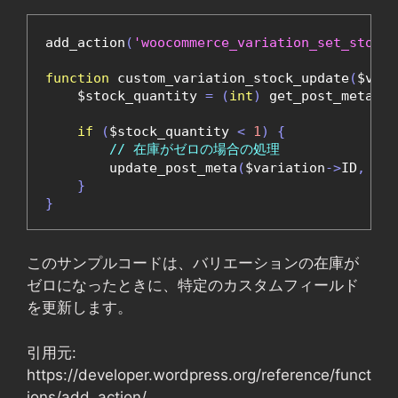
add_action
(
'woocommerce_variation_set_stock'
function
 custom_variation_stock_update
(
$vari
    $stock_quantity 
=
(
int
)
 get_post_meta
(
$v
if
(
$stock_quantity 
<
1
)
{
// 在庫がゼロの場合の処理
        update_post_meta
(
$variation
->
ID
,
'_i
}
}
このサンプルコードは、バリエーションの在庫が
ゼロになったときに、特定のカスタムフィールド
を更新します。
引用元:
https://developer.wordpress.org/reference/funct
ions/add_action/