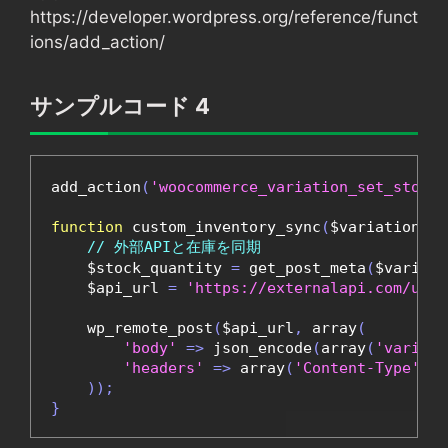
https://developer.wordpress.org/reference/funct
ions/add_action/
サンプルコード 4
add_action
(
'woocommerce_variation_set_stock'
function
 custom_inventory_sync
(
$variation
)
{
// 外部APIと在庫を同期
    $stock_quantity 
=
 get_post_meta
(
$variati
    $api_url 
=
'https://externalapi.com/upda
    wp_remote_post
(
$api_url
,
 array
(
'body'
=>
 json_encode
(
array
(
'variati
'headers'
=>
 array
(
'Content-Type'
=>
));
}