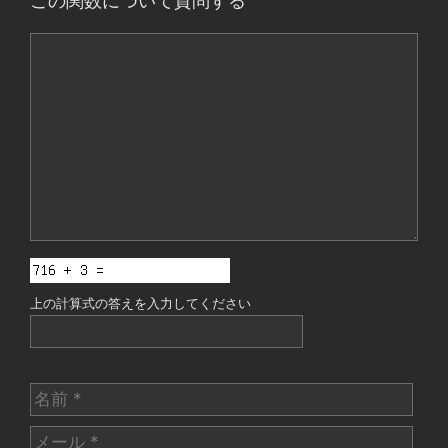
この関数について質問する
コ
メ
ン
ト
上の計算式の答えを入力してください
名
前
メ