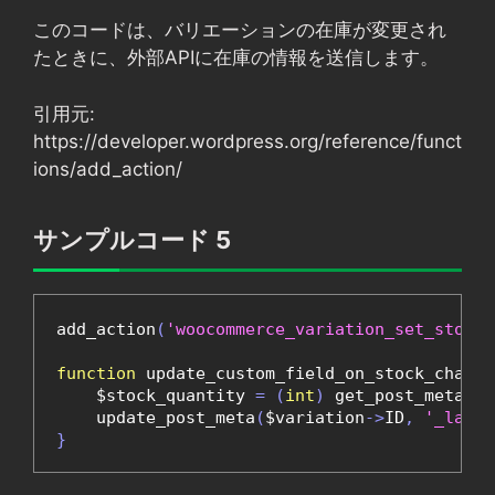
このコードは、バリエーションの在庫が変更され
たときに、外部APIに在庫の情報を送信します。
引用元:
https://developer.wordpress.org/reference/funct
ions/add_action/
サンプルコード 5
add_action
(
'woocommerce_variation_set_stock'
function
 update_custom_field_on_stock_change
    $stock_quantity 
=
(
int
)
 get_post_meta
(
$v
    update_post_meta
(
$variation
->
ID
,
'_last_
}