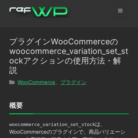
コ
メ
ン
テ
ン
ニ
ツ
プラグインWooCommerceの
へ
ュ
woocommerce_variation_set_st
ス
キ
ockアクションの使用方法・解
ッ
ー
説
プ
カ
WooCommerce
、
プラグイン
テ
ゴ
リ
概要
ー
は、
woocommerce_variation_set_stock
WooCommerceのプラグインで、商品バリエーシ