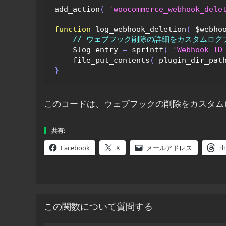
add_action
(
'woocommerce_webhook_dele
function
 log_webhook_deletion
(
 $webho
// ウェブフック削除の詳細をカスタムログ
    $log_entry 
=
 sprintf
(
'Webhook ID
    file_put_contents
(
 plugin_dir_pat
}
このコードは、ウェブフックの削除をカスタム
共有:
Facebook
X
メールアドレス
Th
この関数について質問する