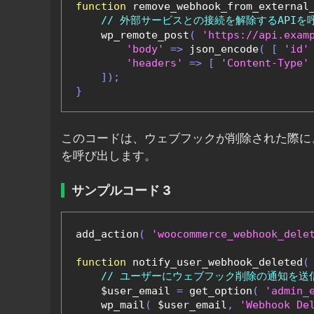
function
 remove_webhook_from_external
// 外部サービスとの接続を解除するAPIを
    wp_remote_post
(
'https://api.exam
'body'
=>
 json_encode
(
[
'id'
'headers'
=>
[
'Content-Type'
]);
}
このコードは、ウェブフックが削除された際に
を呼び出します。
サンプルコード 3
add_action
(
'woocommerce_webhook_dele
function
 notify_user_webhook_deleted
(
// ユーザーにウェブフック削除の通知を送
    $user_email 
=
 get_option
(
'admin_
    wp_mail
(
 $user_email
,
'Webhook De