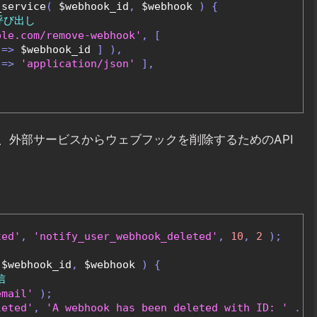
_service
(
 $webhook_id
,
 $webhook 
)
{
呼び出し
ple.com/remove-webhook'
,
[
=>
 $webhook_id 
]
),
=>
'application/json'
],
、外部サービスからウェブフックを削除するためのAPI
ted'
,
'notify_user_webhook_deleted'
,
10
,
2
);
 $webhook_id
,
 $webhook 
)
{
信
email'
);
leted'
,
'A webhook has been deleted with ID: '
.
 $