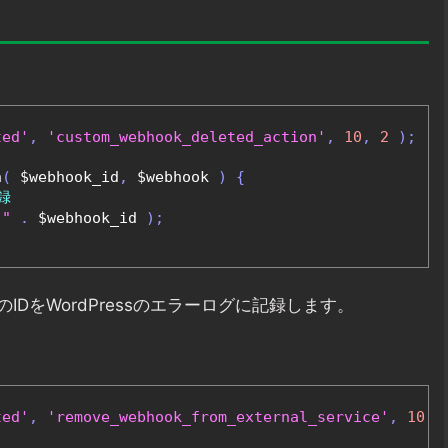
ted'
,
'custom_webhook_deleted_action'
,
10
,
2
);
n
(
 $webhook_id
,
 $webhook 
)
{
録
 "
.
 $webhook_id 
);
DをWordPressのエラーログに記録します。
ted'
,
'remove_webhook_from_external_service'
,
10
,