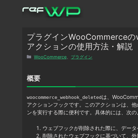
コ
ン
テ
ン
ツ
プラグインWooCommerceのwoo
へ
アクションの使用方法・解説
ス
カ
WooCommerce
、
プラグイン
キ
テ
ッ
ゴ
プ
リ
概要
ー
は、WooCo
woocommerce_webhook_deleted
アクションフックです。このアクションは、他
ンを実行する際に便利です。具体的には、次の
ウェブフックが削除された際に、データ
削除されたウェブフックに基づいて、外