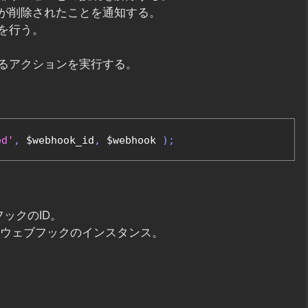
が削除されたことを通知する。
を行う。
るアクションを実行する。
ed'
,
 $webhook_id
,
 $webhook 
);
フックのID。
されたウェブフックのインスタンス。