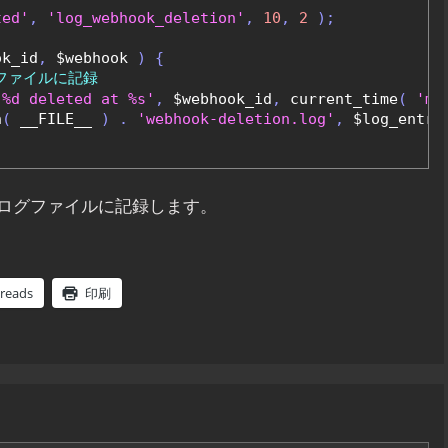
ted'
,
'log_webhook_deletion'
,
10
,
2
);
ok_id
,
 $webhook 
)
{
ファイルに記録
 %d deleted at %s'
,
 $webhook_id
,
 current_time
(
'my
h
(
 __FILE__ 
)
.
'webhook-deletion.log'
,
 $log_entry
ログファイルに記録します。
reads
印刷