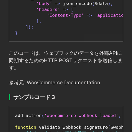
'body'
=>
 json_encode
(
$data
),
'headers'
=>
[
'Content-Type'
=>
'application/j
],
]);
}
このコードは、ウェブフックのデータを外部APIに
同期するためのHTTP POSTリクエストを送信しま
す。
参考元: WooCommerce Documentation
サンプルコード 3
add_action
(
'woocommerce_webhook_loaded'
,
'va
function
 validate_webhook_signature
(
$webhook