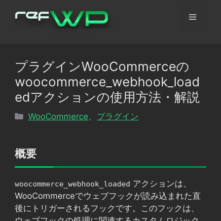
コ
メ
ン
テ
ン
ニ
ツ
プラグインWooCommerceの
へ
ュ
woocommerce_webhook_load
ス
キ
edアクションの使用方法・解説
ッ
ー
カ
WooCommerce
、
プラグイン
プ
テ
ゴ
リ
概要
ー
アクションは、
woocommerce_webhook_loaded
WooCommerceでウェブフックが読み込まれた直
後にトリガーされるフックです。このフックは、
ウェブフックの処理に関連するカスタムロジック