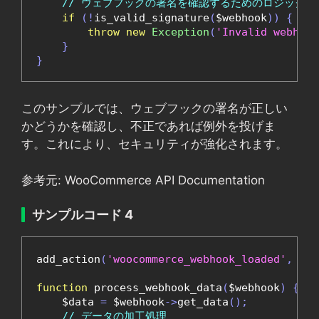
// ウェブフックの署名を確認するためのロジック
if
(!
is_valid_signature
(
$webhook
))
{
throw
new
Exception
(
'Invalid webhook
}
}
このサンプルでは、ウェブフックの署名が正しい
かどうかを確認し、不正であれば例外を投げま
す。これにより、セキュリティが強化されます。
参考元: WooCommerce API Documentation
サンプルコード 4
add_action
(
'woocommerce_webhook_loaded'
,
'pr
function
 process_webhook_data
(
$webhook
)
{
    $data 
=
 $webhook
->
get_data
();
// データの加工処理