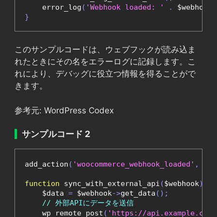
    error_log
(
'Webhook loaded: '
.
 $webhook
-
}
このサンプルコードは、ウェブフックが読み込ま
れたときにその名をエラーログに記録します。こ
れにより、デバッグに役立つ情報を得ることがで
きます。
参考元: WordPress Codex
サンプルコード 2
add_action
(
'woocommerce_webhook_loaded'
,
'sy
function
 sync_with_external_api
(
$webhook
)
{
    $data 
=
 $webhook
->
get_data
();
// 外部APIにデータを送信
    wp_remote_post
(
'https://api.example.com/