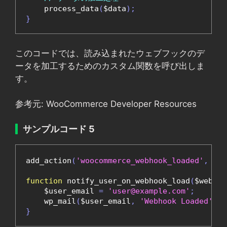
    process_data
(
$data
);
}
このコードでは、読み込まれたウェブフックのデ
ータを加工するためのカスタム関数を呼び出しま
す。
参考元: WooCommerce Developer Resources
サンプルコード 5
add_action
(
'woocommerce_webhook_loaded'
,
'no
function
 notify_user_on_webhook_load
(
$webhoo
    $user_email 
=
'user@example.com'
;
    wp_mail
(
$user_email
,
'Webhook Loaded'
,
'
}