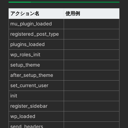
アクション名
使用例
mu_plugin_loaded
registered_post_type
plugins_loaded
wp_roles_init
setup_theme
after_setup_theme
set_current_user
init
register_sidebar
wp_loaded
send_headers