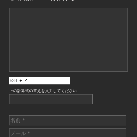
コ
メ
ン
ト
上の計算式の答えを入力してください
名
前
メ