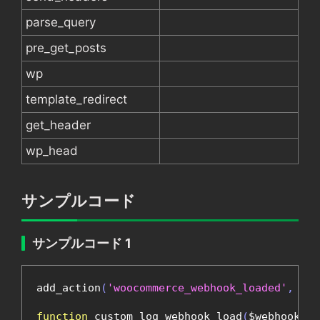
parse_query
pre_get_posts
wp
template_redirect
get_header
wp_head
サンプルコード
サンプルコード 1
add_action
(
'woocommerce_webhook_loaded'
,
'cu
function
 custom_log_webhook_load
(
$webhook
)
{