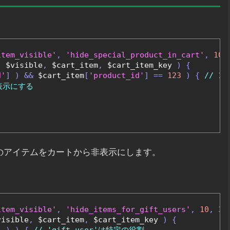
item_visible'
,
'hide_special_product_in_cart'
,
10
,
(
 $visible
,
 $cart_item
,
 $cart_item_key 
)
{
d'
]
)
&&
 $cart_item
[
'product_id'
]
==
123
)
{
// 1
表示にする
）のアイテムをカートから非表示にします。
item_visible'
,
'hide_items_for_gift_users'
,
10
,
3
visible
,
 $cart_item
,
 $cart_item_key 
)
{
'
)
)
{
// 'gift_user'は特定の役割