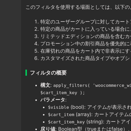
このフィルタを使用する場面としては、以下の
特定のユーザーグループに対してカート
特定の商品がカートに入っている場合に
リミテッドエディションの商品を含むカ
プロモーション中の割引商品を優先的に
在庫切れの商品をカート内で非表示にす
カスタマイズされた商品タイプやオプシ
フィルタの概要
構文
:
apply_filters( 'woocommerce_w
$cart_item_key );
パラメータ
:
(bool): アイテムが表
$visible
(array): カートアイテ
$cart_item
(string): カー
$cart_item_key
戻り値
: Boolean型（trueまたはf