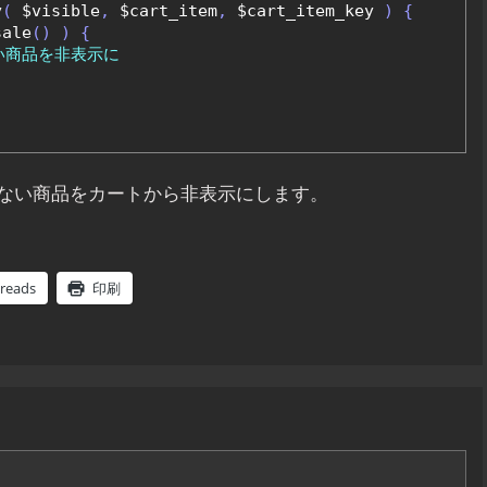
y
(
 $visible
,
 $cart_item
,
 $cart_item_key 
)
{
sale
()
)
{
い商品を非表示に
ない商品をカートから非表示にします。
reads
印刷