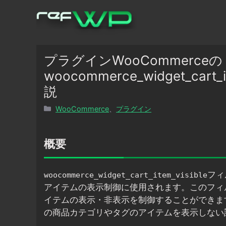
コ
ン
テ
ン
ツ
プラグインWooCommerceの
へ
woocommerce_widget_ca
ス
説
キ
ッ
カ
WooCommerce
、
プラグイン
プ
テ
ゴ
リ
概要
ー
フィ
woocommerce_widget_cart_item_visible
アイテムの表示制御に使用されます。このフィ
イテムの表示・非表示を制御することができま
の商品カテゴリやタグのアイテムを表示しない