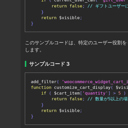
return
false
;
// ギフトユーザー
}
return
 $visible
;
}
このサンプルコードは、特定のユーザー役割を
します。
サンプルコード 3
add_filter
(
'woocommerce_widget_cart_
function
 customize_cart_display
(
 $vis
if
(
 $cart_item
[
'quantity'
]
>
5
)
return
false
;
// 数量が5以上の
}
return
 $visible
;
}