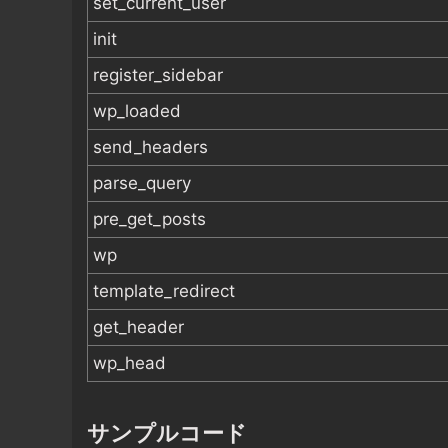
set_current_user
init
register_sidebar
wp_loaded
send_headers
parse_query
pre_get_posts
wp
template_redirect
get_header
wp_head
サンプルコード