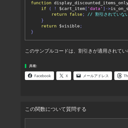
function
 display_discounted_items_onl
if
(
!
 $cart_item
[
'data'
]->
is_on_
return
false
;
// 割引されていな
}
return
 $visible
;
}
このサンプルコードは、割引きが適用されてい
共有:
Facebook
X
メールアドレス
Th
この関数について質問する
コ