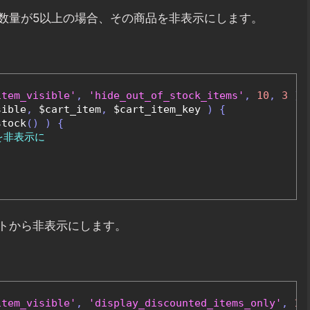
数量が5以上の場合、その商品を非表示にします。
item_visible'
,
'hide_out_of_stock_items'
,
10
,
3
);
sible
,
 $cart_item
,
 $cart_item_key 
)
{
stock
()
)
{
を非表示に
トから非表示にします。
item_visible'
,
'display_discounted_items_only'
,
10