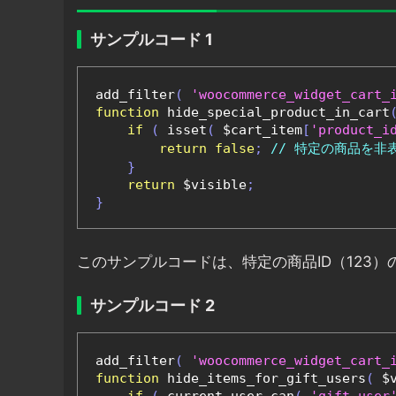
サンプルコード 1
add_filter
(
'woocommerce_widget_cart_
function
 hide_special_product_in_cart
if
(
 isset
(
 $cart_item
[
'product_i
return
false
;
// 特定の商品を非
}
return
 $visible
;
}
このサンプルコードは、特定の商品ID（123
サンプルコード 2
add_filter
(
'woocommerce_widget_cart_
function
 hide_items_for_gift_users
(
 $
if
(
 current_user_can
(
'gift_user