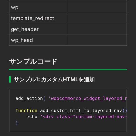
wp
template_redirect
get_header
wp_head
サンプルコード
サンプル1: カスタムHTMLを追加
add_action
(
'woocommerce_widget_layered_nav_
function
 add_custom_html_to_layered_nav
()
{
    echo 
'<div class="custom-layered-nav-
}