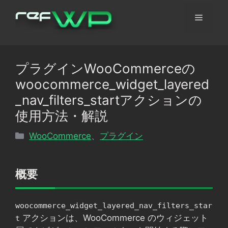
コ
メ
ン
テ
ン
ニ
ツ
プラグインWooCommerceの
へ
ュ
woocommerce_widget_layered
ス
キ
_nav_filters_startアクションの
ッ
ー
使用方法・解説
プ
カ
WooCommerce
、
プラグイン
テ
ゴ
リ
概要
ー
woocommerce_widget_layered_nav_filters_star
アクションは、WooCommerce のウィジェット
t