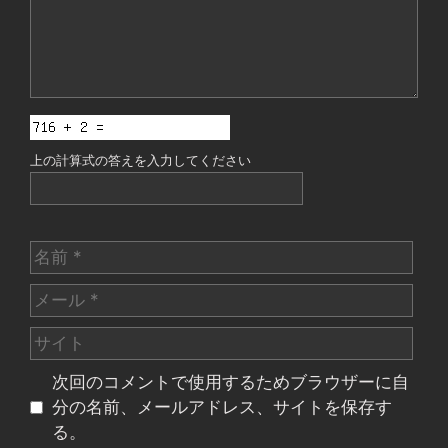
上の計算式の答えを入力してください
名
前
メ
ー
サ
ル
イ
次回のコメントで使用するためブラウザーに自
ト
分の名前、メールアドレス、サイトを保存す
る。