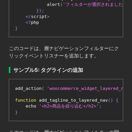
            alert
(
'フィルターが選択されました！'
});
</
script
>
<?
}
このコードは、層ナビゲーションフィルターにク
リックイベントリスナーを追加します。
サンプル5: タグラインの追加
add_action
(
'woocommerce_widget_layered_nav_
function
 add_tagline_to_layered_nav
()
{
    echo 
'<h2>商品を絞り込む</h2>'
;
}