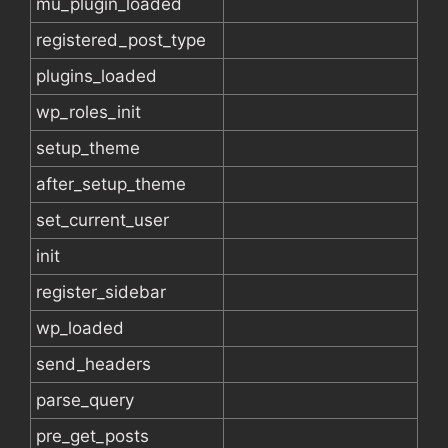
mu_plugin_loaded
registered_post_type
plugins_loaded
wp_roles_init
setup_theme
after_setup_theme
set_current_user
init
register_sidebar
wp_loaded
send_headers
parse_query
pre_get_posts