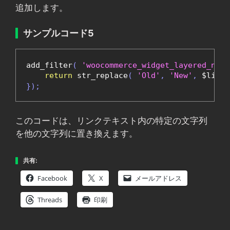
追加します。
サンプルコード5
add_filter
(
'woocommerce_widget_layered_nav_
return
 str_replace
(
'Old'
,
'New'
,
 $link_
});
このコードは、リンクテキスト内の特定の文字列
を他の文字列に置き換えます。
共有:
Facebook
X
メールアドレス
Threads
印刷