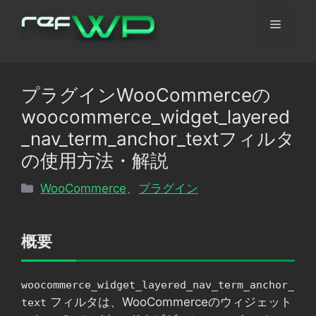
コ
メ
ン
テ
ン
ニ
ツ
プラグインWooCommerceの
へ
ュ
woocommerce_widget_layered
ス
キ
_nav_term_anchor_textフィルタ
ッ
ー
の使用方法・解説
プ
カ
WooCommerce
、
プラグイン
テ
ゴ
リ
概要
ー
woocommerce_widget_layered_nav_term_anchor_
フィルタは、WooCommerceのウィジェット
text