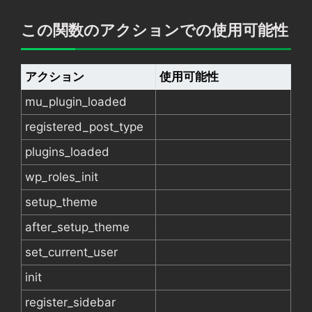
この関数のアクションでの使用可能性
アクション
使用可能性
mu_plugin_loaded
registered_post_type
plugins_loaded
wp_roles_init
setup_theme
after_setup_theme
set_current_user
init
register_sidebar