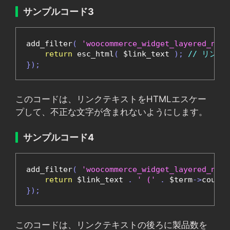
サンプルコード3
add_filter
(
'woocommerce_widget_layered_nav_
return
 esc_html
(
 $link_text 
);
// リン
});
このコードは、リンクテキストをHTMLエスケー
プして、不正な文字が含まれないようにします。
サンプルコード4
add_filter
(
'woocommerce_widget_layered_nav_
return
 $link_text 
.
' ('
.
 $term
->
count 
});
このコードは、リンクテキストの後ろに製品数を