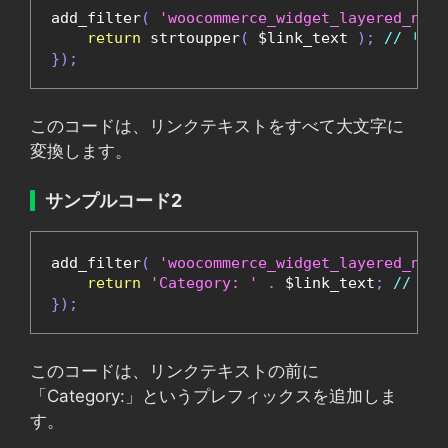
add_filter
(
'woocommerce_widget_layered_nav_
return
 strtoupper
(
 $link_text 
);
// リ
});
このコードは、リンクテキストをすべて大文字に
変換します。
サンプルコード2
add_filter
(
'woocommerce_widget_layered_nav_
return
'Category: '
.
 $link_text
;
// リ
});
このコードは、リンクテキストの前に
「Category:」というプレフィックスを追加しま
す。