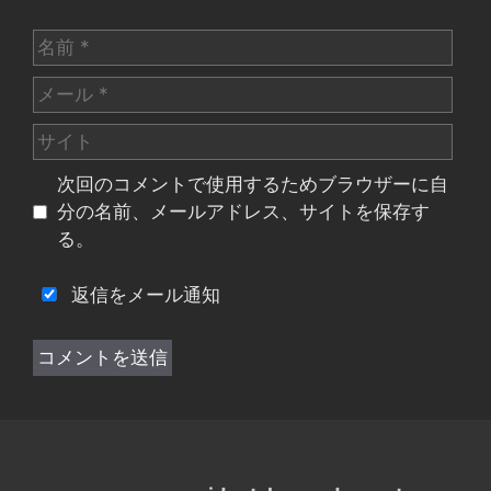
名
前
メ
ー
サ
ル
イ
次回のコメントで使用するためブラウザーに自
ト
分の名前、メールアドレス、サイトを保存す
る。
返信をメール通知