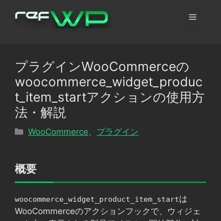
コ
メ
ン
テ
ン
ニ
ツ
プラグインWooCommerceの
へ
ュ
woocommerce_widget_produc
ス
キ
t_item_startアクションの使用方
ッ
ー
法・解説
プ
カ
WooCommerce
、
プラグイン
テ
ゴ
リ
概要
ー
は
woocommerce_widget_product_item_start
WooCommerceのアクションフックで、ウィジェ