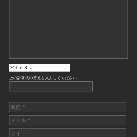
メ
ン
ト
上の計算式の答えを入力してください
名
前
メ
ー
サ
ル