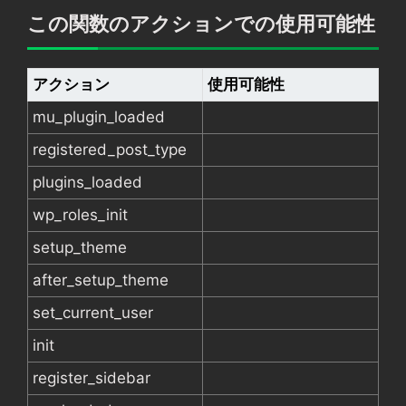
この関数のアクションでの使用可能性
アクション
使用可能性
mu_plugin_loaded
registered_post_type
plugins_loaded
wp_roles_init
setup_theme
after_setup_theme
set_current_user
init
register_sidebar