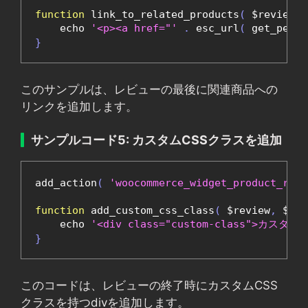
function
 link_to_related_products
(
 $review
,
 
    echo 
'<p><a href="'
.
 esc_url
(
 get_perma
}
このサンプルは、レビューの最後に関連商品への
リンクを追加します。
サンプルコード5: カスタムCSSクラスを追加
add_action
(
'woocommerce_widget_product_revi
function
 add_custom_css_class
(
 $review
,
 $pro
    echo 
'<div class="custom-class">カ
}
このコードは、レビューの終了時にカスタムCSS
クラスを持つdivを追加します。