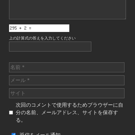
上の計算式の答えを入力してください
名
前
メ
ー
サ
ル
イ
次回のコメントで使用するためブラウザーに自
ト
分の名前、メールアドレス、サイトを保存す
る。