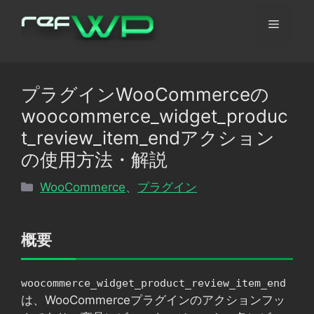
コ
メ
ン
テ
ン
ニ
ツ
プラグインWooCommerceの
へ
ュ
woocommerce_widget_produc
ス
キ
t_review_item_endアクション
ッ
ー
の使用方法・解説
プ
カ
WooCommerce
、
プラグイン
テ
ゴ
リ
概要
ー
woocommerce_widget_product_review_item_end
は、WooCommerceプラグインのアクションフッ