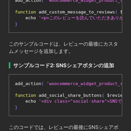
add_action
(
'woocommerce_widget_product_revi
function
 add_custom_message_to_reviews
(
 $rev
    echo 
'<p>このレビューを読んでいただきありがとう
}
このサンプルコードは、レビューの最後にカスタ
ムメッセージを追加します。
サンプルコード2: SNSシェアボタンの追加
add_action
(
'woocommerce_widget_product_revi
function
 add_social_share_buttons
(
 $review
,
 
    echo 
'<div class="social-share">SNSでシェ
}
このコードでは、レビューの最後にSNSシェアボ