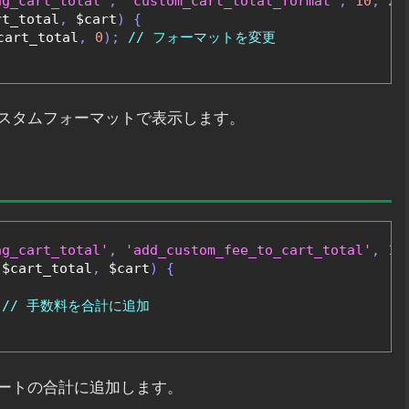
ng_cart_total'
,
'custom_cart_total_format'
,
10
,
2
)
rt_total
,
 $cart
)
{
cart_total
,
0
);
// フォーマットを変更
スタムフォーマットで表示します。
ng_cart_total'
,
'add_custom_fee_to_cart_total'
,
10
(
$cart_total
,
 $cart
)
{
// 手数料を合計に追加
ートの合計に追加します。