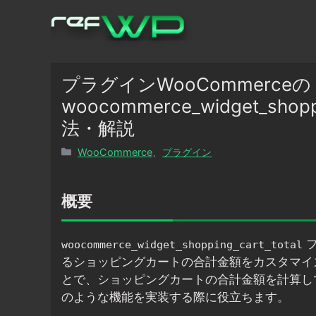
コ
ン
テ
ン
ツ
プラグインWooCommerceの
へ
woocommerce_widget_sho
ス
法・解説
キ
ッ
カ
WooCommerce
、
プラグイン
プ
テ
ゴ
リ
概要
ー
フ
woocommerce_widget_shopping_cart_total
るショッピングカートの合計金額をカスタマイ
とで、ショッピングカートの合計金額を計算し
のような機能を実装する際に役立ちます。