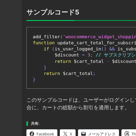
サンプルコード5
add_filter
(
'woocommerce_widget_shoppi
function
 update_cart_total_for_subscr
if
(
is_user_logged_in
()
&&
 is_sub
        $discount 
=
3
;
// サブスクリプ
return
 $cart_total 
-
 $discoun
}
return
 $cart_total
;
}
このサンプルコードは、ユーザーがログインし
合に、カートの総額から割引を適用します。
共有:
Facebook
X
メールアドレス
Th