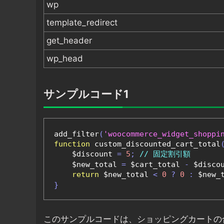
wp
template_redirect
get_header
wp_head
サンプルコード1
add_filter
(
'woocommerce_widget_shoppi
function
 custom_discounted_cart_total
    $discount 
=
5
;
// 固定割引額
    $new_total 
=
 $cart_total 
-
 $disco
return
 $new_total 
<
0
?
0
:
 $new_
}
このサンプルコードは、ショッピングカートの