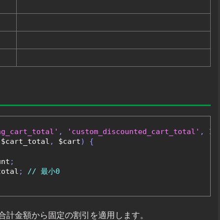
ng_cart_total'
,
'custom_discounted_cart_total'
,
10
(
$cart_total
,
 $cart
)
{
unt
;
total
;
// 最小0
合計金額から固定の割引を適用します。