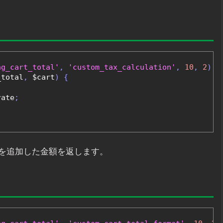
ng_cart_total'
,
'custom_tax_calculation'
,
10
,
2
);
_total
,
 $cart
)
{
rate
;
を追加した金額を返します。