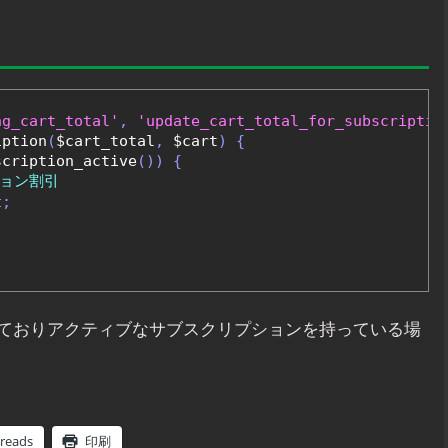
ng_cart_total'
,
'update_cart_total_for_subscriptio
iption
(
$cart_total
,
 $cart
)
{
scription_active
())
{
ション割引
t
;
ておりアクティブなサブスクリプションを持っている場
reads
印刷