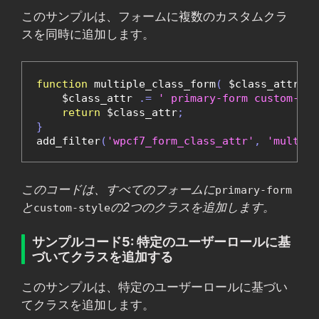
このサンプルは、フォームに複数のカスタムクラ
スを同時に追加します。
function
 multiple_class_form
(
 $class_attr 
)
    $class_attr 
.=
' primary-form custom-sty
return
 $class_attr
;
}
add_filter
(
'wpcf7_form_class_attr'
,
'multipl
このコードは、すべてのフォームに
primary-form
と
の2つのクラスを追加します。
custom-style
サンプルコード5: 特定のユーザーロールに基
づいてクラスを追加する
このサンプルは、特定のユーザーロールに基づい
てクラスを追加します。