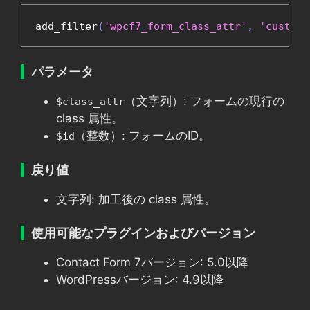
add_filter
(
'wpcf7_form_class_attr'
,
'custom_
パラメータ
（文字列）: フォームの現行の
$class_attr
class 属性。
（整数）: フォームのID。
$id
戻り値
文字列: 加工後の class 属性。
使用可能なプラグインおよびバージョン
Contact Form 7バージョン: 5.0以降
WordPressバージョン: 4.9以降