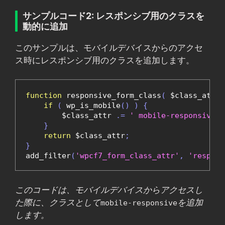
サンプルコード2: レスポンシブ用のクラスを
動的に追加
このサンプルは、モバイルデバイスからのアクセ
ス時にレスポンシブ用のクラスを追加します。
function
 responsive_form_class
(
 $class_attr 
if
(
 wp_is_mobile
()
)
{
        $class_attr 
.=
' mobile-responsive'
;
}
return
 $class_attr
;
}
add_filter
(
'wpcf7_form_class_attr'
,
'respons
このコードは、モバイルデバイスからアクセスし
た際に、クラスとして
を追加
mobile-responsive
します。