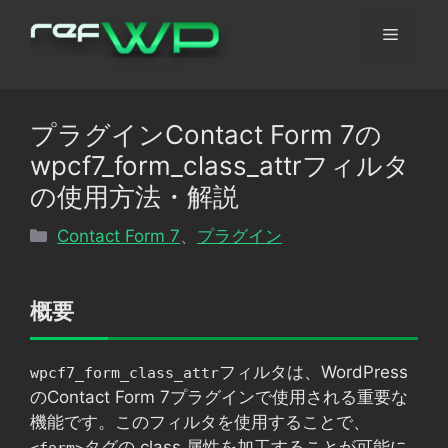
コ
メ
ン
テ
ン
ニ
ツ
プラグインContact Form 7の
へ
ュ
wpcf7_form_class_attrフィルタ
ス
キ
の使用方法・解説
ッ
ー
カ
Contact Form 7
、
プラグイン
プ
テ
ゴ
リ
概要
ー
フィルタは、WordPress
wpcf7_form_class_attr
のContact Form 7プラグインで使用される重要な
機能です。このフィルタを使用することで、
タグの class 属性を加工することが可能に
<form>