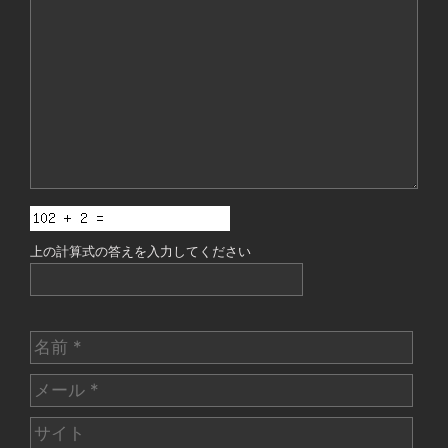
メ
ン
ト
上の計算式の答えを入力してください
名
前
メ
ー
サ
ル