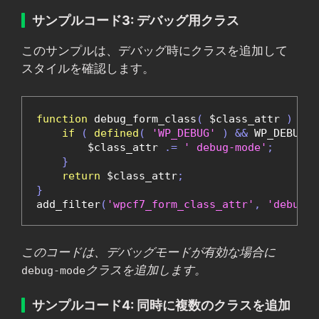
サンプルコード3: デバッグ用クラス
このサンプルは、デバッグ時にクラスを追加して
スタイルを確認します。
function
 debug_form_class
(
 $class_attr 
)
{
if
(
defined
(
'WP_DEBUG'
)
&&
 WP_DEBUG 
)
        $class_attr 
.=
' debug-mode'
;
}
return
 $class_attr
;
}
add_filter
(
'wpcf7_form_class_attr'
,
'debug_f
このコードは、デバッグモードが有効な場合に
クラスを追加します。
debug-mode
サンプルコード4: 同時に複数のクラスを追加