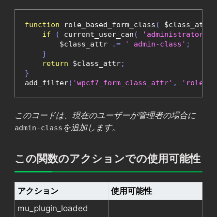
function
 role_based_form_class
(
 $class_attr 
if
(
 current_user_can
(
'administrator'
)
        $class_attr 
.=
' admin-class'
;
}
return
 $class_attr
;
}
add_filter
(
'wpcf7_form_class_attr'
,
'role_ba
このコードは、現在のユーザーが管理者の場合に
を追加します。
admin-class
この関数のアクションでの使用可能性
アクション
使用可能性
mu_plugin_loaded