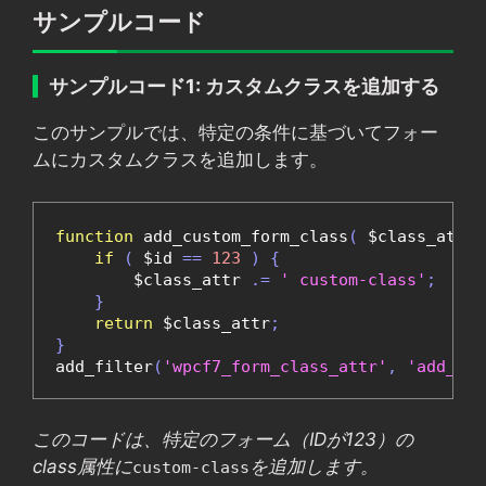
サンプルコード
サンプルコード1: カスタムクラスを追加する
このサンプルでは、特定の条件に基づいてフォー
ムにカスタムクラスを追加します。
function
 add_custom_form_class
(
 $class_attr
,
if
(
 $id 
==
123
)
{
        $class_attr 
.=
' custom-class'
;
}
return
 $class_attr
;
}
add_filter
(
'wpcf7_form_class_attr'
,
'add_cus
このコードは、特定のフォーム（IDが123）の
class属性に
を追加します。
custom-class