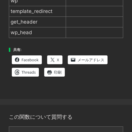
wp
template_redirect
get_header
wp_head
共有:
Facebook
X
メールアドレス
Threads
印刷
この関数について質問する
コ