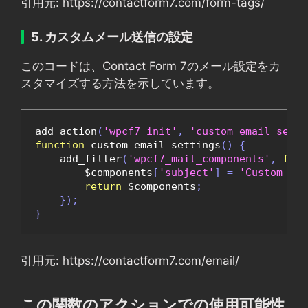
引用元: https://contactform7.com/form-tags/
5. カスタムメール送信の設定
このコードは、Contact Form 7のメール設定をカ
スタマイズする方法を示しています。
add_action
(
'wpcf7_init'
,
'custom_email_setti
function
 custom_email_settings
()
{
    add_filter
(
'wpcf7_mail_components'
,
func
        $components
[
'subject'
]
=
'Custom Sub
return
 $components
;
});
}
引用元: https://contactform7.com/email/
この関数のアクションでの使用可能性