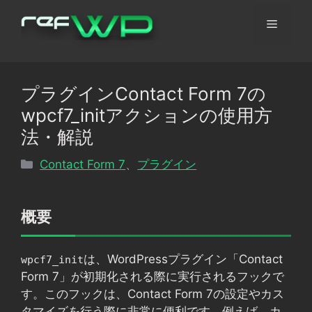
コ
メ
ン
テ
ン
ニ
ツ
プラグインContact Form 7の
へ
ュ
wpcf7_initアクションの使用方
ス
キ
法・解説
ッ
ー
カ
Contact Form 7
、
プラグイン
プ
テ
ゴ
リ
概要
ー
は、WordPressプラグイン「Contact
wpcf7_init
Form 7」が初期化される際に実行されるフックで
す。このフックは、Contact Form 7の設定やカス
タマイズを行う際に非常に便利です。例えば、カ