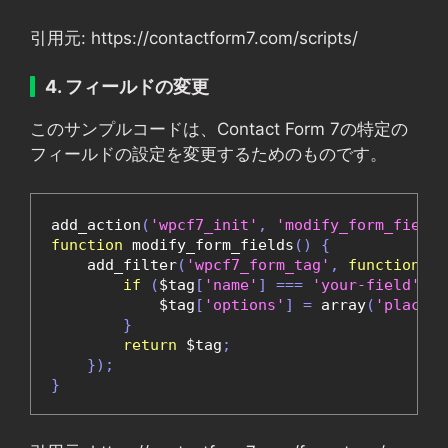
引用元: https://contactform7.com/scripts/
4. フィールドの変更
このサンプルコードは、Contact Form 7の特定の
フィールドの設定を変更するためのものです。
add_action
(
'wpcf7_init'
,
'modify_form_fields
function
 modify_form_fields
()
{
    add_filter
(
'wpcf7_form_tag'
,
function
(
$t
if
(
$tag
[
'name'
]
===
'your-field'
)
{
            $tag
[
'options'
]
=
 array
(
'placeho
}
return
 $tag
;
});
}