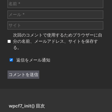
名
前
メ
ー
サ
ル
イ
次回のコメントで使用するためブラウザーに自
ト
分の名前、メールアドレス、サイトを保存す
る。
返信をメール通知
wpcf7_init() 目次