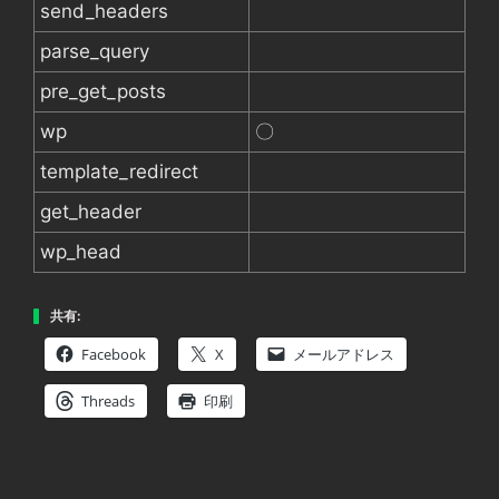
send_headers
parse_query
pre_get_posts
wp
〇
template_redirect
get_header
wp_head
共有:
Facebook
X
メールアドレス
Threads
印刷