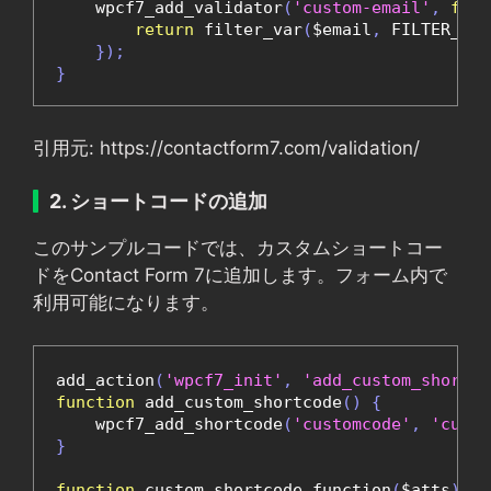
    wpcf7_add_validator
(
'custom-email'
,
func
return
 filter_var
(
$email
,
 FILTER_VAL
});
}
引用元: https://contactform7.com/validation/
2. ショートコードの追加
このサンプルコードでは、カスタムショートコー
ドをContact Form 7に追加します。フォーム内で
利用可能になります。
add_action
(
'wpcf7_init'
,
'add_custom_shortco
function
 add_custom_shortcode
()
{
    wpcf7_add_shortcode
(
'customcode'
,
'custo
}
function
 custom_shortcode_function
(
$atts
)
{