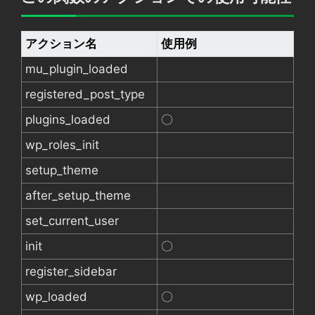
アクション名
使用例
mu_plugin_loaded
registered_post_type
plugins_loaded
〇
wp_roles_init
setup_theme
after_setup_theme
set_current_user
init
〇
register_sidebar
wp_loaded
〇