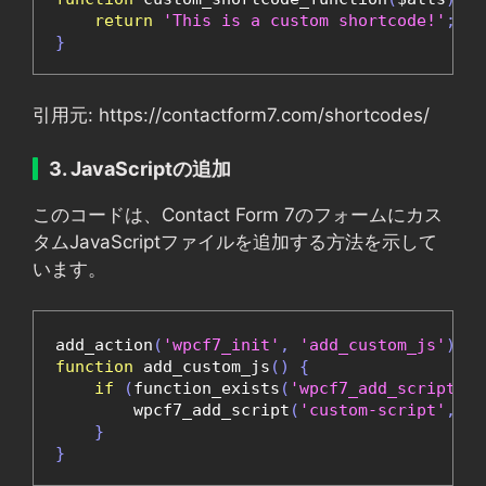
return
'This is a custom shortcode!'
;
}
引用元: https://contactform7.com/shortcodes/
3. JavaScriptの追加
このコードは、Contact Form 7のフォームにカス
タムJavaScriptファイルを追加する方法を示して
います。
add_action
(
'wpcf7_init'
,
'add_custom_js'
);
function
 add_custom_js
()
{
if
(
function_exists
(
'wpcf7_add_script'
))
        wpcf7_add_script
(
'custom-script'
,
 pl
}
}