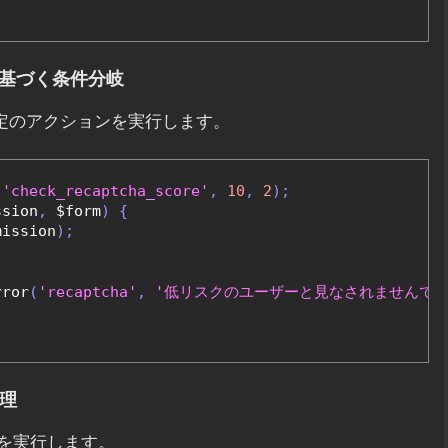
アに基づく条件分岐
特定のアクションを実行します。
'check_recaptcha_score'
,
10
,
2
);
ssion
,
 $form
)
{
mission
);
rror
(
'recaptcha'
,
'低リスクのユーザーと見なされませんでし
処理
を実行します。