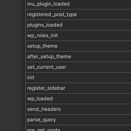
mu_plugin_loaded
registered_post_type
plugins_loaded
wp_roles_init
setup_theme
after_setup_theme
set_current_user
init
register_sidebar
wp_loaded
send_headers
parse_query
pre_get_posts