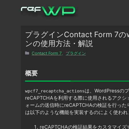
コ
ン
テ
ン
ツ
プラグインContact Form 7のw
へ
ンの使用方法・解説
ス
カ
Contact Form 7
、
プラグイン
キ
テ
ッ
ゴ
プ
リ
概要
ー
は、WordPressのプ
wpcf7_recaptcha_actions
reCAPTCHAを利用する際に使用されるア
ォームの送信時にreCAPTCHAの検証を行
は以下のような機能を実装するのによく使われ
reCAPTCHAの検証結果をカスタマイズ