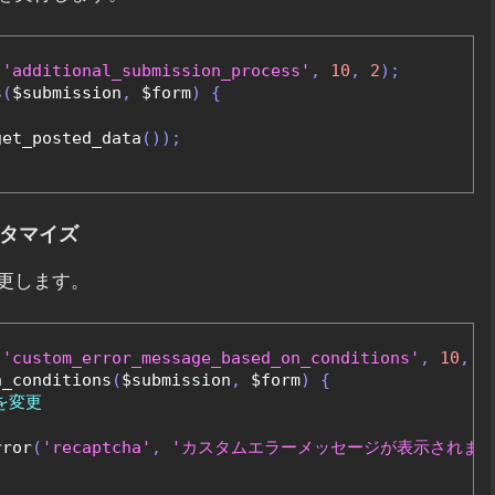
'additional_submission_process'
,
10
,
2
);
s
(
$submission
,
 $form
)
{
get_posted_data
());
スタマイズ
更します。
'custom_error_message_based_on_conditions'
,
10
,
2
n_conditions
(
$submission
,
 $form
)
{
を変更
rror
(
'recaptcha'
,
'カスタムエラーメッセージが表示されまし