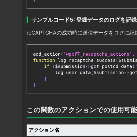
サンプルコード5: 登録データのログを記録
reCAPTCHAの成功時に送信データをログに
add_action
(
'wpcf7_recaptcha_actions'
,
function
 log_recaptcha_success
(
$submi
if
(
$submission
->
get_posted_data
(
        log_user_data
(
$submission
->
ge
}
}
この関数のアクションでの使用可
アクション名