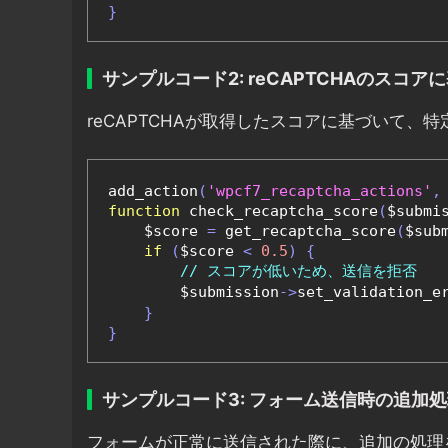
}
サンプルコード2: reCAPTCHAのスコ
reCAPTCHAが取得したスコアに基づいて、
add_action
(
'wpcf7_recaptcha_actions'
,
function
 check_recaptcha_score
(
$submi
    $score 
=
 get_recaptcha_score
(
$sub
if
(
$score 
<
0.5
)
{
// スコアが低いため、送信を拒否
        $submission
->
set_validation_e
}
}
サンプルコード3: フォーム送信時の追加
フォームが正常に送信された際に、追加の処理