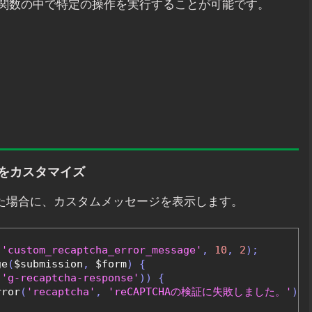
関数の中で特定の操作を実行することが可能です。
結果をカスタマイズ
敗した場合に、カスタムメッセージを表示します。
'custom_recaptcha_error_message'
,
10
,
2
);
ge
(
$submission
,
 $form
)
{
(
'g-recaptcha-response'
))
{
rror
(
'recaptcha'
,
'reCAPTCHAの検証に失敗しました。'
);