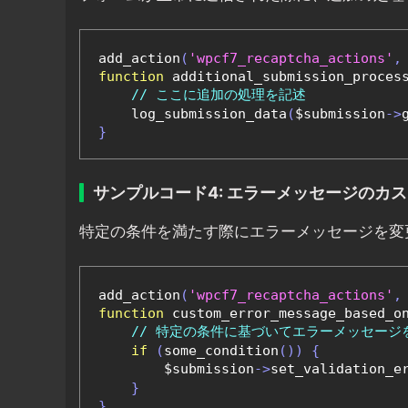
add_action
(
'wpcf7_recaptcha_actions'
,
function
 additional_submission_proces
// ここに追加の処理を記述
    log_submission_data
(
$submission
->
}
サンプルコード4: エラーメッセージのカ
特定の条件を満たす際にエラーメッセージを変
add_action
(
'wpcf7_recaptcha_actions'
,
function
 custom_error_message_based_o
// 特定の条件に基づいてエラーメッセージ
if
(
some_condition
())
{
        $submission
->
set_validation_e
}
}