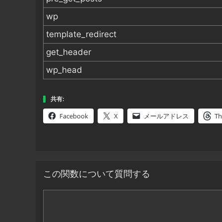
wp
template_redirect
get_header
wp_head
共有:
Facebook
X
メールアドレス
Th
この関数について質問する
コ
メ
ン