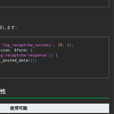
記録します。
'log_recaptcha_success'
,
10
,
2
);
ssion
,
 $form
)
{
'g-recaptcha-response'
))
{
t_posted_data
());
能性
使用可能