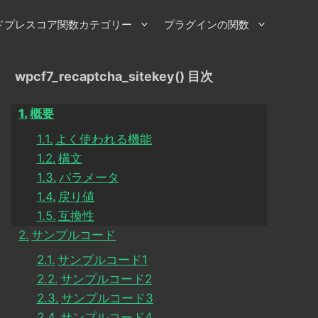
ドプレスコア関数カテゴリー
プラグインの関数
wpcf7_recaptcha_sitekey() 目次
概要
よく使われる機能
構文
パラメータ
戻り値
互換性
サンプルコード
サンプルコード1
サンプルコード2
サンプルコード3
サンプルコード4