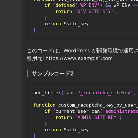
if
(
defined
(
'WP_ENV'
)
&&
 WP_ENV 
=
return
'DEV_SITE_KEY'
;
}
return
 $site_key
;
}
このコードは、WordPress が開発環境で
引用元: https://www.example1.com
サンプルコード2
add_filter
(
'wpcf7_recaptcha_sitekey'
,
function
 custom_recaptcha_key_by_user
if
(
current_user_can
(
'administrat
return
'ADMIN_SITE_KEY'
;
}
return
 $site_key
;
}