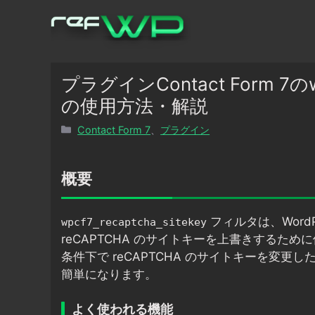
コ
ン
テ
ン
ツ
プラグインContact Form 7のwp
へ
の使用方法・解説
ス
カ
Contact Form 7
、
プラグイン
キ
テ
ッ
ゴ
プ
リ
概要
ー
フィルタは、WordPr
wpcf7_recaptcha_sitekey
reCAPTCHA のサイトキーを上書きするた
条件下で reCAPTCHA のサイトキーを変
簡単になります。
よく使われる機能