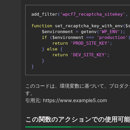
add_filter
(
'wpcf7_recaptcha_sitekey'
,
function
 set_recaptcha_key_with_env
(
$
    $environment 
=
 getenv
(
'WP_ENV'
);
if
(
$environment 
===
'production'
return
'PROD_SITE_KEY'
;
}
else
{
return
'DEV_SITE_KEY'
;
}
}
このコードは、環境変数に基づいて、プロダク
す。
引用元: https://www.example5.com
この関数のアクションでの使用可