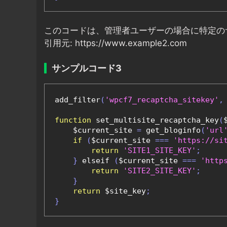
このコードは、管理者ユーザーの場合に特定の
引用元: https://www.example2.com
サンプルコード3
add_filter
(
'wpcf7_recaptcha_sitekey'
,
function
 set_multisite_recaptcha_key
(
    $current_site 
=
 get_bloginfo
(
'url
if
(
$current_site 
===
'https://si
return
'SITE1_SITE_KEY'
;
}
 elseif 
(
$current_site 
===
'http
return
'SITE2_SITE_KEY'
;
}
return
 $site_key
;
}