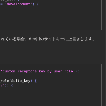
==
'development'
)
{
運用されている場合、dev用のサイトキーに上書きします。
'custom_recaptcha_key_by_user_role'
);
_role
(
$site_key
)
{
or'
))
{