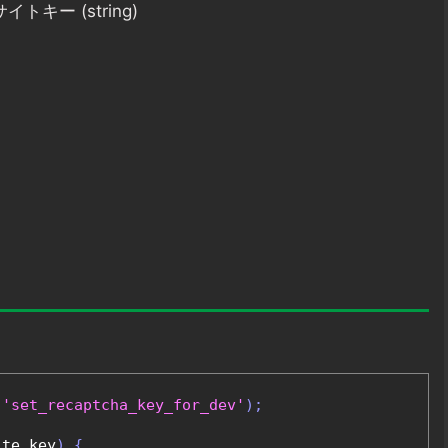
イトキー (string)
'set_recaptcha_key_for_dev'
);
ite_key
)
{