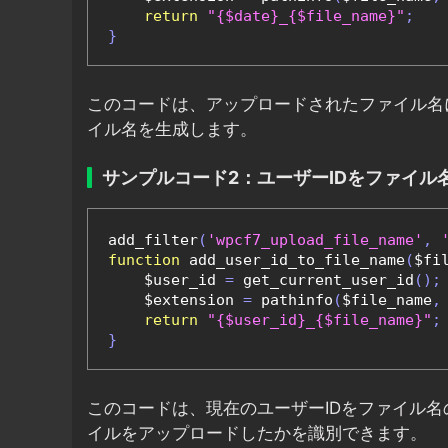
return
"{$date}_{$file_name}"
;
}
このコードは、アップロードされたファイル名
イル名を生成します。
サンプルコード2：ユーザーIDをファイル
add_filter
(
'wpcf7_upload_file_name'
,
function
 add_user_id_to_file_name
(
$fi
    $user_id 
=
 get_current_user_id
();
    $extension 
=
 pathinfo
(
$file_name
,
return
"{$user_id}_{$file_name}"
;
}
このコードは、現在のユーザーIDをファイル
イルをアップロードしたかを識別できます。