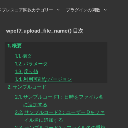
ドプレスコア関数カテゴリー
プラグインの関数
wpcf7_upload_file_name() 目次
概要
構文
パラメータ
戻り値
利用可能なバージョン
サンプルコード
サンプルコード1：日時をファイル名
に追加する
サンプルコード2：ユーザーIDをファ
イル名に追加する
サンプルコード3：ファイル名の重複