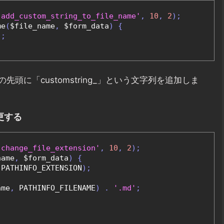
'add_custom_string_to_file_name'
,
10
,
2
);
me
(
$file_name
,
 $form_data
)
{
"
;
に「customstring_」という文字列を追加しま
更する
'change_file_extension'
,
10
,
2
);
name
,
 $form_data
)
{
 PATHINFO_EXTENSION
);
ame
,
 PATHINFO_FILENAME
)
.
'.md'
;