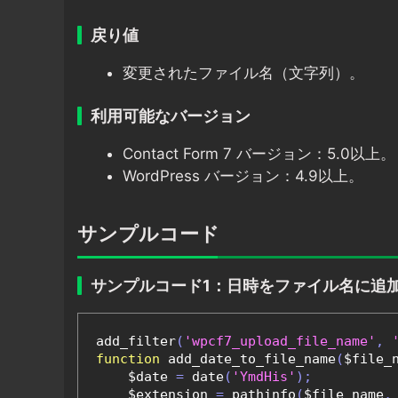
戻り値
変更されたファイル名（文字列）。
利用可能なバージョン
Contact Form 7 バージョン：5.0以上。
WordPress バージョン：4.9以上。
サンプルコード
サンプルコード1：日時をファイル名に追
add_filter
(
'wpcf7_upload_file_name'
,
function
 add_date_to_file_name
(
$file_
    $date 
=
 date
(
'YmdHis'
);
    $extension 
=
 pathinfo
(
$file_name
,