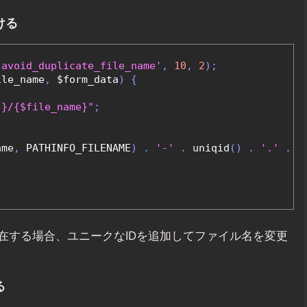
ける
'avoid_duplicate_file_name'
,
10
,
2
);
ile_name
,
 $form_data
)
{
]}/{$file_name}"
;
ame
,
 PATHINFO_FILENAME
)
.
'-'
.
 uniqid
()
.
'.'
.
 p
在する場合、ユニークなIDを追加してファイル名を変更
る