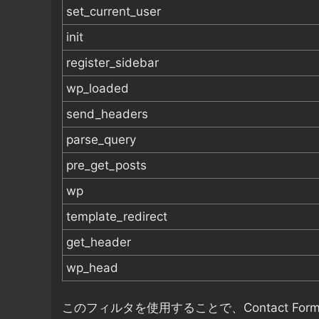
set_current_user
init
register_sidebar
wp_loaded
send_headers
parse_query
pre_get_posts
wp
template_redirect
get_header
wp_head
このフィルタを使用することで、Contact F