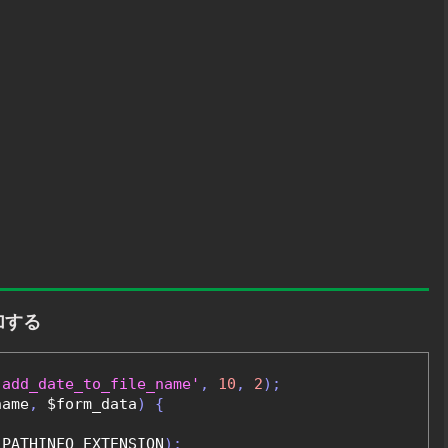
加する
'add_date_to_file_name'
,
10
,
2
);
name
,
 $form_data
)
{
 PATHINFO_EXTENSION
);