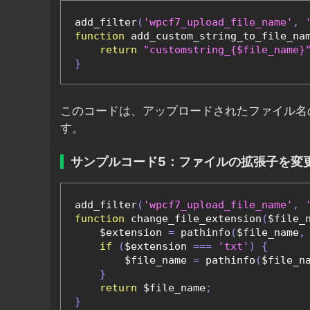
add_filter
(
'wpcf7_upload_file_name'
,
function
 add_custom_string_to_file_na
return
"customstring_{$file_name}
}
このコードは、アップロードされたファイル名の先頭
す。
サンプルコード5：ファイルの拡張子を変
add_filter
(
'wpcf7_upload_file_name'
,
function
 change_file_extension
(
$file_
    $extension 
=
 pathinfo
(
$file_name
,
if
(
$extension 
===
'txt'
)
{
        $file_name 
=
 pathinfo
(
$file_n
}
return
 $file_name
;
}