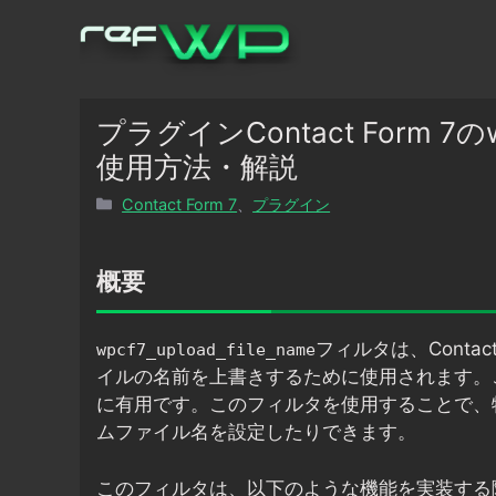
コ
ン
テ
ン
ツ
プラグインContact Form 7のw
へ
使用方法・解説
ス
カ
Contact Form 7
、
プラグイン
キ
テ
ッ
ゴ
プ
リ
概要
ー
フィルタは、Conta
wpcf7_upload_file_name
イルの名前を上書きするために使用されます。
に有用です。このフィルタを使用することで、
ムファイル名を設定したりできます。
このフィルタは、以下のような機能を実装する