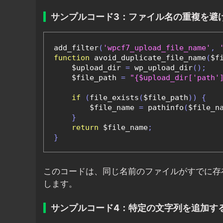
サンプルコード3：ファイル名の重複を避
add_filter
(
'wpcf7_upload_file_name'
,
function
 avoid_duplicate_file_name
(
$f
    $upload_dir 
=
 wp_upload_dir
();
    $file_path 
=
"{$upload_dir['path'
if
(
file_exists
(
$file_path
))
{
        $file_name 
=
 pathinfo
(
$file_n
}
return
 $file_name
;
}
このコードは、同じ名前のファイルがすでに存
します。
サンプルコード4：特定の文字列を追加す