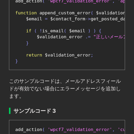
add_action
(
'wpcf7_validation_error'
,
'appen
function
 append_custom_error
(
 $validation_er
    $email 
=
 $contact_form
->
get_posted_data
(
if
(
!
is_email
(
 $email 
)
)
{
        $validation_error 
.=
"正しいメールアド
}
return
 $validation_error
;
}
このサンプルコードは、メールアドレスフィール
ドが有効でない場合にエラーメッセージを追加し
ます。
サンプルコード 3
add_action
(
'wpcf7_validation_error'
,
'custo