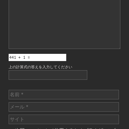
ン
ト
上の計算式の答えを入力してください
名
前
メ
ー
サ
ル
イ