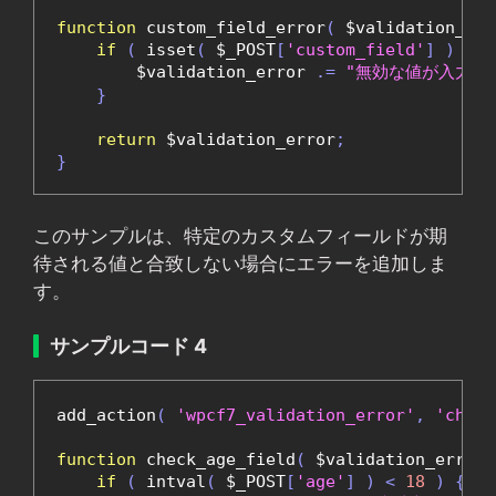
function
 custom_field_error
(
 $validation_err
if
(
 isset
(
 $_POST
[
'custom_field'
]
)
&&
 
        $validation_error 
.=
"無効な値が入力さ
}
return
 $validation_error
;
}
このサンプルは、特定のカスタムフィールドが期
待される値と合致しない場合にエラーを追加しま
す。
サンプルコード 4
add_action
(
'wpcf7_validation_error'
,
'check
function
 check_age_field
(
 $validation_error
,
if
(
 intval
(
 $_POST
[
'age'
]
)
<
18
)
{