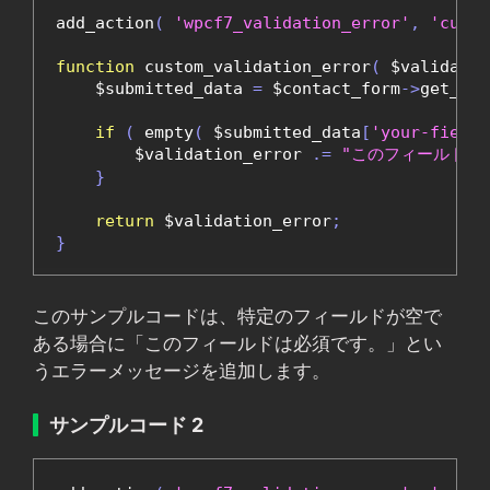
add_action
(
'wpcf7_validation_error'
,
'custo
function
 custom_validation_error
(
 $validatio
    $submitted_data 
=
 $contact_form
->
get_pos
if
(
 empty
(
 $submitted_data
[
'your-field-
        $validation_error 
.=
"このフィールドは
}
return
 $validation_error
;
}
このサンプルコードは、特定のフィールドが空で
ある場合に「このフィールドは必須です。」とい
うエラーメッセージを追加します。
サンプルコード 2