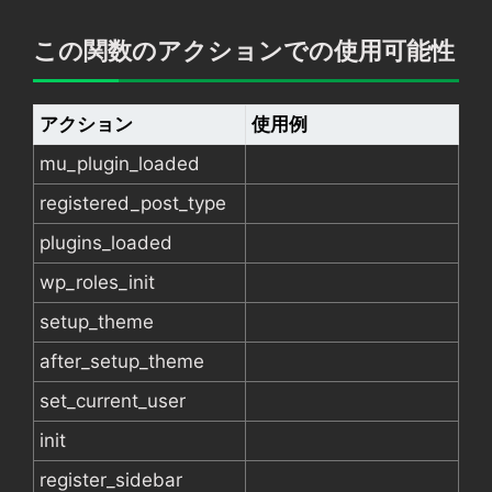
この関数のアクションでの使用可能性
アクション
使用例
mu_plugin_loaded
registered_post_type
plugins_loaded
wp_roles_init
setup_theme
after_setup_theme
set_current_user
init
register_sidebar