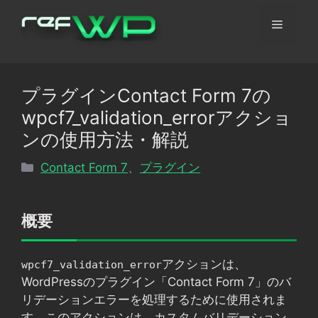
コ
メ
ン
テ
ン
ニ
ツ
プラグインContact Form 7の
へ
ュ
wpcf7_validation_errorアクショ
ス
キ
ンの使用方法・解説
ッ
ー
カ
Contact Form 7
、
プラグイン
プ
テ
ゴ
リ
概要
ー
アクションは、
wpcf7_validation_error
WordPressのプラグイン「Contact Form 7」のバ
リデーションエラーを処理するために使用されま
す。このアクションは、カスタムバリデーション