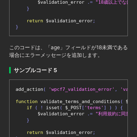
        $validation_error 
.=
"18歳以上でなけ
}
return
 $validation_error
;
}
このコードは、「age」フィールドが18未満である
場合にエラーメッセージを追加します。
サンプルコード 5
add_action
(
'wpcf7_validation_error'
,
'valid
function
 validate_terms_and_conditions
(
 $val
if
(
!
 isset
(
 $_POST
[
'terms'
]
)
)
{
        $validation_error 
.=
"利用規約に同意す
}
return
 $validation_error
;