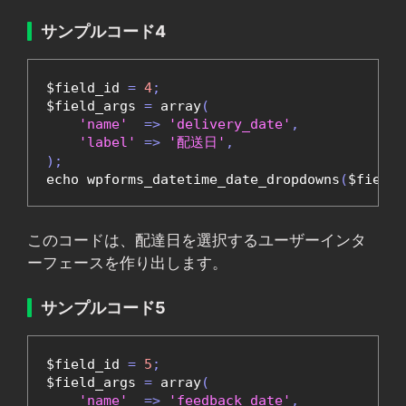
サンプルコード4
$field_id 
=
4
;
$field_args 
=
 array
(
'name'
=>
'delivery_date'
,
'label'
=>
'配送日'
,
);
echo wpforms_datetime_date_dropdowns
(
$field_
このコードは、配達日を選択するユーザーインタ
ーフェースを作り出します。
サンプルコード5
$field_id 
=
5
;
$field_args 
=
 array
(
'name'
=>
'feedback_date'
,