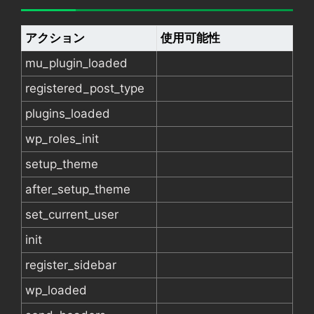
アクション
使用可能性
mu_plugin_loaded
registered_post_type
plugins_loaded
wp_roles_init
setup_theme
after_setup_theme
set_current_user
init
register_sidebar
wp_loaded