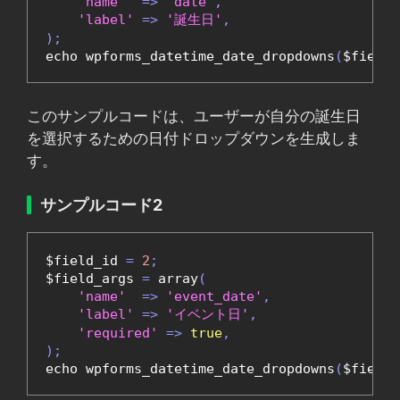
'name'
=>
'date'
,
'label'
=>
'誕生日'
,
);
echo wpforms_datetime_date_dropdowns
(
$field_
このサンプルコードは、ユーザーが自分の誕生日
を選択するための日付ドロップダウンを生成しま
す。
サンプルコード2
$field_id 
=
2
;
$field_args 
=
 array
(
'name'
=>
'event_date'
,
'label'
=>
'イベント日'
,
'required'
=>
true
,
);
echo wpforms_datetime_date_dropdowns
(
$field_