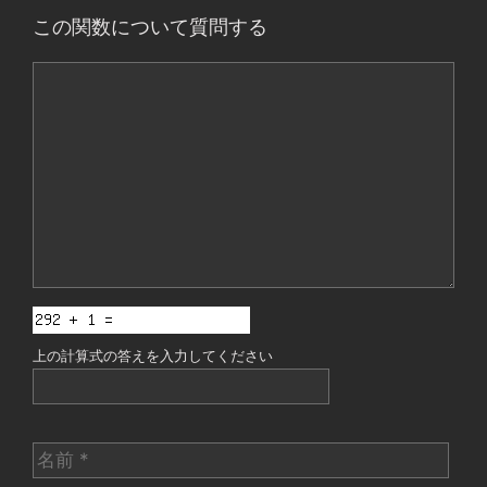
この関数について質問する
コ
メ
ン
ト
上の計算式の答えを入力してください
名
前