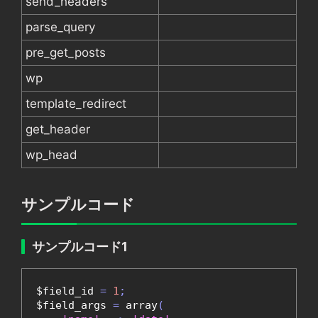
send_headers
parse_query
pre_get_posts
wp
template_redirect
get_header
wp_head
サンプルコード
サンプルコード1
$field_id 
=
1
;
$field_args 
=
 array
(