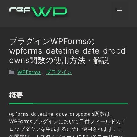
コ
メ
ン
テ
ン
ニ
ツ
プラグインWPFormsの
へ
ュ
wpforms_datetime_date_dropd
ス
キ
owns関数の使用方法・解説
ッ
ー
カ
WPForms
、
プラグイン
プ
テ
ゴ
リ
概要
ー
関数は、
wpforms_datetime_date_dropdowns
WPFormsプラグインにおいて日付フィールドのド
ロップダウンを生成するために使用されます。こ
の関数は、カスタムフォームにおいてユーザーか