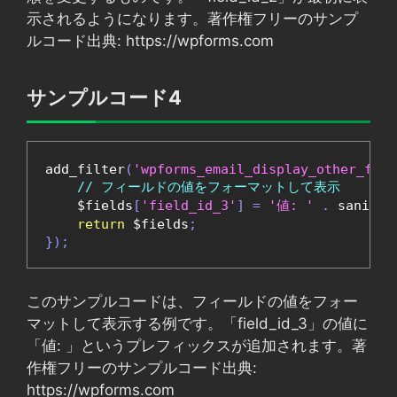
示されるようになります。著作権フリーのサンプ
ルコード出典: https://wpforms.com
サンプルコード4
add_filter
(
'wpforms_email_display_other_fiel
// フィールドの値をフォーマットして表示
    $fields
[
'field_id_3'
]
=
'値: '
.
 sanitiz
return
 $fields
;
});
このサンプルコードは、フィールドの値をフォー
マットして表示する例です。「field_id_3」の値に
「値: 」というプレフィックスが追加されます。著
作権フリーのサンプルコード出典:
https://wpforms.com