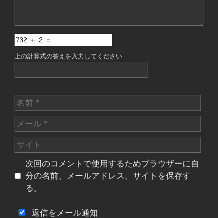
上の計算式の答えを入力してください
名
前
メ
ー
サ
ル
イ
次回のコメントで使用するためブラウザーに自
ト
分の名前、メールアドレス、サイトを保存す
る。
返信をメール通知