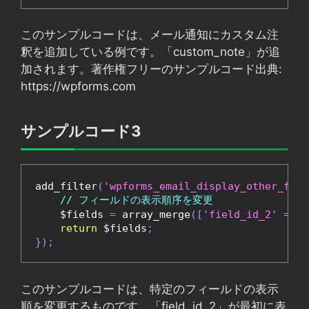
このサンプルコードは、メール通知にカスタム注
釈を追加している例です。「custom_note」が追
加されます。著作権フリーのサンプルコード出典:
https://wpforms.com
サンプルコード3
add_filter
(
'wpforms_email_display_other_fiel
// フィールドの表示順序を変更
    $fields 
=
 array_merge
([
'field_id_2'
=>
 $
return
 $fields
;
});
このサンプルコードは、特定のフィールドの表示
順を変更するものです。「field_id_2」が最初に表