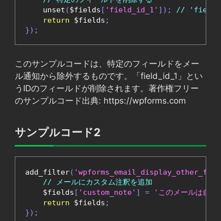
    unset
(
$fields
[
'field_id_1'
]);
// 'fiel
return
 $fields
;
});
このサンプルコードは、特定のフィールドをメー
ル通知から除外するものです。「field_id_1」とい
うIDのフィールドが削除されます。著作権フリー
のサンプルコード出典: https://wpforms.com
サンプルコード2
add_filter
(
'wpforms_email_display_other_fiel
// メールにカスタム注釈を追加
    $fields
[
'custom_note'
]
=
'このメールは自動
return
 $fields
;
});