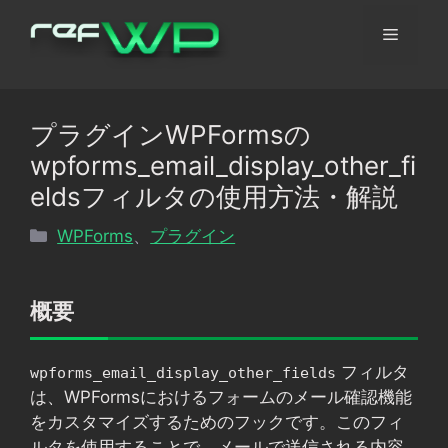
コ
メ
ン
テ
ン
ニ
ツ
プラグインWPFormsの
へ
ュ
wpforms_email_display_other_fi
ス
キ
eldsフィルタの使用方法・解説
ッ
ー
カ
WPForms
、
プラグイン
プ
テ
ゴ
リ
概要
ー
フィルタ
wpforms_email_display_other_fields
は、WPFormsにおけるフォームのメール確認機能
をカスタマイズするためのフックです。このフィ
ルタを使用することで、メールで送信される内容