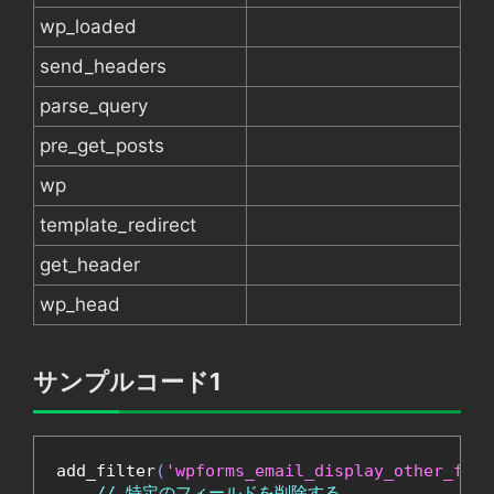
wp_loaded
send_headers
parse_query
pre_get_posts
wp
template_redirect
get_header
wp_head
サンプルコード1
add_filter
(
'wpforms_email_display_other_fiel
// 特定のフィールドを削除する