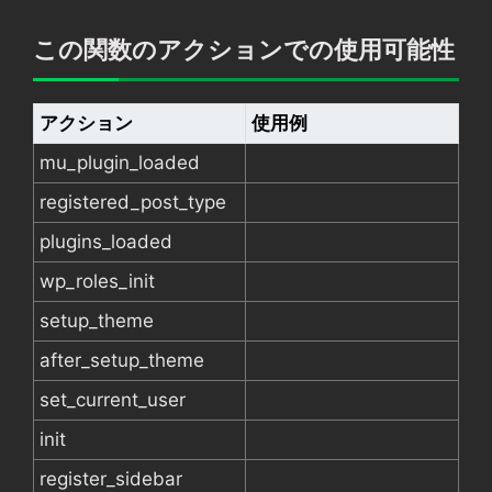
この関数のアクションでの使用可能性
アクション
使用例
mu_plugin_loaded
registered_post_type
plugins_loaded
wp_roles_init
setup_theme
after_setup_theme
set_current_user
init
register_sidebar