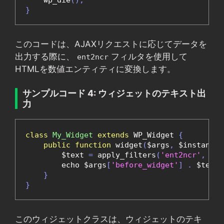
    wp_die
();
}
このコードは、AJAXリクエストに応じてデータを
出力する際に、
フィルタを使用して
ent2ncr
HTMLを数値エンティティに変換します。
サンプルコード 4: ウィジェットのテキスト出
力
class
My_Widget
extends
 WP_Widget 
{
public
function
 widget
(
$args
,
 $instance
)
        $text 
=
 apply_filters
(
'ent2ncr'
,
 $in
        echo $args
[
'before_widget'
]
.
 $text 
}
}
このウィジェットクラスは、ウィジェットのテキ