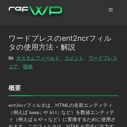
コ
メ
ン
テ
ン
ニ
ツ
ワードプレスのent2ncrフィル
へ
ュ
タの使用方法・解説
ス
キ
カ
カスタムフィールド
、
コメント
、
ワードプレス
ッ
ー
テ
コア
、
投稿
プ
ゴ
リ
ー
概要
フィルタは、HTMLの名前エンティティ
ent2ncr
（例えば
や
など）を数値エンティテ
&amp;
&lt;
ィ（例えば
や
など）に変換するために使用さ
&
<
れます。このフィルタは、HTMLを安全に出力す