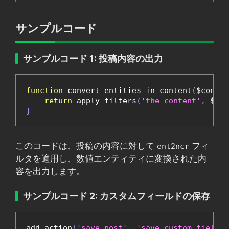
サンプルコード
サンプルコード 1: 投稿内容の出力
function
 convert_entities_in_content
(
$conten
return
 apply_filters
(
'the_content'
,
 $con
}
このコードは、投稿の内容に対して
フィ
ent2ncr
ルタを適用し、数値エンティティに変換された内
容を出力します。
サンプルコード 2: カスタムフィールドの保存
add_action
(
'save_post'
,
'save_custom_fields'