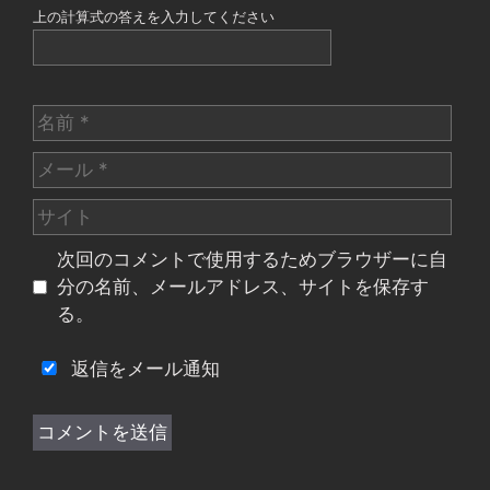
上の計算式の答えを入力してください
名
前
メ
ー
サ
ル
イ
次回のコメントで使用するためブラウザーに自
ト
分の名前、メールアドレス、サイトを保存す
る。
返信をメール通知