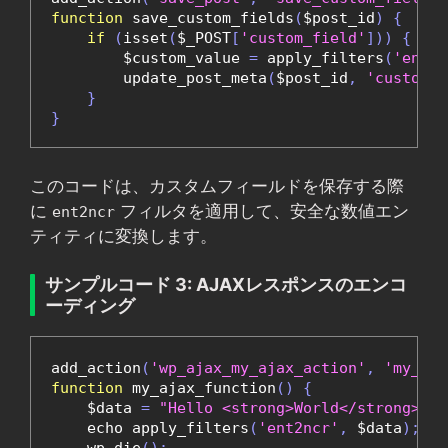
function
 save_custom_fields
(
$post_id
)
{
if
(
isset
(
$_POST
[
'custom_field'
]))
{
        $custom_value 
=
 apply_filters
(
'ent2n
        update_post_meta
(
$post_id
,
'custom_f
}
}
このコードは、カスタムフィールドを保存する際
に
フィルタを適用して、安全な数値エン
ent2ncr
ティティに変換します。
サンプルコード 3: AJAXレスポンスのエンコ
ーディング
add_action
(
'wp_ajax_my_ajax_action'
,
'my_aja
function
 my_ajax_function
()
{
    $data 
=
"Hello <strong>World</strong>"
;
    echo apply_filters
(
'ent2ncr'
,
 $data
);