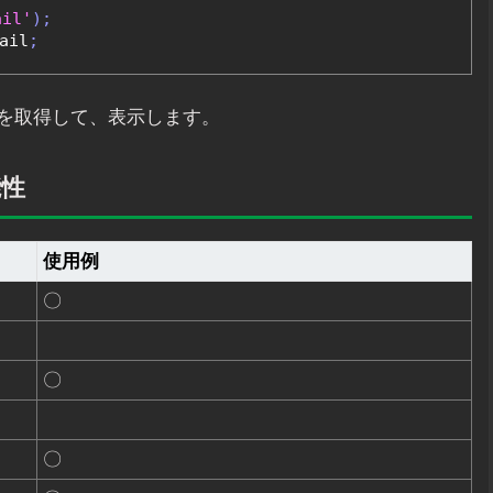
ail'
);
ail
;
を取得して、表示します。
能性
使用例
〇
〇
〇