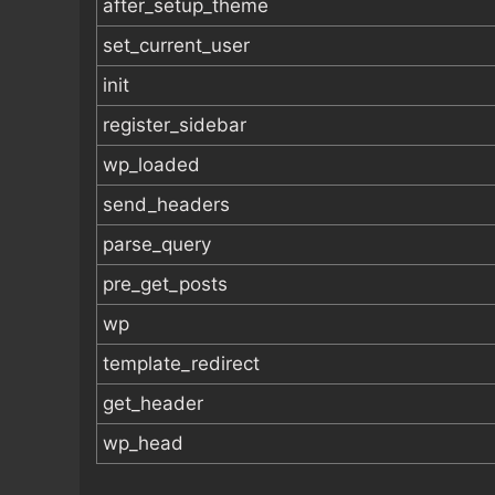
after_setup_theme
set_current_user
init
register_sidebar
wp_loaded
send_headers
parse_query
pre_get_posts
wp
template_redirect
get_header
wp_head