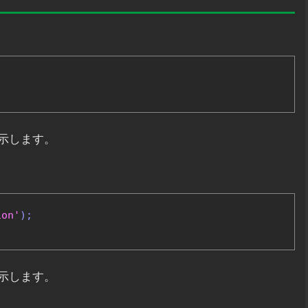
示します。
ion'
);
示します。