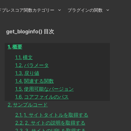
ドプレスコア関数カテゴリー
プラグインの関数
get_bloginfo() 目次
概要
構文
パラメータ
戻り値
関連する関数
使用可能なバージョン
コアファイルのパス
サンプルコード
1. サイトタイトルを取得する
2. サイトの説明を取得する
3. サイトのURLを取得する