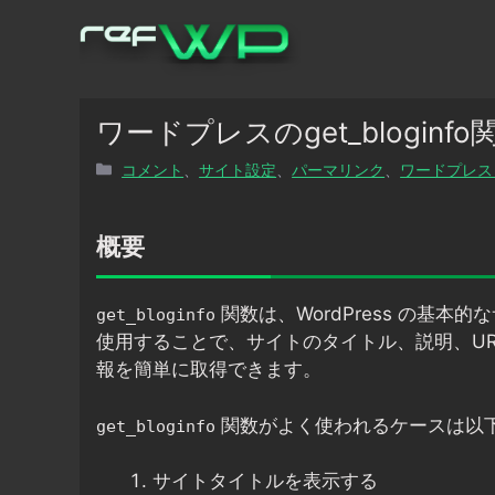
コ
ン
テ
ン
ツ
ワードプレスのget_blogin
へ
カ
コメント
、
サイト設定
、
パーマリンク
、
ワードプレス
ス
テ
キ
ゴ
ッ
リ
概要
プ
ー
関数は、WordPress の基
get_bloginfo
使用することで、サイトのタイトル、説明、U
報を簡単に取得できます。
関数がよく使われるケースは以
get_bloginfo
サイトタイトルを表示する