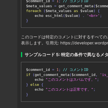
$comment_id 
=
1
;
// コメントID
$meta_values 
=
 get_comment_meta
(
$comm
foreach
(
$meta_values 
as
 $value
)
{
    echo esc_html
(
$value
)
.
'<br>'
;
}
このコードは特定のコメントに対するすべての
表示します。引用元: https://developer.wordpress
サンプルコード 5: 特定の条件で異なるメ
$comment_id 
=
1
;
// コメントID
if
(
get_comment_meta
(
$comment_id
,
'is
    echo 
"このコメントはスパムです。"
;
}
else
{
    echo 
"このコメントは正常です。"
;
}