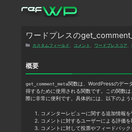
コ
ン
テ
ン
ツ
ワードプレスのget_commen
へ
カ
カスタムフィールド
、
コメント
、
ワードプレスコア
、
ス
テ
キ
ゴ
ッ
リ
概要
プ
ー
関数は、WordPressの
get_comment_meta
得するために使用される関数です。この関数は
際に非常に便利です。具体的には、以下のよう
コメンターレビューに関する追加情報を
コメントに対するユーザーによる評価を
コメントに対して投票やフィードバック