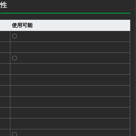
能性
使用可能
〇
〇
〇