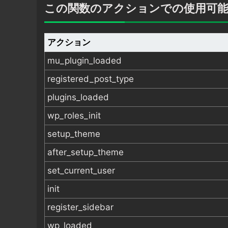
この関数のアクションでの使用可
アクション
mu_plugin_loaded
registered_post_type
plugins_loaded
wp_roles_init
setup_theme
after_setup_theme
set_current_user
init
register_sidebar
wp_loaded