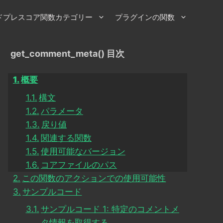
ドプレスコア関数カテゴリー
プラグインの関数
get_comment_meta() 目次
概要
構文
パラメータ
戻り値
関連する関数
使用可能なバージョン
コアファイルのパス
この関数のアクションでの使用可能性
サンプルコード
サンプルコード 1: 特定のコメントメ
タ情報を取得する