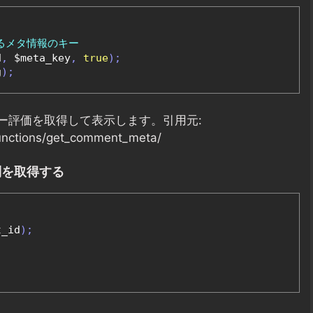
するメタ情報のキー
d
,
 $meta_key
,
true
);
g
);
ー評価を取得して表示します。引用元:
functions/get_comment_meta/
列を取得する
t_id
);