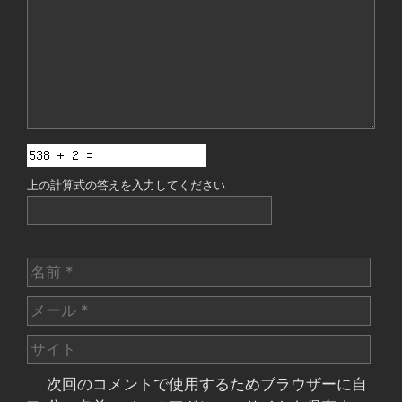
ト
上の計算式の答えを入力してください
名
前
メ
ー
サ
ル
イ
次回のコメントで使用するためブラウザーに自
ト