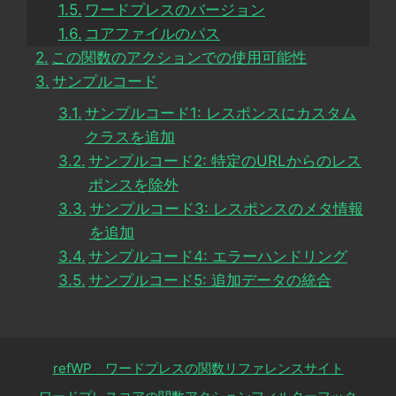
ワードプレスのバージョン
コアファイルのパス
この関数のアクションでの使用可能性
サンプルコード
サンプルコード1: レスポンスにカスタム
クラスを追加
サンプルコード2: 特定のURLからのレス
ポンスを除外
サンプルコード3: レスポンスのメタ情報
を追加
サンプルコード4: エラーハンドリング
サンプルコード5: 追加データの統合
refWP ワードプレスの関数リファレンスサイト