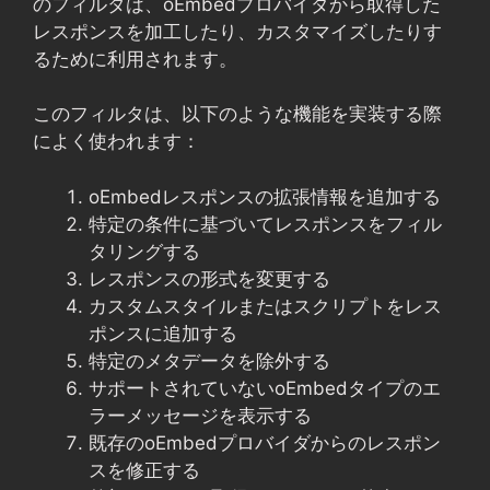
のフィルタは、oEmbedプロバイダから取得した
レスポンスを加工したり、カスタマイズしたりす
るために利用されます。
このフィルタは、以下のような機能を実装する際
によく使われます：
oEmbedレスポンスの拡張情報を追加する
特定の条件に基づいてレスポンスをフィル
タリングする
レスポンスの形式を変更する
カスタムスタイルまたはスクリプトをレス
ポンスに追加する
特定のメタデータを除外する
サポートされていないoEmbedタイプのエ
ラーメッセージを表示する
既存のoEmbedプロバイダからのレスポン
スを修正する