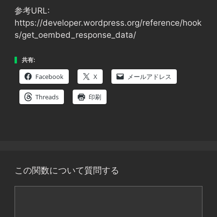
参考URL:
https://developer.wordpress.org/reference/hook
s/get_oembed_response_data/
共有:
Facebook
X
メールアドレス
Threads
印刷
この関数について質問する
コ
メ
ン