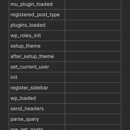
mu_plugin_loaded
registered_post_type
plugins_loaded
wp_roles_init
setup_theme
after_setup_theme
set_current_user
init
register_sidebar
wp_loaded
send_headers
parse_query
pre_get_posts