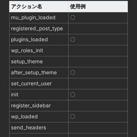
アクション名
使用例
mu_plugin_loaded
〇
registered_post_type
plugins_loaded
〇
wp_roles_init
setup_theme
after_setup_theme
〇
set_current_user
init
〇
register_sidebar
wp_loaded
〇
send_headers