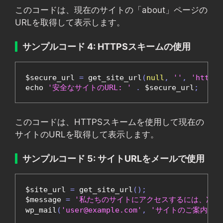
このコードは、現在のサイトの「about」ページの
URLを取得して表示します。
サンプルコード 4: HTTPSスキームの使用
$secure_url 
=
 get_site_url
(
null
,
''
,
'https'
echo 
'安全なサイトのURL: '
.
 $secure_url
;
このコードは、HTTPSスキームを使用して現在の
サイトのURLを取得して表示します。
サンプルコード 5: サイトURLをメールで使用
$site_url 
=
 get_site_url
();
$message 
=
'私たちのサイトにアクセスするには、次の
wp_mail
(
'user@example.com'
,
'サイトのご案内'
,
 