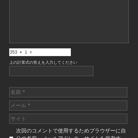
ト
上の計算式の答えを入力してください
名
前
メ
ー
サ
ル
イ
次回のコメントで使用するためブラウザーに自
ト