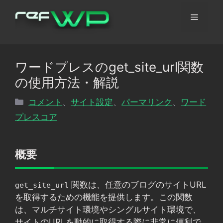
コ
メ
ン
テ
ン
ニ
ツ
ワードプレスのget_site_url関数
へ
ュ
の使用方法・解説
ス
キ
カ
コメント
、
サイト設定
、
パーマリンク
、
ワード
ッ
ー
テ
プレスコア
プ
ゴ
リ
ー
概要
関数は、任意のブログのサイトURL
get_site_url
を取得するための機能を提供します。この関数
は、マルチサイト環境やシングルサイト環境で、
サイトのURLを動的に取得する際に非常に便利で