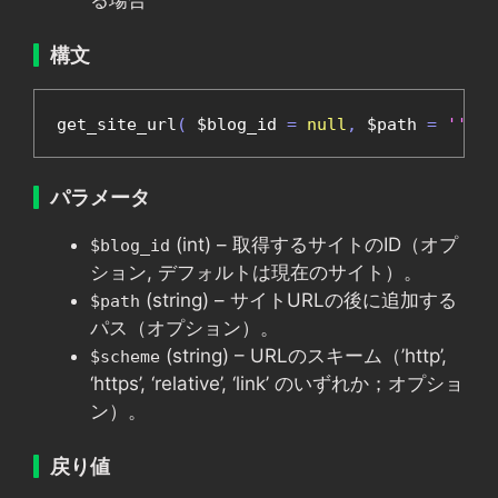
る場合
構文
get_site_url
(
 $blog_id 
=
null
,
 $path 
=
''
,
 $
パラメータ
(int) – 取得するサイトのID（オプ
$blog_id
ション, デフォルトは現在のサイト）。
(string) – サイトURLの後に追加する
$path
パス（オプション）。
(string) – URLのスキーム（’http’,
$scheme
‘https’, ‘relative’, ‘link’ のいずれか；オプショ
ン）。
戻り値